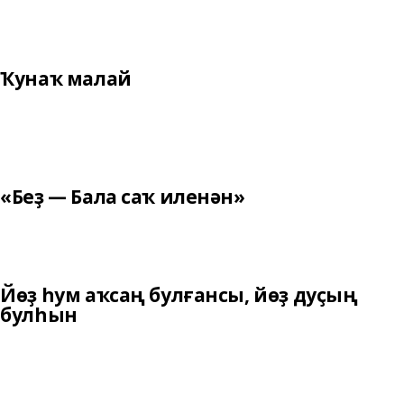
Ҡунаҡ малай
«Беҙ — Бала саҡ иленән»
Йөҙ һум аҡсаң булғансы, йөҙ дуҫың
булһын