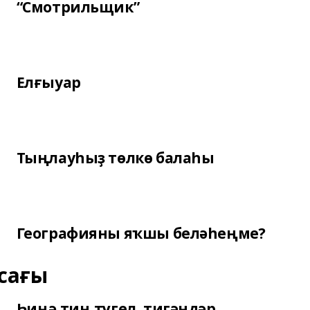
“Смотрильщик”
Елғыуар
Тыңлауһыҙ төлкө балаһы
Географияны яҡшы беләһеңме?
сағы
Һиңә тиң түгел, тигәндәр...