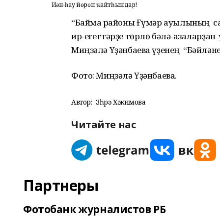
Иҫән-һау йөрөп ҡайтһындар!
“Баймаҡ районы Ғүмәр ауылының са
ир-егеттәрҙе төрлө бәлә-ҡазаларҙан ҡ
Миңзәлә Үҙәнбаева үҙенең “Бәйләне
Фото: Миңзәлә Үҙәнбаева.
Автор:
Зөһрә Хәкимова
Читайте нас
Партнеры
Фотобанк журналистов РБ