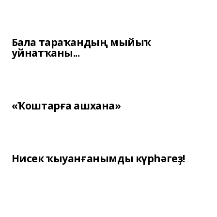
Бала тараҡандың мыйыҡ
уйнатҡаны...
«Ҡоштарға ашхана»
Нисек ҡыуанғанымды күрһәгеҙ!