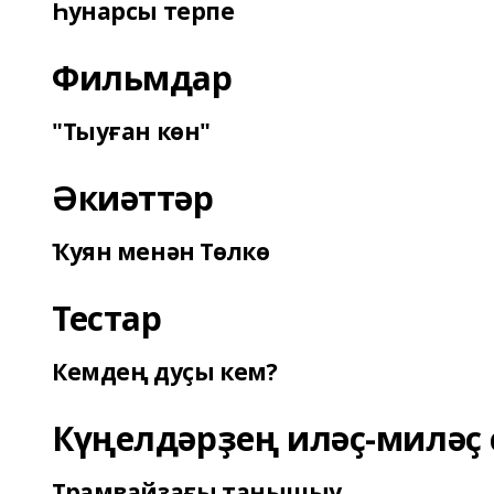
Һунарсы терпе
Фильмдар
"Тыуған көн"
Әкиәттәр
Ҡуян менән Төлкө
Тестар
Кемдең дуҫы кем?
Күңелдәрҙең иләҫ-миләҫ 
Трамвайҙағы танышыу