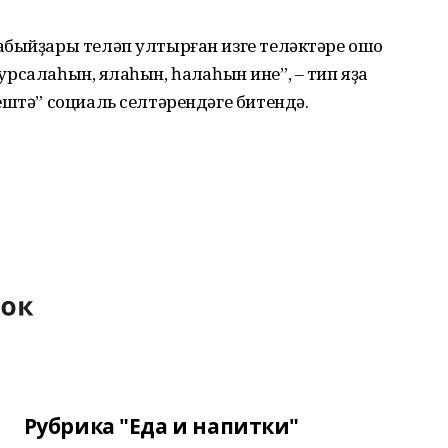
быйҙары теләп ултырған изге теләктәре ошо
урсалаһын, яҡлаһын, һаҡлаһын ине”, – тип яҙа
штә” социаль селтәрендәге битендә.
Рубрика "Еда и напитки"