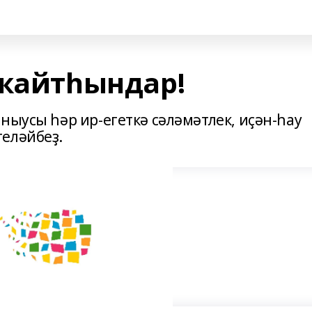
 ҡайтһындар!
ныусы һәр ир-егеткә сәләмәтлек, иҫән-һау
еләйбеҙ.