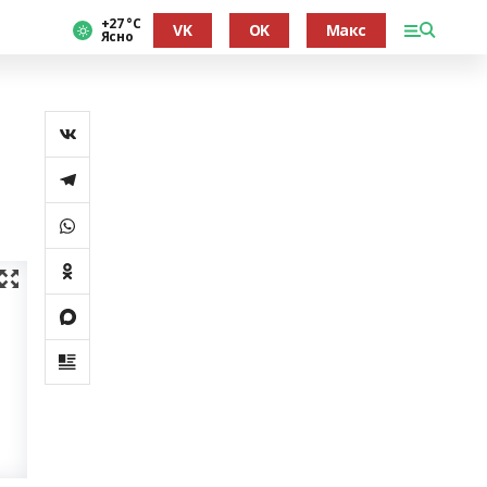
+27 °С
VK
OK
Макс
Ясно