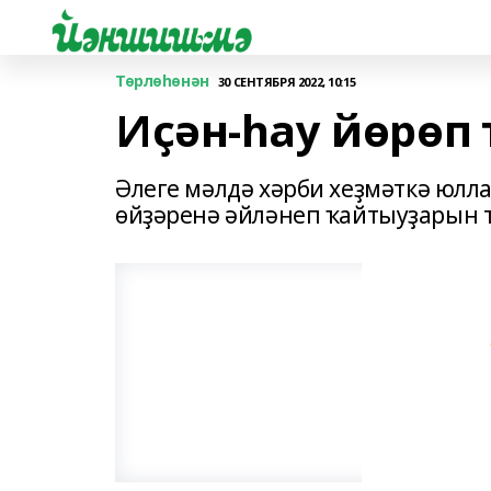
Төрлөһөнән
30 СЕНТЯБРЯ 2022, 10:15
Иҫән-һау йөрөп
Әлеге мәлдә хәрби хеҙмәткә юлла
өйҙәренә әйләнеп ҡайтыуҙарын т