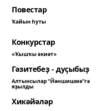
Повестар
Ҡайын һуты
Конкурстар
«Ҡышҡы әкиәт»
Гәзитебеҙ - дуҫыбыҙ
Алтынсылар “Йәншишмә”гә
яҙылды
Хикәйәләр