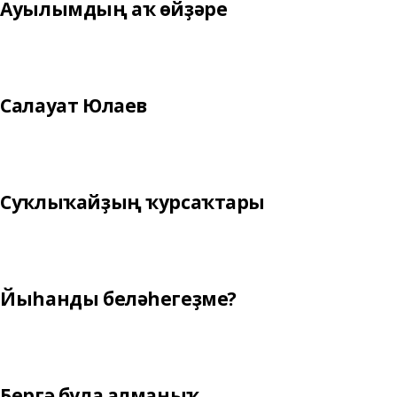
Ауылымдың аҡ өйҙәре
Салауат Юлаев
Суҡлыҡайҙың ҡурсаҡтары
Йыһанды беләһегеҙме?
Бергә була алманыҡ...