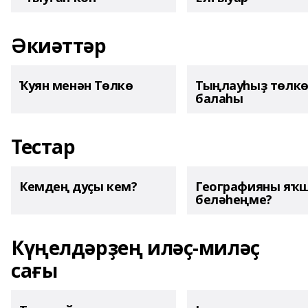
Әкиәттәр
Ҡуян менән Төлкө
Тыңлауһыҙ төлк
балаһы
Тестар
Кемдең дуҫы кем?
Географияны яҡ
беләһеңме?
Күңелдәрҙең иләҫ-миләҫ
сағы