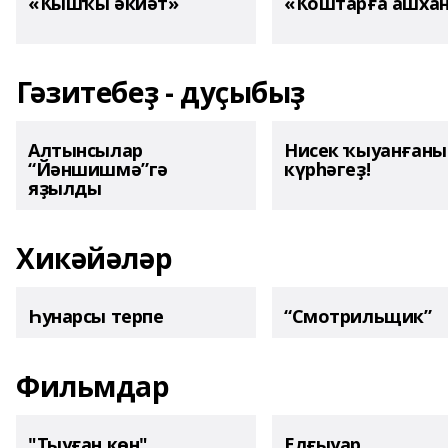
«Ҡышҡы әкиәт»
«Ҡоштарға ашха
Гәзитебеҙ - дуҫыбыҙ
Алтынсылар
Нисек ҡыуанған
“Йәншишмә”гә
күрһәгеҙ!
яҙылды
Хикәйәләр
Һунарсы терпе
“Смотрильщик”
Фильмдар
"Тыуған көн"
Елғыуар