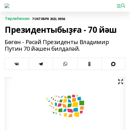
Төрлөһөнән
7 ОКТЯБРЯ 2022, 09:56
Президентыбыҙға - 70 йәш
Бөгөн - Рәсәй Президенты Владимир
Путин 70 йәшен билдәләй.