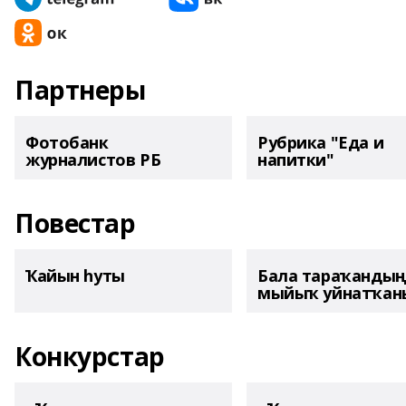
Партнеры
Фотобанк
Рубрика "Еда и
журналистов РБ
напитки"
Повестар
Ҡайын һуты
Бала тараҡанды
мыйыҡ уйнатҡаны
Конкурстар