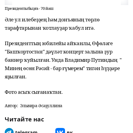
Президентыбыҙға - 70 йәш
Әле ул илебеҙҙең һәм донъяның төрлө
тарафтарынан ҡотлауҙар ҡабул итә.
Президенттың юбилейы айҡанлы, Өфөләге
"Башҡортостан" дәүләт концерт залына ҙур
баннер ҡуйылған. Унда Владимир Путиндың "
Минең өсөн Рәсәй - бар ғүмерем" тигән һүҙҙәре
яҙылған.
Фото асыҡ сығанаҡтан.
Автор:
Эльвира Әсәҙуллина
Читайте нас