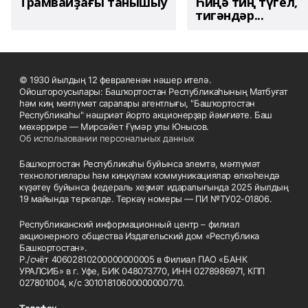
Трамвайҙағы танышыу
Һиңә тиң түгел,
тигәндәр...
© 1930 йылдың 12 февраленән нәшер ителә.
Ойоштороусылары: Башҡортостан Республикаһының Матбуғат
һәм киң мәғлүмәт саралары агентлығы, "Башҡортостан
Республикаһы" нәшриәт йорто акционерҙар йәмғиәте. Баш
мөхәррире — Мирсәйет Ғүмәр улы Юнысов.
Об использовании персональных данных
Башҡортостан Республикаһы буйынса элемтә, мәғлүмәт
технологиялары һәм киңкүләм коммуникациялар өлкәһендә
күҙәтеү буйынса федераль хеҙмәт идаралығында 2025 йылдың
19 майында теркәлде. Теркәү номеры — ПИ №ТУ02-01806.
Республиканский информационный центр – филиал
акционерного общества Издательский дом «Республика
Башкортостан».
Р./счёт 40602810200000000005 в Филиал ПАО «БАНК
УРАЛСИБ» в г. Уфе, БИК 048073770, ИНН 0278986971, КПП
027801004, к/с 30101810600000000770.