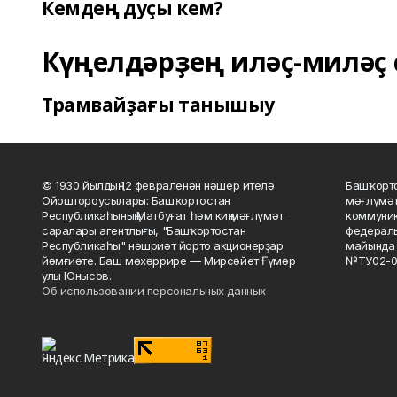
Кемдең дуҫы кем?
Күңелдәрҙең иләҫ-миләҫ 
Трамвайҙағы танышыу
© 1930 йылдың 12 февраленән нәшер ителә.
Башҡорто
Ойоштороусылары: Башҡортостан
мәғлүмәт
Республикаһының Матбуғат һәм киң мәғлүмәт
коммуник
саралары агентлығы, "Башҡортостан
федераль
Республикаһы" нәшриәт йорто акционерҙар
майында 
йәмғиәте. Баш мөхәррире — Мирсәйет Ғүмәр
№ТУ02-0
улы Юнысов.
Об использовании персональных данных