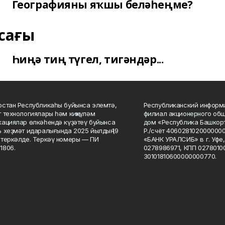
Географияны яҡшы беләһеңме?
сағы
Һиңә тиң түгел, тигәндәр...
стан Республикаһы буйынса элемтә,
Республиканский информа
 технологиялары һәм киңкүләм
филиал акционерного об
ациялар өлкәһендә күҙәтеү буйынса
дом «Республика Башкорт
 хеҙмәт идаралығында 2025 йылдың 19
Р./счёт 406028102000000
теркәлде. Теркәү номеры — ПИ
«БАНК УРАЛСИБ» в г. Уфе
1806.
0278986971, КПП 02780100
30101810600000000770.