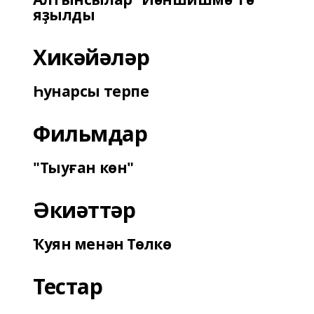
яҙылды
Хикәйәләр
Һунарсы терпе
Фильмдар
"Тыуған көн"
Әкиәттәр
Ҡуян менән Төлкө
Тестар