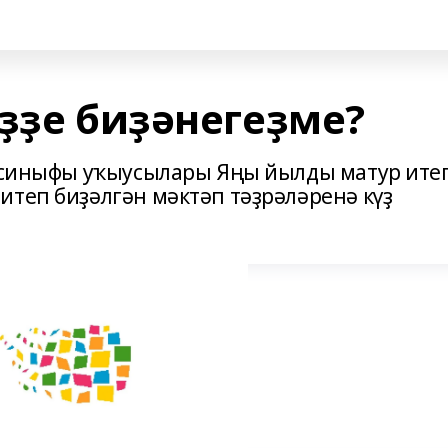
ҙҙе биҙәнегеҙме?
” cиныфы уҡыусылары Яңы йылды матур ите
итеп биҙәлгән мәктәп тәҙрәләренә күҙ