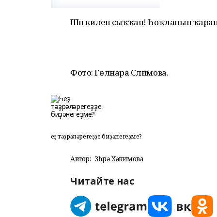
Шәп килеп сыҡҡан! Һоҡланып ҡара
Фото: Гөлнара Сәлимова.
Һеҙ тәҙрәләрегеҙҙе биҙәнегеҙме?
Автор:
Зөһрә Хәкимова
Читайте нас