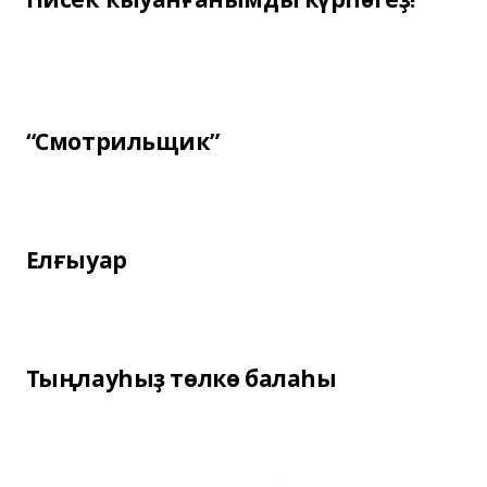
“Смотрильщик”
Елғыуар
Тыңлауһыҙ төлкө балаһы