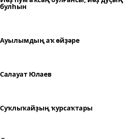
булһын
Ауылымдың аҡ өйҙәре
Салауат Юлаев
Суҡлыҡайҙың ҡурсаҡтары