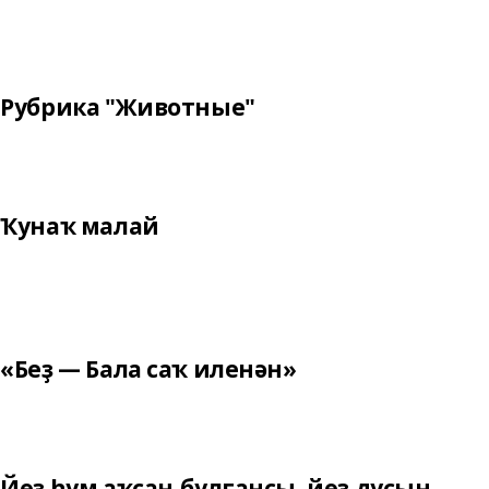
Рубрика "Животные"
Ҡунаҡ малай
«Беҙ — Бала саҡ иленән»
Йөҙ һум аҡсаң булғансы, йөҙ дуҫың