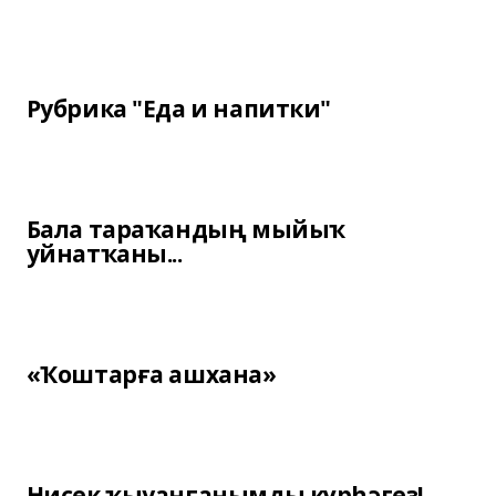
Рубрика "Еда и напитки"
Бала тараҡандың мыйыҡ
уйнатҡаны...
«Ҡоштарға ашхана»
Нисек ҡыуанғанымды күрһәгеҙ!