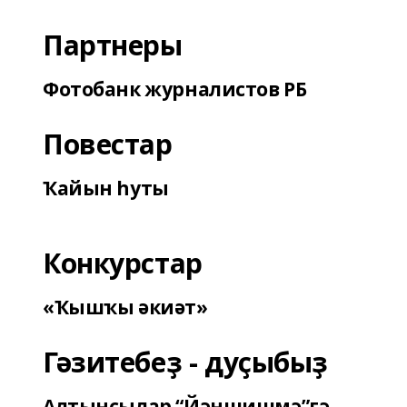
Партнеры
Фотобанк журналистов РБ
Повестар
Ҡайын һуты
Конкурстар
«Ҡышҡы әкиәт»
Гәзитебеҙ - дуҫыбыҙ
Алтынсылар “Йәншишмә”гә