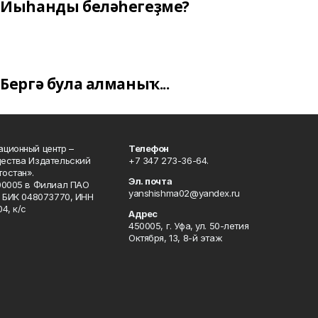
Йыһанды беләһегеҙме?
Бергә була алманыҡ...
ционный центр –
Телефон
щества Издательский
+7 347 273-36-64.
остан».
Эл. почта
00005 в Филиал ПАО
yanshishma02@yandex.ru
, БИК 048073770, ИНН
4, к/с
Адрес
450005, г. Уфа, ул. 50-летия
Октября, 13, 8-й этаж