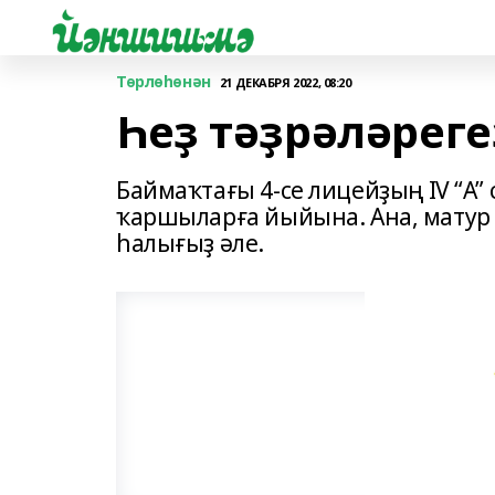
Төрлөһөнән
21 ДЕКАБРЯ 2022, 08:20
Һеҙ тәҙрәләреге
Баймаҡтағы 4-се лицейҙың IV “А
ҡаршыларға йыйына. Ана, матур 
һалығыҙ әле.