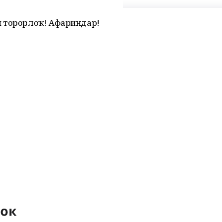
п торорлоҡ! Афариндар!