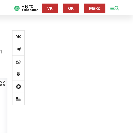
+16 °С
VK
OK
Макс
Облачно
п