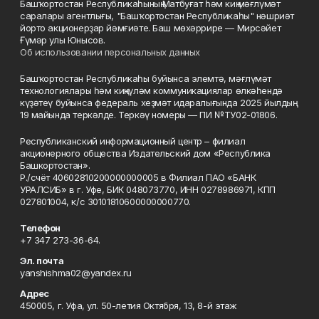
Башҡортостан Республикаһының Матбуғат һәм киң мәғлүмәт
саралары агентлығы, "Башҡортостан Республикаһы" нәшриәт
йорто акционерҙар йәмғиәте. Баш мөхәррире — Мирсәйет
Ғүмәр улы Юнысов.
Об использовании персональных данных
Башҡортостан Республикаһы буйынса элемтә, мәғлүмәт
технологиялары һәм киңкүләм коммуникациялар өлкәһендә
күҙәтеү буйынса федераль хеҙмәт идаралығында 2025 йылдың
19 майында теркәлде. Теркәү номеры — ПИ №ТУ02-01806.
Республиканский информационный центр – филиал
акционерного общества Издательский дом «Республика
Башкортостан».
Р./счёт 40602810200000000005 в Филиал ПАО «БАНК
УРАЛСИБ» в г. Уфе, БИК 048073770, ИНН 0278986971, КПП
027801004, к/с 30101810600000000770.
Телефон
+7 347 273-36-64.
Эл. почта
yanshishma02@yandex.ru
Адрес
450005, г. Уфа, ул. 50-летия Октября, 13, 8-й этаж