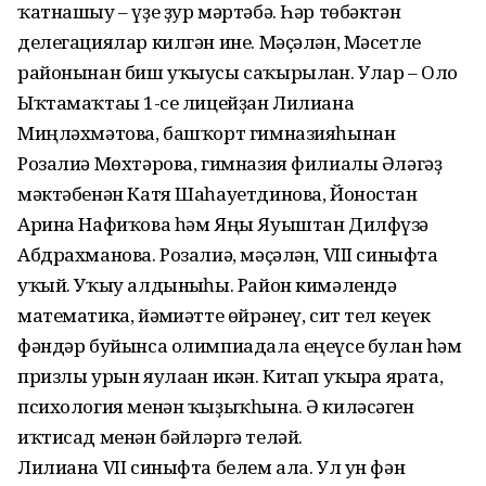
ҡатнашыу – үҙе ҙур мәртәбә. Һәр төбәктән
делегациялар килгән ине. Мәҫәлән, Мәсетле
районынан биш уҡыусы саҡырылған. Улар – Оло
Ыҡтамаҡтағы 1-се лицейҙан Лилиана
Миңләхмәтова, башҡорт гимназияһынан
Розалиә Мөхтәрова, гимназия филиалы Әләгәҙ
мәктәбенән Катя Шаһауетдинова, Йоностан
Арина Нафиҡова һәм Яңы Яуыштан Дилфүзә
Абдрахманова. Розалиә, мәҫәлән, VIII синыфта
уҡый. Уҡыу алдынғыһы. Район кимәлендә
математика, йәм­ғиәтте өйрәнеү, сит тел кеүек
фәндәр буйынса олимпиадала еңеүсе булған һәм
призлы урын яулаған икән. Китап уҡырға ярата,
психология менән ҡыҙыҡһына. Ә киләсәген
иҡтисад менән бәйләргә теләй.
Лилиана VII синыфта белем ала. Ул ун фән