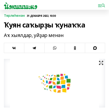
Төрлөһөнән
31 ДЕКАБРЯ 2022, 10:30
Ҡуян саҡырҙы ҡунаҡҡа
Аҡ хыялдар, уйҙар менән