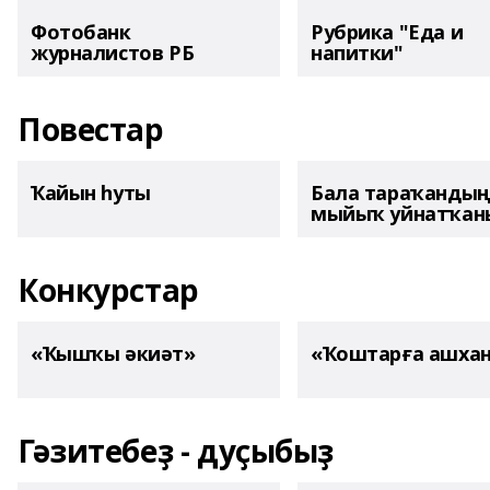
Фотобанк
Рубрика "Еда и
журналистов РБ
напитки"
Повестар
Ҡайын һуты
Бала тараҡанды
мыйыҡ уйнатҡаны
Конкурстар
«Ҡышҡы әкиәт»
«Ҡоштарға ашха
Гәзитебеҙ - дуҫыбыҙ