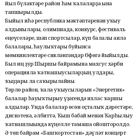
йыл бүләктәре район һәм ҡалаларҙа ғына
тапшырылды.
Быйыл иһә республика мәктәптәренән уҡыу
алдынғылары, олимпиада, конкурс, фестиваль
еңеүселәре, шәп спортсылар, күп балалы ғаилә
балалары, һаулыҡтары буйынса
мөмкинлектәре сикләнгәндәр Өфөгә йыйылды.
Был иң ҙур Шыршы байрамына махсус хәрби
операцияла ҡатнашыу­сыларҙың улдары,
ҡыҙҙары ла саҡырылғайны.
Төрлө район, ҡала уҡыусыларын «Энергетик»
балалар һауыҡтырыу үҙәгендә ихлас ҡаршы
алдылар. Унда балалар өсөн оҫталыҡ дәрестәре,
дискотека, әлбиттә, Ҡыш бабай менән Ҡарһылыу
ҡатнашлығында күңелле тамаша ойошторолдо.
Ә төп байрам «Баш­ҡорт­остан» дәүләт концерт