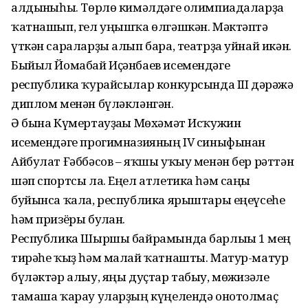
алдынғыһы. Төрлө кимәлдәге олимпиадаларҙа
ҡатнашып, гел уңышҡа өлгәшкән. Мәктәптә
үткән сараларҙы алып бара, театрҙа уйнай икән.
Быйыл Йомабай Иҫәнбаев исемендәге
республика ҡурайсылар конкурсында III дәрәжә
диплом менән бүләкләнгән.
Ә бына Күмертауҙағы Мөхәмәт Ис­ҡужин
исемендәге прогимназияның IV синыфынан
Айбулат Ғәббәсов – яҡшы уҡыу менән бер рәттән
шәп спортсы ла. Еңел атлетика һәм саңғы
буйынса ҡала, республика ярыштары еңеүсеһе
һәм призёры булған.
Республика Шыршы байрамында барлығы 1 мең
тирәһе ҡыҙ һәм малай ҡатнашты. Матур-матур
бүләктәр алыу, яңы дуҫтар табыу, мөғжизәле
тамаша ҡарау уларҙың күңелендә онотолмаҫ