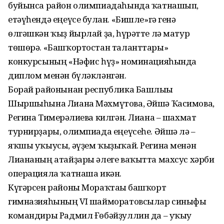
буйынса район олимпиадаһында ҡатнашып,
етәүһендә еңеүсе бул­ған. «Бишле»гә генә
өлгәшкән ҡыҙ йырлай ҙа, һүрәтте лә матур
төшөрә. «Башҡортостан таланттары»
конкурсының «Нәфис һүҙ» номинацияһында
диплом менән бүләкләнгән.
Борай районынан республика Башлығы
Шыршыһына Лиана Мәхмүтова, Әйшә Ҡасимова,
Регина Тимерғәлиева килгән. Лиана – шахмат
турнирҙары, олимпиада еңеүсеһе. Әйшә лә –
яҡшы уҡыусы, әүҙем ҡыҙыҡай. Регина менән
Лиананың атайҙары әлеге ваҡытта махсус хәрби
операцияла ҡатнаша икән.
Күгәрсен районы Мораҡтағы баш­ҡорт
гимназияһының VI шайморатовсылар синыфы
командиры Радмил Ғөбәйҙуллин да – уҡыу