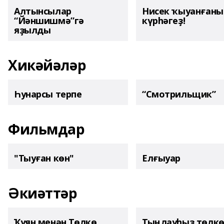
Алтынсылар
Нисек ҡыуанған
“Йәншишмә”гә
күрһәгеҙ!
яҙылды
Хикәйәләр
Һунарсы терпе
“Смотрильщик”
Фильмдар
"Тыуған көн"
Елғыуар
Әкиәттәр
Ҡуян менән Төлкө
Тыңлауһыҙ төлк