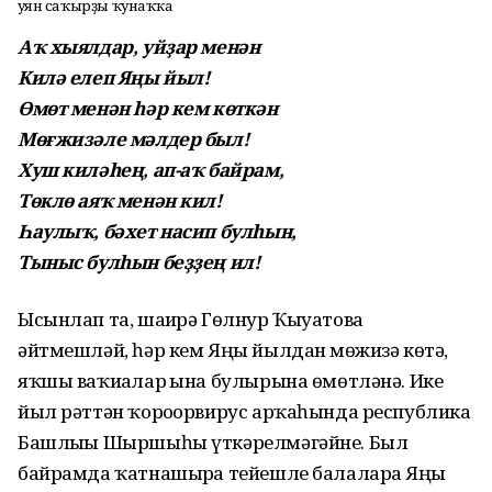
Ҡуян саҡырҙы ҡунаҡҡа
Аҡ хыялдар, уйҙар менән
Килә елеп Яңы йыл!
Өмөт менән һәр кем көткән
Мөғжизәле мәлдер был!
Хуш киләһең, ап-аҡ байрам,
Төклө аяҡ менән кил!
Һаулыҡ, бәхет насип булһын,
Тыныс булһын беҙҙең ил!
Ысынлап та, шағирә Гөлнур Ҡыуатова
әйтмешләй, һәр кем Яңы йылдан мөғжизә көтә,
яҡшы ваҡиғалар ғына булырына өмөтләнә. Ике
йыл рәттән ҡороғорвирус арҡаһында республика
Башлығы Шыршыһы үткәрелмәгәйне. Был
байрамда ҡатнашырға тейешле балаларға Яңы