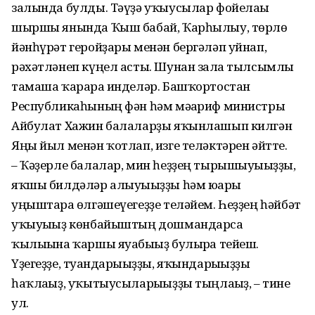
залында булды. Тәүҙә уҡыусылар фойелағы
шыршы янында Ҡыш бабай, Ҡарһылыу, төрлө
йәнһүрәт геройҙары менән бергәләп уйнап,
рәхәтләнеп күңел асты. Шунан залға тылсымлы
тамаша ҡарарға инделәр. Башҡорт­остан
Республикаһының фән һәм мәғариф министры
Айбулат Хажин балаларҙы яҡынлашып килгән
Яңы йыл менән ҡотлап, изге теләктәрен әйтте.
– Ҡәҙерле балалар, мин һеҙҙең тырышыуығыҙҙы,
яҡшы билдәләр алыуығыҙҙы һәм юғары
уңыштарға өлгәшеүегеҙҙе теләйем. Һеҙҙең һәйбәт
уҡыуығыҙ көнбайыштың дошмандарса
ҡылығына ҡаршы яуабығыҙ булырға тейеш.
Үҙегеҙҙе, туғандарығыҙҙы, яҡындарығыҙҙы
һаҡлағыҙ, уҡытыусыларығыҙҙы тыңлағыҙ, – тине
ул.