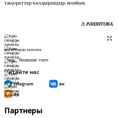
тәьҫораттар ҡалдырғандыр, моғайын.
Э. РӘШИТОВА.
Ҡуян саҡырҙы ҡунаҡҡа
Автор:
"Йәншишмә" гәзите
Читайте нас
Партнеры