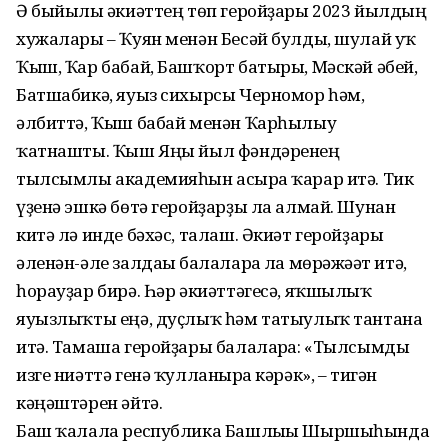
Ә быйылғы әкиәттең төп геройҙары 2023 йылдың
хужалары – Ҡуян менән Бесәй булды, шулай уҡ
Ҡыш, Ҡар бабай, Башҡорт батыры, Мәскәй әбей,
Батшабикә, яуыз сихырсы Черномор һәм,
әлбиттә, Ҡыш бабай менән Ҡар­һылыу
ҡатнашты. Ҡыш Яңы йыл фәндәренең
тылсымлы академияһын асыр­ға ҡарар итә. Тик
үҙенә эшкә бөтә геройҙарҙы ла алмай. Шунан
китә лә инде бәхәс, талаш. Әкиәт геройҙары
әленән-әле залдағы балаларға ла мөрәжәғәт итә,
һорауҙар бирә. Һәр әкиәттәгесә, яҡшылыҡ
яуызлыҡты еңә, дуҫлыҡ һәм татыулыҡ тантана
итә. Тамаша геройҙары балалар­ға: «Тылсымды
изге ниәттә генә ҡулланырға кәрәк», – тигән
кәңәштәрен әйтә.
Баш ҡалала республика Башлығы Шыршыһында