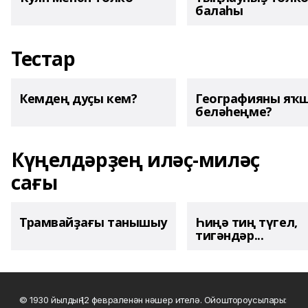
балаһы
Тестар
Кемдең дуҫы кем?
Географияны яҡ
беләһеңме?
Күңелдәрҙең иләҫ-миләҫ
сағы
Трамвайҙағы танышыу
Һиңә тиң түгел,
тигәндәр...
© 1930 йылдың 12 февраленән нәшер ителә. Ойоштороусылары: