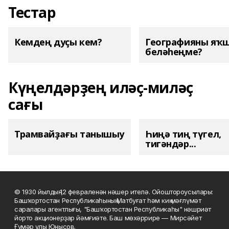
Тестар
Кемдең дуҫы кем?
Географияны яҡ
беләһеңме?
Күңелдәрҙең иләҫ-миләҫ
сағы
Трамвайҙағы танышыу
Һиңә тиң түгел,
тигәндәр...
© 1930 йылдың 12 февраленән нәшер ителә. Ойоштороусылары:
Башҡортостан Республикаһының Матбуғат һәм киң мәғлүмәт
саралары агентлығы, "Башҡортостан Республикаһы" нәшриәт
йорто акционерҙар йәмғиәте. Баш мөхәррире — Мирсәйет
Ғүмәр улы Юнысов.