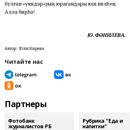
бул­ған «ҡуяндар»ҙың юра­ғандары юш килһен,
Алла бир­һә!
Ю. ФӘНИЛЕВА.
Автор:
Юлиә Кирәева
Читайте нас
Партнеры
Фотобанк
Рубрика "Еда и
журналистов РБ
напитки"