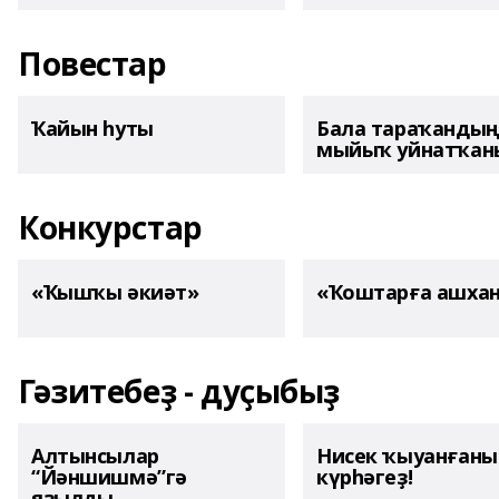
Повестар
Ҡайын һуты
Бала тараҡанды
мыйыҡ уйнатҡаны
Конкурстар
«Ҡышҡы әкиәт»
«Ҡоштарға ашха
Гәзитебеҙ - дуҫыбыҙ
Алтынсылар
Нисек ҡыуанған
“Йәншишмә”гә
күрһәгеҙ!
яҙылды