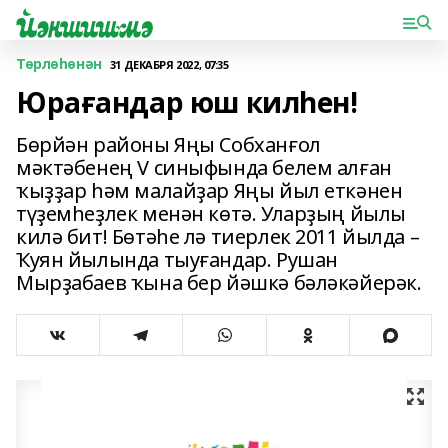
Төрлөһөнән
31 ДЕКАБРЯ 2022, 07:35
Юрағандар юш килһен!
Бөрйән районы Яңы Собханғол
мәктәбенең V синыфында белем алған
ҡыҙҙар һәм малайҙар Яңы йыл еткәнен
түҙем­һеҙлек менән көтә. Уларҙың йылы
килә бит! Бөтәһе лә тиерлек 2011 йылда –
Ҡуян йылында тыуғандар. Рушан
Мырҙабаев ҡына бер йәшкә бәләкәйерәк.