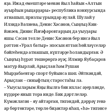
яҙа. Ижад емештәре менән йыл һайын «Алтын
ҡауырһын рыцар­ҙары» республика конкурсында
ҡатнашып, призлы урындар яулай. Шулай уҡ
Илзидә Вәлиева, Денис Хәсәнов, Сыңғыҙ Кин­
йәкәев, Динис Йәғәфәровтар­ҙың да уҡыуҙары
яҡшы. Сәсән телле Денис Хәсәнов бер нисә йыл
рәттән «Урал батыр» эпосын яттан һөйләүселәр
бәйгеһендә ҡатнашып, күптәрҙе һоҡландырған. Ә
Сың­ғыҙ һүрәт төшөрөргә әүәҫ. Илмир Яубаҫаров
матур йырлай, Арыҫлан һәм Рушан
Мырҙабаевтар спорт буйынса шәп. Әйткәндәй,
Арыҫлан – синыфтың старос­таһы ла.
– Уҡыусыларым Яңы йыл­ға бик ихлас әҙерләнде,
күҙҙәре янып тора инде. Бик дәртлеләр.
Күмәкләгән – яу ҡайтарған, тигәндәй, дәррәү генә
ҡар бөртөктәре, төрлө биҙәктәр яһап, «һә» тигәнсе