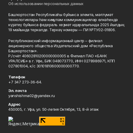
Об использовании персональных данных
Башҡортостан Республикаһы буйынса элемтә, мәғлүмәт
технологиялары һәм киңкүләм коммуникациялар өлкәһендә
күҙәтеү буйынса федераль хеҙмәт идаралығында 2025 йылдың
19 майында теркәлде. Теркәү номеры — ПИ №ТУ02-01806.
Республиканский информационный центр – филиал
акционерного общества Издательский дом «Республика
Башкортостан».
Р./счёт 40602810200000000005 в Филиал ПАО «БАНК
УРАЛСИБ» в г. Уфе, БИК 048073770, ИНН 0278986971, КПП
027801004, к/с 30101810600000000770.
Телефон
+7 347 273-36-64.
Эл. почта
yanshishma02@yandex.ru
Адрес
450005, г. Уфа, ул. 50-летия Октября, 13, 8-й этаж