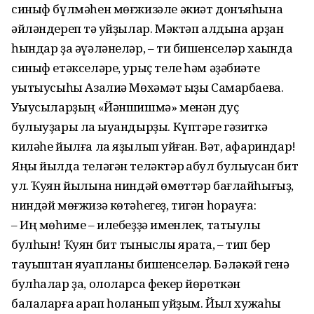
синыф бүлмәһен мөғжизәле әкиәт донъяһына
әйләндереп тә ҡуйҙылар. Мәктәп алдына ҡарҙан
һындар ҙа әүәләнеләр, – ти бишенселәр хаҡында
синыф етәкселәре, урыҫ теле һәм әҙәбиәте
уҡытыусыһы Азалиә Мөхәмәт ҡыҙы Самарбаева.
Уҡыусыларҙың «Йәншишмә» менән дуҫ
булыуҙары ла ҡыуандырҙы. Күптәре гәзиткә
киләһе йылға ла яҙылып ҡуйған. Вәт, афариндар!
Яңы йылда теләгән теләктәр ҡабул булыусан бит
ул. Ҡуян йылына ниндәй өмөттәр бағлайһығыҙ,
ниндәй мөғжизә көтәһегеҙ, тигән һорауға:
– Иң мөһиме – илебеҙҙә именлек, татыулыҡ
булһын! Ҡуян бит тыныслыҡ ярата, – тип бер
тауыштан яуапланы бишенселәр. Бәләкәй генә
бул­һалар ҙа, ололарса фекер йөрөткән
балаларға ҡарап һоҡланып ҡуйҙым. Йыл хужаһы