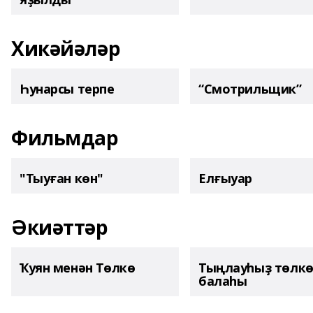
Хикәйәләр
Һунарсы терпе
“Смотрильщик”
Фильмдар
"Тыуған көн"
Елғыуар
Әкиәттәр
Ҡуян менән Төлкө
Тыңлауһыҙ төлк
балаһы