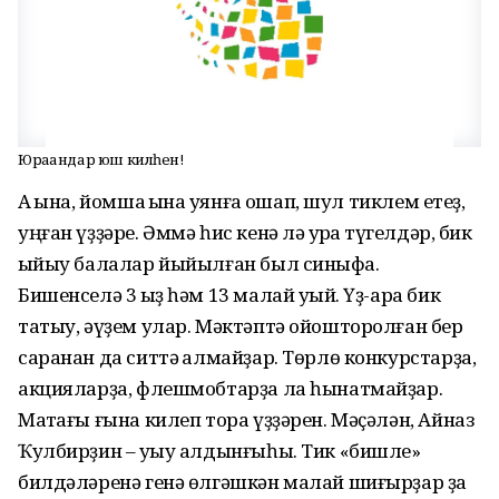
Юрағандар юш килһен!
Аҡ ҡына, йомшаҡ ҡына ҡуян­ға оҡшап, шул тиклем етеҙ,
уңған үҙҙәре. Әммә һис кенә лә ҡур­ҡаҡ түгелдәр, бик
ҡыйыу балалар йыйылған был синыф­ҡа.
Бишенселә 3 ҡыҙ һәм 13 малай уҡый. Үҙ-ара бик
татыу, әүҙем улар. Мәктәптә ойошторолған бер
саранан да ситтә ҡалмайҙар. Төрлө конкурстар­ҙа,
акцияларҙа, флешмобтарҙа ла һынатмайҙар.
Маҡтағы ғына килеп тора үҙҙәрен. Мәҫәлән, Айназ
Ҡулбирҙин – уҡыу алдынғыһы. Тик «бишле»
билдәләренә генә өлгәшкән малай шиғырҙар ҙа