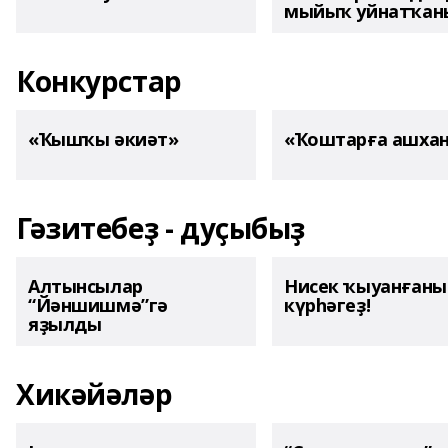
мыйыҡ уйнатҡаны
Конкурстар
«Ҡышҡы әкиәт»
«Ҡоштарға ашха
Гәзитебеҙ - дуҫыбыҙ
Алтынсылар
Нисек ҡыуанған
“Йәншишмә”гә
күрһәгеҙ!
яҙылды
Хикәйәләр