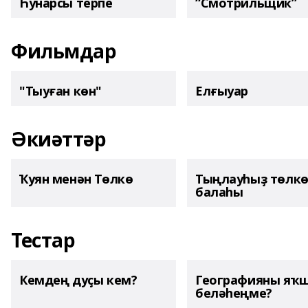
Һунарсы терпе
“Смотрильщик”
Фильмдар
"Тыуған көн"
Елғыуар
Әкиәттәр
Ҡуян менән Төлкө
Тыңлауһыҙ төлк
балаһы
Тестар
Кемдең дуҫы кем?
Географияны яҡ
беләһеңме?