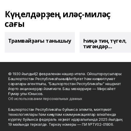
Күңелдәрҙең иләҫ-миләҫ
сағы
Трамвайҙағы танышыу
Һиңә тиң түгел,
тигәндәр...
© 1930 йылдың 12 февраленән нәшер ителә. Ойоштороусылары:
Башҡортостан Республикаһының Матбуғат һәм киң мәғлүмәт
саралары агентлығы, "Башҡортостан Республикаһы" нәшриәт
йорто акционерҙар йәмғиәте. Баш мөхәррире — Мирсәйет
Ғүмәр улы Юнысов.
Об использовании персональных данных
Башҡортостан Республикаһы буйынса элемтә, мәғлүмәт
технологиялары һәм киңкүләм коммуникациялар өлкәһендә
күҙәтеү буйынса федераль хеҙмәт идаралығында 2025 йылдың
19 майында теркәлде. Теркәү номеры — ПИ №ТУ02-01806.