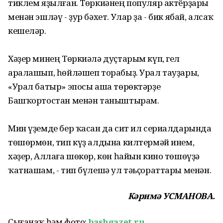
тиклем яҙылған. Төркиәнең популяр актёрҙары
менән эшләү - ҙур бәхет. Улар ҙа - бик ябай, алсаҡ
кешеләр.
Хәҙер минең Төркиәлә дуҫтарым күп, гел
аралашып, һөйләшеп торабыҙ. Урал тауҙары,
«Урал батыр» эпосы аша төрөктәрҙе
Башҡортостан менән таныштырам.
Мин үҙемде бер ҡасан да сит ил сериалдарында
төшөрмөн, тип күҙ алдына килтермәй инем,
хәҙер, Аллаға шөкөр, көн һайын кино төшөүҙә
ҡатнашам, - тип бүлешә ул тәьҫораттары менән.
Кәримә УСМАНОВА.
Сығанаҡ һәм фото:
bashgazet.ru