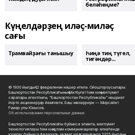
беләһеңме?
Күңелдәрҙең иләҫ-миләҫ
сағы
Трамвайҙағы танышыу
Һиңә тиң түгел,
тигәндәр...
© 1930 йылдың 12 февраленән нәшер ителә. Ойоштороусылары:
Башҡортостан Республикаһының Матбуғат һәм киң мәғлүмәт
саралары агентлығы, "Башҡортостан Республикаһы" нәшриәт
йорто акционерҙар йәмғиәте. Баш мөхәррире — Мирсәйет
Ғүмәр улы Юнысов.
Об использовании персональных данных
Башҡортостан Республикаһы буйынса элемтә, мәғлүмәт
технологиялары һәм киңкүләм коммуникациялар өлкәһендә
күҙәтеү буйынса федераль хеҙмәт идаралығында 2025 йылдың