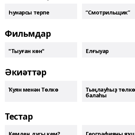
Һунарсы терпе
“Смотрильщик”
Фильмдар
"Тыуған көн"
Елғыуар
Әкиәттәр
Ҡуян менән Төлкө
Тыңлауһыҙ төлк
балаһы
Тестар
Кемдең дуҫы кем?
Географияны яҡ