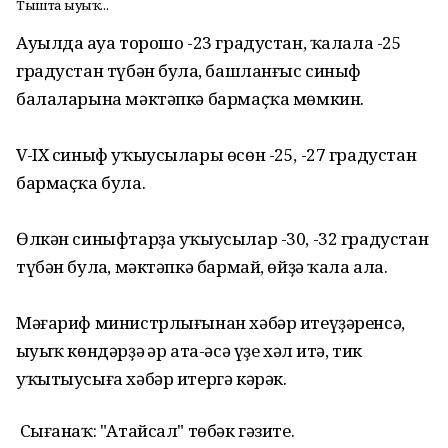
Тышта һыуыҡ...
Ауылда һауа торошо -23 градустан, ҡалала -25
градустан түбән булһа, башланғыс синыф
балаларына мәктәпкә бармаҫҡа мөмкин.
V-IX синыф уҡыусылары өсөн -25, -27 градустан
бармаҫҡа була.
Өлкән cиныфтарҙа уҡыусылар -30, -32 градустан
түбән булһа, мәктәпкә бармай, өйҙә ҡала ала.
Мәғариф министрлығынан хәбәр итеүҙәренсә,
һыуыҡ көндәрҙә һәр ата-әсә үҙе хәл итә, тик
уҡытыусыға хәбәр итергә кәрәк.
Сығанаҡ: "Атайсал" төбәк гәзите.