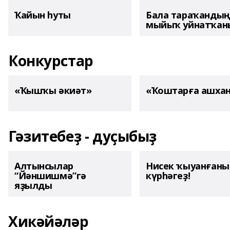
Ҡайын һуты
Бала тараҡанды
мыйыҡ уйнатҡаны
Конкурстар
«Ҡышҡы әкиәт»
«Ҡоштарға ашха
Гәзитебеҙ - дуҫыбыҙ
Алтынсылар
Нисек ҡыуанған
“Йәншишмә”гә
күрһәгеҙ!
яҙылды
Хикәйәләр