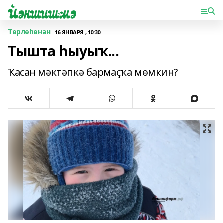
Төрлөһөнән
16 ЯНВАРЯ , 10:30
Тышта һыуыҡ...
Ҡасан мәктәпкә бармаҫҡа мөмкин?