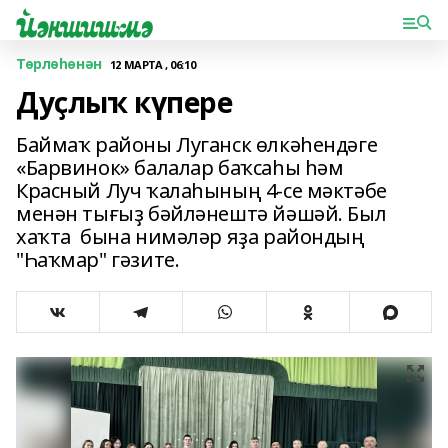
Төрлөһөнән
12 МАРТА , 06:10
Дуҫлыҡ күпере
Баймаҡ районы Луганск өлкәһендәге
«Барвинок» балалар баҡсаһы һәм
Красный Луч ҡалаһының 4-се мәктәбе
менән тығыҙ бәйләнештә йәшәй. Был
хаҡта бына нимәләр яҙа райондың
"Һаҡмар" гәзите.