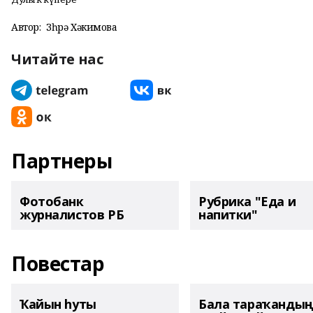
Автор:
Зөһрә Хәкимова
Читайте нас
Партнеры
Фотобанк
Рубрика "Еда и
журналистов РБ
напитки"
Повестар
Ҡайын һуты
Бала тараҡанды