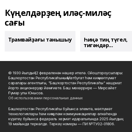
Күңелдәрҙең иләҫ-миләҫ
сағы
Трамвайҙағы танышыу
Һиңә тиң түгел,
тигәндәр...
© 1930 йылдың 12 февраленән нәшер ителә. Ойоштороусылары:
Башҡортостан Республикаһының Матбуғат һәм киң мәғлүмәт
саралары агентлығы, "Башҡортостан Республикаһы" нәшриәт
йорто акционерҙар йәмғиәте. Баш мөхәррире — Мирсәйет
Ғүмәр улы Юнысов.
Об использовании персональных данных
Башҡортостан Республикаһы буйынса элемтә, мәғлүмәт
технологиялары һәм киңкүләм коммуникациялар өлкәһендә
күҙәтеү буйынса федераль хеҙмәт идаралығында 2025 йылдың
19 майында теркәлде. Теркәү номеры — ПИ №ТУ02-01806.