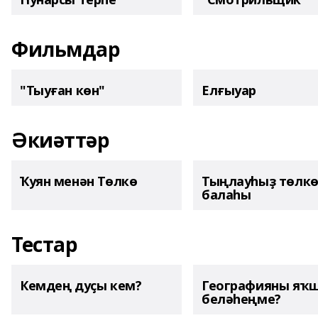
Фильмдар
"Тыуған көн"
Елғыуар
Әкиәттәр
Ҡуян менән Төлкө
Тыңлауһыҙ төлк
балаһы
Тестар
Кемдең дуҫы кем?
Географияны яҡ
беләһеңме?