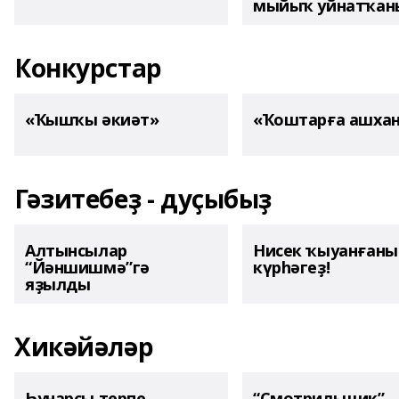
мыйыҡ уйнатҡаны
Конкурстар
«Ҡышҡы әкиәт»
«Ҡоштарға ашха
Гәзитебеҙ - дуҫыбыҙ
Алтынсылар
Нисек ҡыуанған
“Йәншишмә”гә
күрһәгеҙ!
яҙылды
Хикәйәләр
Һунарсы терпе
“Смотрильщик”