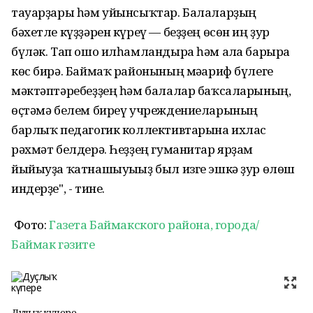
тауарҙары һәм уйынсыҡтар. Балаларҙың
бәхетле күҙҙәрен күреү — беҙҙең өсөн иң ҙур
бүләк. Тап ошо илһамландыра һәм алға барырға
көс бирә. Баймаҡ районының мәғариф бүлеге
мәктәптәребеҙҙең һәм балалар баҡсаларының,
өҫтәмә белем биреү учреждениеларының
барлыҡ педагогик коллективтарына ихлас
рәхмәт белдерә. Һеҙҙең гуманитар ярҙам
йыйыуҙа ҡатнашыуығыҙ был изге эшкә ҙур өлөш
индерҙе", - тине.
Фото:
Газета Баймакского района, города/
Баймак гәзите
Дуҫлыҡ күпере