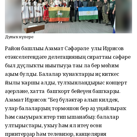
Дуҫлыҡ күпере
Район башлығы Азамат Сәфәрғәле улы Иҙрисов
етәкселегендәге делегацияның сираттағы сәфәре
был дуҫлыҡты нығытыуҙа тағы ла бер мөһим
аҙым булды. Балалар ҡунаҡтарҙы иҫ киткес
йылы ҡаршы алды, тулҡынландырғыс концерт
әҙерләне, хатта башҡорт бейеүен башҡарҙы.
Азамат Иҙрисов: "Беҙ бүләктәр алып килдек,
улар балаларҙың тормошон бер аҙ уңайлыраҡ
һәм сағыуыраҡ итер тип ышанабыҙ: балалар
ултырғыстары, уҡыу һәм ял итеү өсөн
принтерҙар һәм телевизор, канцелярия