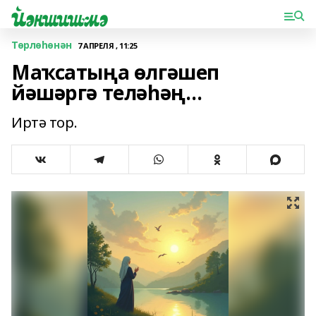
Төрлөһөнән
7 АПРЕЛЯ , 11:25
Маҡсатыңа өлгәшеп
йәшәргә теләһәң…
Иртә тор.