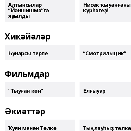
Алтынсылар
Нисек ҡыуанған
“Йәншишмә”гә
күрһәгеҙ!
яҙылды
Хикәйәләр
Һунарсы терпе
“Смотрильщик”
Фильмдар
"Тыуған көн"
Елғыуар
Әкиәттәр
Ҡуян менән Төлкө
Тыңлауһыҙ төлк