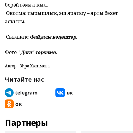
берәй ғәмәл ҡыл.
Онотма: тырышлыҡ, эш яратыу – ярты бәхет
асҡысы.
Сығанаҡ:
Файҙалы кәңәштәр.
Фото: "
Доға" төркөмө.
Автор:
Зөһрә Хәкимова
Читайте нас
Партнеры