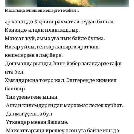
Маҡсатыңа өлгәшеп йәшәргә теләһәң…
Һәр көнөңдө Хоҙайға рәхмәт әйтеүҙән башла.
Көнөңдө алдан планлаштыр.
Маҡсат ҡуй, әммә уға ныҡ бәйле булма.
Насар уйлы, гел зарланырға яратҡан
кешеләрҙән алыҫ йөрө.
Дошмандарыңды, һине йәберләгәндәрҙе ғәфү
итә бел.
Хыялдарыңа тоғро ҡал. Эштәреңде кинәнеп
башҡар.
Тик үҙеңә генә ышан.
Алған килемдәреңдән мәрхәмәтлелек күрһәт.
Даими үҫештә бул.
Үткәндәр менән йәшәмә.
Маҡсаттарыңа ирешеү өсөн уға бәйле көн дә