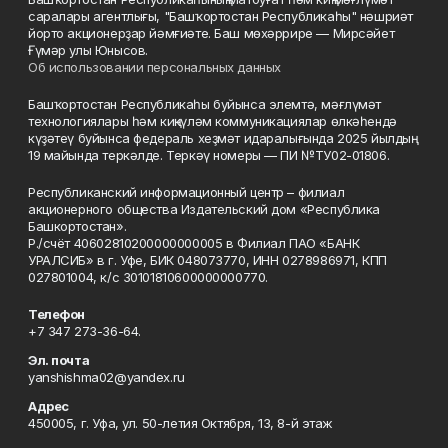
саралары агентлығы, "Башҡортостан Республикаһы" нәшриәт
йорто акционерҙар йәмғиәте. Баш мөхәррире — Мирсәйет
Ғүмәр улы Юнысов.
Об использовании персональных данных
Башҡортостан Республикаһы буйынса элемтә, мәғлүмәт
технологиялары һәм киңкүләм коммуникациялар өлкәһендә
күҙәтеү буйынса федераль хеҙмәт идаралығында 2025 йылдың
19 майында теркәлде. Теркәү номеры — ПИ №ТУ02-01806.
Республиканский информационный центр – филиал
акционерного общества Издательский дом «Республика
Башкортостан».
Р./счёт 40602810200000000005 в Филиал ПАО «БАНК
УРАЛСИБ» в г. Уфе, БИК 048073770, ИНН 0278986971, КПП
027801004, к/с 30101810600000000770.
Телефон
+7 347 273-36-64.
Эл. почта
yanshishma02@yandex.ru
Адрес
450005, г. Уфа, ул. 50-летия Октября, 13, 8-й этаж