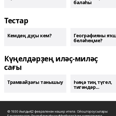
балаһы
Тестар
Кемдең дуҫы кем?
Географияны яҡ
беләһеңме?
Күңелдәрҙең иләҫ-миләҫ
сағы
Трамвайҙағы танышыу
Һиңә тиң түгел,
тигәндәр...
© 1930 йылдың 12 февраленән нәшер ителә. Ойоштороусылары:
Башҡортостан Республикаһының Матбуғат һәм киң мәғлүмәт