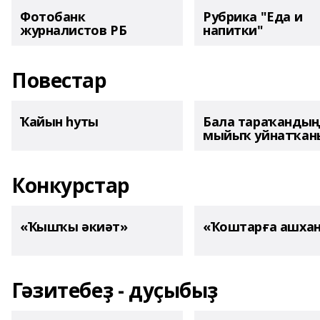
Фотобанк
Рубрика "Еда и
журналистов РБ
напитки"
Повестар
Ҡайын һуты
Бала тараҡанды
мыйыҡ уйнатҡаны
Конкурстар
«Ҡышҡы әкиәт»
«Ҡоштарға ашха
Гәзитебеҙ - дуҫыбыҙ