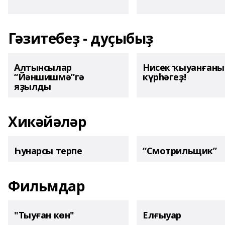
Гәзитебеҙ - дуҫыбыҙ
Алтынсылар
Нисек ҡыуанған
“Йәншишмә”гә
күрһәгеҙ!
яҙылды
Хикәйәләр
Һунарсы терпе
“Смотрильщик”
Фильмдар
"Тыуған көн"
Елғыуар