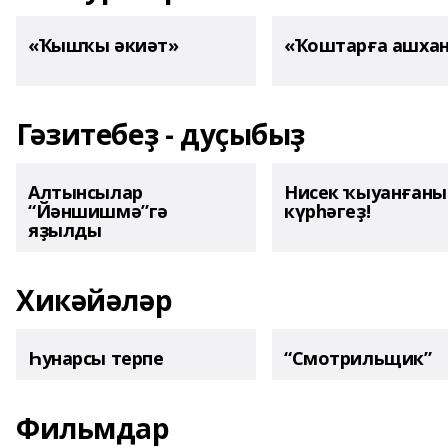
«Ҡышҡы әкиәт»
«Ҡоштарға ашха
Гәзитебеҙ - дуҫыбыҙ
Алтынсылар
Нисек ҡыуанған
“Йәншишмә”гә
күрһәгеҙ!
яҙылды
Хикәйәләр
Һунарсы терпе
“Смотрильщик”
Фильмдар