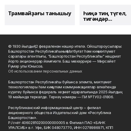
Трамвайҙағы танышыу
Һиңә тиң түгел,
тигәндәр...
© 1930 йылдың 12 февраленән нәшер ителә. Ойоштороусылары:
Башҡортостан Республикаһының Матбуғат һәм киң мәғлүмәт
саралары агентлығы, "Башҡортостан Республикаһы" нәшриәт
йорто акционерҙар йәмғиәте. Баш мөхәррире — Мирсәйет
Ғүмәр улы Юнысов.
Об использовании персональных данных
Башҡортостан Республикаһы буйынса элемтә, мәғлүмәт
технологиялары һәм киңкүләм коммуникациялар өлкәһендә
күҙәтеү буйынса федераль хеҙмәт идаралығында 2025 йылдың
19 майында теркәлде. Теркәү номеры — ПИ №ТУ02-01806.
Республиканский информационный центр – филиал
акционерного общества Издательский дом «Республика
Башкортостан».
Р./счёт 40602810200000000005 в Филиал ПАО «БАНК
УРАЛСИБ» в г. Уфе, БИК 048073770, ИНН 0278986971, КПП