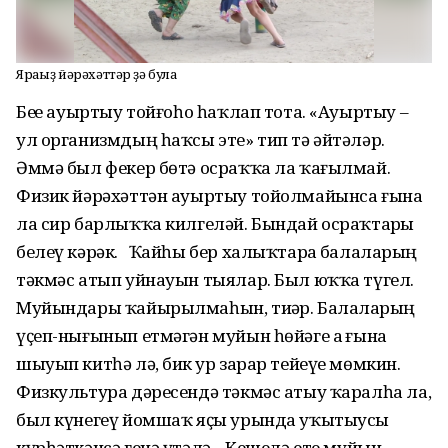
Яраһыҙ йәрәхәттәр ҙә була
Беҙҙе ауыртыу тойғоһо һаҡлап тота. «Ауыртыу –
ул организмдың һаҡсы эте» тип тә әйтәләр.
Әммә был фекер бөтә осраҡҡа ла ҡағылмай.
Физик йәрәхәттән ауыртыу тойолмайынса ғына
ла сир барлыҡҡа килгеләй. Бындай осраҡтарҙы
белеү кәрәк. Ҡайһы бер халыҡтарҙа балаларҙың
тәкмәс атып уйнауын тыялар. Был юҡҡа түгел.
Муйындары ҡайырылмаһын, тиҙәр. Балаларҙың
үҫеп-ны­ғынып етмәгән муйын һөйәге аҙ ғына
шыуып китһә лә, бик ҙур зарар тейеүе мөмкин.
Физкультура дәресендә тәкмәс атыу ҡаралһа ла,
был күнегеү йомшаҡ яҫы урында уҡытыусы
күрһәткәнсә генә үтәлә. Кешелә ете муйын