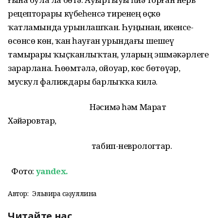
рецепторҙары күбеһенсә тиренең өҫкө
ҡатламында урынлашҡан. Һуңынан, икенсе-
өсөнсө көн, ҡан һауған урындағы шешеү
тамырҙарҙы ҡыҫ­ҡанлыҡтан, уларҙың эшмәкәрлеге
зарарлана. Һөҙөмтәлә, ойоуҙар, көс бөтөүҙәр,
мускул фалиждары барлыҡҡа килә.
Нәсимә һәм Марат
Хәйҙәровтар,
табип-неврологтар.
Фото:
yandex.
Автор:
Эльвира Әсәҙуллина
Читайте нас