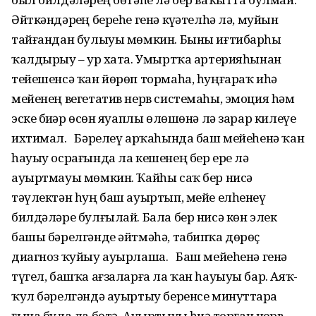
Әйткәндәрҙең береһе генә күҙәтелһә лә, муйын
тайғандан булыуы мөмкин. Быны иғтибарһыҙ
ҡалдырыу – ҙур хата. Умырт­ҡа артерияһынан
тейешенсә ҡан йөрөп тормаһа, һуңғараҡ иһә
мейенең вегетатив нерв системаһы, эмоция һәм
эске биҙҙәр өсөн яуаплы өлөшөнә лә зарар килеүе
ихтимал. Бәрелеү арҡаһында баш ме­йеһенә ҡан
һауыу осрағында ла кешенең бер ере лә
ауыртмауы мөмкин. Ҡайһы саҡ бер нисә
тәүлектән һуң баш ауыртып, мейе елһенеү
билдәләре булғылай. Бала бер нисә көн элек
башы бәрелгәнде әйтмәһә, табипҡа дөрөҫ
диагноз ҡуйыу ауырлаша. Баш мейеһенә генә
түгел, башҡа ағзаларға ла ҡан һауыуы бар. Аяҡ-
ҡул бәрелгәндә ауыртыу беренсе минуттарҙа
ғына була ла бөтә. Ауыртыуҙы һиҙә торған нерв