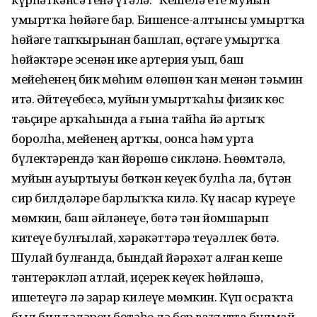
умыртҡа һөйәге бар. Бишенсе-алтынсы умыртҡа
һөйәге тапҡырынан башлап, өҫтәге умыртҡа
һөйәктәре эсенән ике артерия уҙып, баш
мейеһенең бик мөһим өлөшөн ҡан менән тәьмин
итә. Әйтеүебеҙсә, муйын умыртҡаһы физик көс
тәьҫире арҡаһында аҙ ғына тайһа йә артыҡ
боролһа, мейенең артҡы, оҙонса һәм урта
бүлектәрендә ҡан йөрөшө сикләнә. Һөҙөмтәлә,
муйын ауыр­­тыуы бөткән кеүек булһа ла, бүтән
сир билдәләре барлыҡҡа килә. Күҙ насар күреүе
мөмкин, баш әйләнеүе, бөтә тән йомшарып
китеүе булғылай, хәрәкәттәрҙә теүәллек бөтә.
Шулай булғанда, бындай йәрәхәт алған кеше
тәнтерәкләп атлай, иҫерек кеүек һөйләшә,
ишетеүгә лә зарар килеүе мөмкин. Күп осраҡта
был билдәләрҙең бөтәһе лә бер ваҡытта булмай.