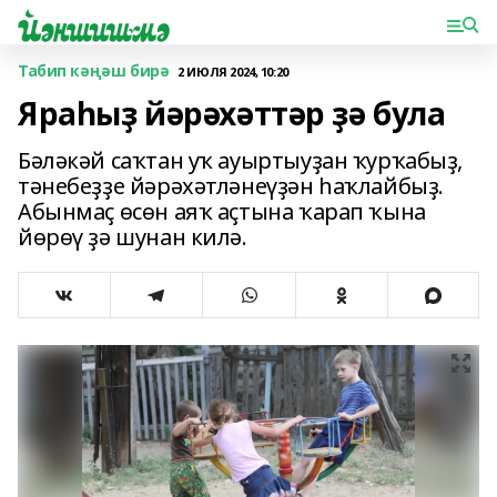
Табип кәңәш бирә
2 ИЮЛЯ 2024, 10:20
Яраһыҙ йәрәхәттәр ҙә була
Бәләкәй саҡтан уҡ ауыртыуҙан ҡурҡабыҙ,
тәнебеҙҙе йәрәхәтләнеүҙән һаҡлайбыҙ.
Абынмаҫ өсөн аяҡ аҫтына ҡарап ҡына
йөрөү ҙә шунан килә.