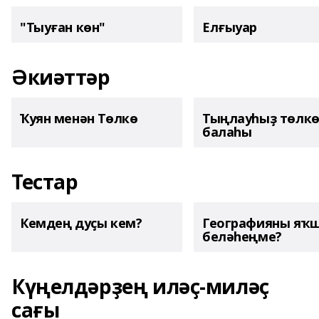
"Тыуған көн"
Елғыуар
Әкиәттәр
Ҡуян менән Төлкө
Тыңлауһыҙ төлк
балаһы
Тестар
Кемдең дуҫы кем?
Географияны яҡ
беләһеңме?
Күңелдәрҙең иләҫ-миләҫ
сағы