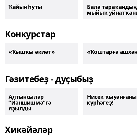
Ҡайын һуты
Бала тараҡанды
мыйыҡ уйнатҡаны
Конкурстар
«Ҡышҡы әкиәт»
«Ҡоштарға ашха
Гәзитебеҙ - дуҫыбыҙ
Алтынсылар
Нисек ҡыуанған
“Йәншишмә”гә
күрһәгеҙ!
яҙылды
Хикәйәләр