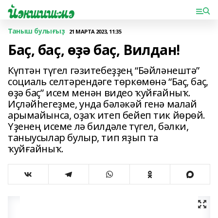
Таныш булығыҙ
21 МАРТА 2023, 11:35
Баҫ, баҫ, өҙә баҫ, Вилдан!
Күптән түгел гәзитебеҙҙең “Бәйләнештә”
социаль селтәрендәге төркөмөнә “Баҫ, баҫ,
өҙә баҫ” исем менән видео ҡуйғайныҡ.
Иҫләйһегеҙме, унда бәләкәй генә малай
арымайынса, оҙаҡ итеп бейеп тик йөрөй.
Үҙенең исеме лә билдәле түгел, бәлки,
таныусылар булыр, тип яҙып та
ҡуйғайныҡ.