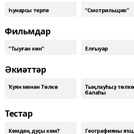
Һунарсы терпе
“Смотрильщик”
Фильмдар
"Тыуған көн"
Елғыуар
Әкиәттәр
Ҡуян менән Төлкө
Тыңлауһыҙ төлк
балаһы
Тестар
Кемдең дуҫы кем?
Географияны яҡ