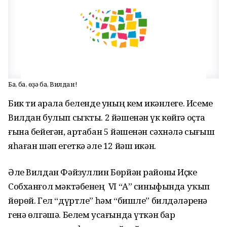
Баҫ, баҫ, өҙә баҫ, Вилдан!
Бик тиҙ арала беленде уның кем икәнлеге. Исеме
Вилдан булып сыҡты. 2 йәшенән үк көйгә оҫта
ғына бейегән, артабан 5 йәшенән сәхнәлә сығыш
яһаған шәп егеткә әле 12 йәш икән.
Әле Вилдан Фәйзуллин Бөрйән районы Иҫке
Собханғол мәктәбенең VI “А” синыфында уҡып
йөрөй. Гел “дүртле” һәм “бишле” билдәләренә
генә өлгәшә. Белем усағында үткән бар