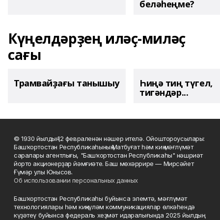
беләһеңме?
Күңелдәрҙең иләҫ-миләҫ
сағы
Трамвайҙағы танышыу
Һиңә тиң түгел,
тигәндәр...
© 1930 йылдың 12 февраленән нәшер ителә. Ойоштороусылары:
Башҡортостан Республикаһының Матбуғат һәм киң мәғлүмәт
саралары агентлығы, "Башҡортостан Республикаһы" нәшриәт
йорто акционерҙар йәмғиәте. Баш мөхәррире — Мирсәйет
Ғүмәр улы Юнысов.
Об использовании персональных данных
Башҡортостан Республикаһы буйынса элемтә, мәғлүмәт
технологиялары һәм киңкүләм коммуникациялар өлкәһендә
күҙәтеү буйынса федераль хеҙмәт идаралығында 2025 йылдың