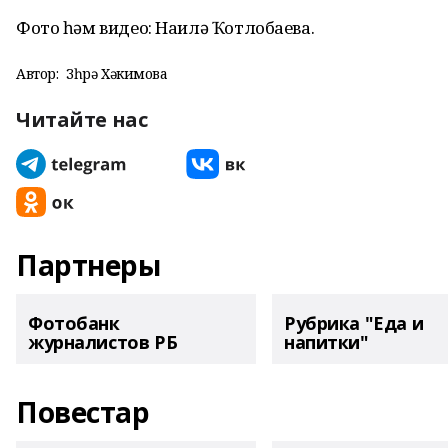
Фото һәм видео: Наилә Ҡотлобаева.
Автор:
Зөһрә Хәкимова
Читайте нас
Партнеры
Фотобанк
Рубрика "Еда и
журналистов РБ
напитки"
Повестар