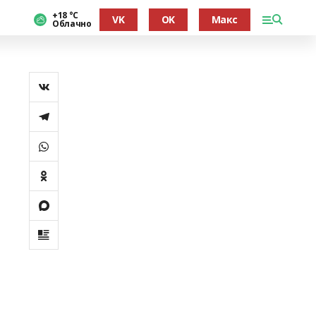
+18 °С
VK
OK
Макс
Облачно