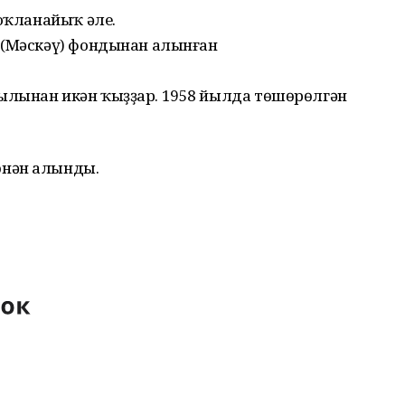
һоҡланайыҡ әле.
 (Мәскәү) фондынан алынған
ылынан икән ҡыҙҙар. 1958 йылда төшөрөлгән
нән алынды.