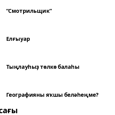
“Смотрильщик”
Елғыуар
Тыңлауһыҙ төлкө балаһы
Географияны яҡшы беләһеңме?
сағы