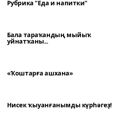
Рубрика "Еда и напитки"
Бала тараҡандың мыйыҡ
уйнатҡаны...
«Ҡоштарға ашхана»
Нисек ҡыуанғанымды күрһәгеҙ!