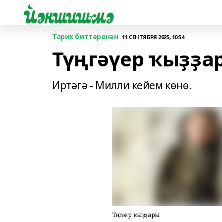
Тарих биттәренән
11 СЕНТЯБРЯ 2025, 10:54
Түңгәүер ҡыҙҙа
Иртәгә - Милли кейем көнө.
Түңгәүер ҡыҙҙары