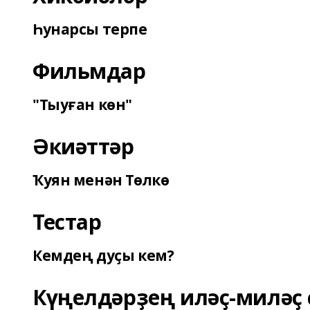
Һунарсы терпе
Фильмдар
"Тыуған көн"
Әкиәттәр
Ҡуян менән Төлкө
Тестар
Кемдең дуҫы кем?
Күңелдәрҙең иләҫ-миләҫ 