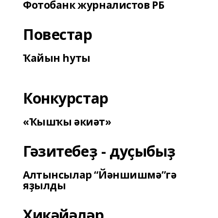
Фотобанк журналистов РБ
Повестар
Ҡайын һуты
Конкурстар
«Ҡышҡы әкиәт»
Гәзитебеҙ - дуҫыбыҙ
Алтынсылар “Йәншишмә”гә
яҙылды
Хикәйәләр