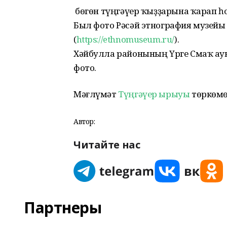
Ә бөгөн түңгәүер ҡыҙҙарына ҡарап 
Был фото Рәсәй этнография музейы
(
https://ethnomuseum.ru/
).
Хәйбулла районының Үрге Смаҡ ау
фото.
Мәғлүмәт
Түңгәүер ырыуы
төркөмө
Автор:
Читайте нас
Партнеры