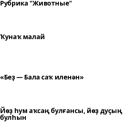
Рубрика "Животные"
Ҡунаҡ малай
«Беҙ — Бала саҡ иленән»
Йөҙ һум аҡсаң булғансы, йөҙ дуҫың
булһын