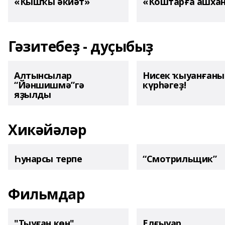
«Ҡышҡы әкиәт»
«Ҡоштарға ашха
Гәзитебеҙ - дуҫыбыҙ
Алтынсылар
Нисек ҡыуанған
“Йәншишмә”гә
күрһәгеҙ!
яҙылды
Хикәйәләр
Һунарсы терпе
“Смотрильщик”
Фильмдар
"Тыуған көн"
Елғыуар