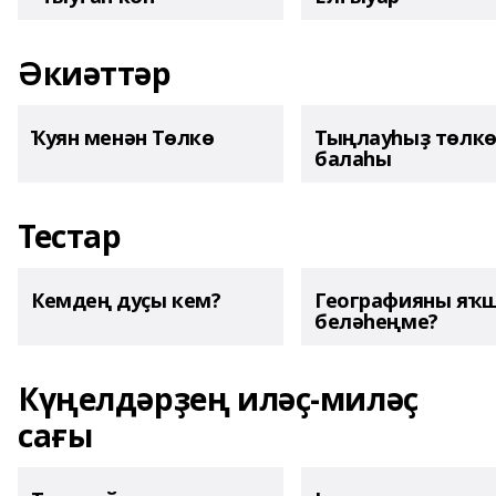
Әкиәттәр
Ҡуян менән Төлкө
Тыңлауһыҙ төлк
балаһы
Тестар
Кемдең дуҫы кем?
Географияны яҡ
беләһеңме?
Күңелдәрҙең иләҫ-миләҫ
сағы