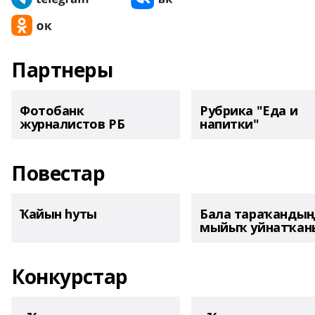
Партнеры
Фотобанк
Рубрика "Еда и
журналистов РБ
напитки"
Повестар
Ҡайын һуты
Бала тараҡанды
мыйыҡ уйнатҡаны
Конкурстар