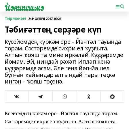
Тирмәкәй
24 НОЯБРЯ 2017, 09:24
Тәбиғәттең серҙәре күп
Күсейемдең күркәм ере – Йәнтәл тауында
торам. Сәстәремде сихри ел ҡуҙғыта.
Алтын ҡояш та мине иркәләй. Күҙҙәремде
йомам. Эй, ниндәй рәхәт! Ипләп кенә
күҙҙәремде асам. Әле генә йәп-йәшел
булған ҡайындар алтындай һары төҫкә
ингән – ҡояш төҫөнә.
Күсейемдең күркәм ере – Йәнтәл тауында торам.
Сәстәремде сихри ел ҡуҙғыта. Алтын ҡояш та