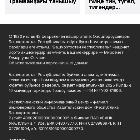
Трамвайҙағы танышыу
Һиңә тиң түгел,
тигәндәр...
© 1930 йылдың 12 февраленән нәшер ителә. Ойоштороусылары:
Башҡортостан Республикаһының Матбуғат һәм киң мәғлүмәт
саралары агентлығы, "Башҡортостан Республикаһы" нәшриәт
йорто акционерҙар йәмғиәте. Баш мөхәррире — Мирсәйет
Ғүмәр улы Юнысов.
Об использовании персональных данных
Башҡортостан Республикаһы буйынса элемтә, мәғлүмәт
технологиялары һәм киңкүләм коммуникациялар өлкәһендә
күҙәтеү буйынса федераль хеҙмәт идаралығында 2025 йылдың
19 майында теркәлде. Теркәү номеры — ПИ №ТУ02-01806.
Республиканский информационный центр – филиал
акционерного общества Издательский дом «Республика
Башкортостан».
Р./счёт 40602810200000000005 в Филиал ПАО «БАНК
УРАЛСИБ» в г. Уфе, БИК 048073770, ИНН 0278986971, КПП
027801004, к/с 30101810600000000770.