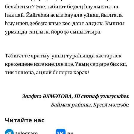
беләһеңме? Эйе, тәбиғәт беҙҙең һаулыҡты ла
һаҡлай. Йәйгеһен асыҡ һауала уйнап, йылғала
һыу инеп, үҙебеҙгә күпме көс-дәрт алдыҡ. Ҡышҡы
урманда саңғыла йөрөү ҙә сыныҡтыра.
Тәбиғәтте яратыу, уның тураһында хәстәрлек
күреү кешене изге күңелле итә. Уның серҙәре бик күп,
тик төшөнә, аңлай белергә кәрәк!
Зөлфиә ӘХМӘТОВА, III синыф уҡыусыһы.
Баймаҡ районы, Күсей мәктәбе.
Читайте нас