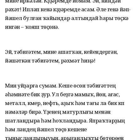
мине иркәләй. Күҙҙәремде йомам. Эй, ниндәй
рәхәт! Ипләп кенә күҙҙәремде асам. Әле генә йәп-
йәшел булған ҡайындар алтындай һары төҫкә
ингән – ҡояш төҫөнә.
Эй, тәбиғәтем, мине ашатҡан, кейендергән,
йәшәткән тәбиғәтем, рәхмәт һиңә!
Мин уйҙарға сумам. Кеше өсөн тәбиғәттең
әһәмиәте бик ҙур. Ул беҙгә мамыҡ, йөн, ағас,
металл, күмер, нефть, аҙыҡ һәм тағы ла бик күп
нәмәләр бирә. Үҙенең матурлығы менән
шатландыра һәм һоҡландыра. Япраҡтар­ҙың
һәм үләндең йәшел төҫө кешене
тынысландырыуын, арығанлыҡты бөтөрөүен