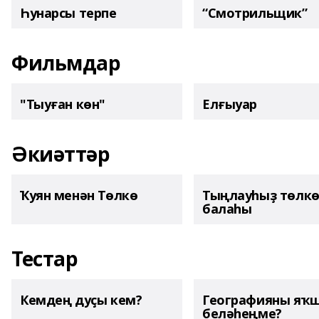
Һунарсы терпе
“Смотрильщик”
Фильмдар
"Тыуған көн"
Елғыуар
Әкиәттәр
Ҡуян менән Төлкө
Тыңлауһыҙ төлк
балаһы
Тестар
Кемдең дуҫы кем?
Географияны яҡ
беләһеңме?