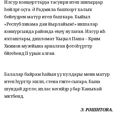
Илсур концерттарҙа тасуири итеп шиғыр­ҙар
һөйләргә оҫта. Ә Радмила башҡорт халыҡ
бейеүҙәрен матур итеп башҡара. Быйыл
«Республикама дан йырлайым!» иншалар
конкурсында районда еңеү яулаған. Илсур иһә
яҡташтары, дипломат Ҡыҙыл Паша – Кәрим
Хәкимов музейына арналған фотоһүрәттәр
бәйгеһендә II урын алған.
Балалар байрам һайын үҙ ҡулдары менән матур
итеп һүрәттәр эшләп, стена гәзите сығара. Бына
шундай дәртле, ихлас кескәй­ҙәр ҙә бар Ҡаныҡай
мәктәбендә.
Э. РӘШИТОВА.