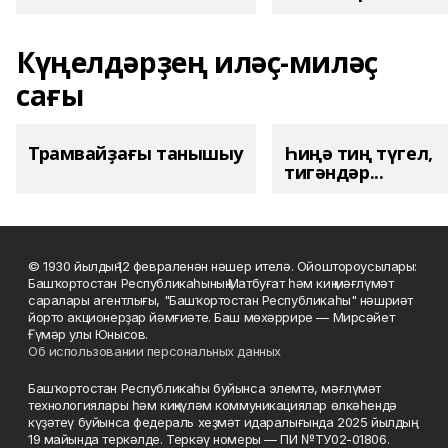
Күңелдәрҙең иләҫ-миләҫ
сағы
Трамвайҙағы танышыу
Һиңә тиң түгел,
тигәндәр...
© 1930 йылдың 12 февраленән нәшер ителә. Ойоштороусылары:
Башҡортостан Республикаһының Матбуғат һәм киң мәғлүмәт
саралары агентлығы, "Башҡортостан Республикаһы" нәшриәт
йорто акционерҙар йәмғиәте. Баш мөхәррире — Мирсәйет
Ғүмәр улы Юнысов.
Об использовании персональных данных
Башҡортостан Республикаһы буйынса элемтә, мәғлүмәт
технологиялары һәм киңкүләм коммуникациялар өлкәһендә
күҙәтеү буйынса федераль хеҙмәт идаралығында 2025 йылдың
19 майында теркәлде. Теркәү номеры — ПИ №ТУ02-01806.