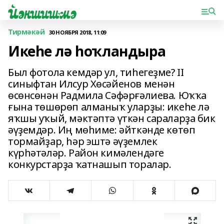
Тирмәкәй
30 НОЯБРЯ 2018, 11:09
Икеһе лә һоҡландыра
Был фотола кемдәр ул, тиһегеҙме? II
синыфтан Илсур Хөсәйенов менән
өсөнсөнән Радмила Сәфәрғәлиева. Юҡҡа
ғына төшөрөп алманыҡ уларҙы: икеһе лә
яҡшы уҡый, мәктәптә үткән сараларҙа бик
әүҙемдәр. Иң мөһиме: әйткәнде көтөп
тормайҙар, һәр эштә әүҙемлек
күрһәтәләр. Район кимәлендәге
конкурстарҙа ҡатнашып торалар.