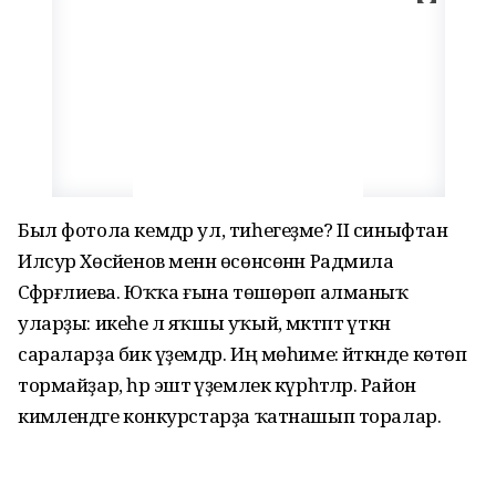
Был фотола кемдәр ул, тиһегеҙме? II синыфтан
Илсур Хөсәйенов менән өсөнсөнән Радмила
Сәфәрғәлиева. Юҡҡа ғына төшөрөп алманыҡ
уларҙы: икеһе лә яҡшы уҡый, мәктәптә үткән
сараларҙа бик әүҙемдәр. Иң мөһиме: әйткәнде көтөп
тормайҙар, һәр эштә әүҙемлек күрһәтәләр. Район
кимәлендәге конкурстарҙа ҡатнашып торалар.