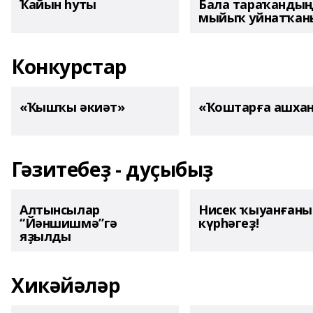
Ҡайын һуты
Бала тараҡанды
мыйыҡ уйнатҡаны
Конкурстар
«Ҡышҡы әкиәт»
«Ҡоштарға ашха
Гәзитебеҙ - дуҫыбыҙ
Алтынсылар
Нисек ҡыуанған
“Йәншишмә”гә
күрһәгеҙ!
яҙылды
Хикәйәләр