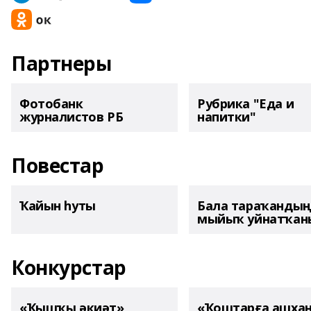
Партнеры
Фотобанк
Рубрика "Еда и
журналистов РБ
напитки"
Повестар
Ҡайын һуты
Бала тараҡанды
мыйыҡ уйнатҡаны
Конкурстар
«Ҡышҡы әкиәт»
«Ҡоштарға ашха