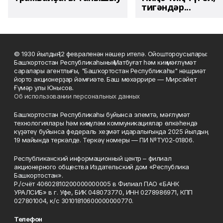
тигәндәр...
© 1930 йылдың 12 февраленән нәшер ителә. Ойоштороусылары:
Башҡортостан Республикаһының Матбуғат һәм киң мәғлүмәт
саралары агентлығы, "Башҡортостан Республикаһы" нәшриәт
йорто акционерҙар йәмғиәте. Баш мөхәррире — Мирсәйет
Ғүмәр улы Юнысов.
Об использовании персональных данных
Башҡортостан Республикаһы буйынса элемтә, мәғлүмәт
технологиялары һәм киңкүләм коммуникациялар өлкәһендә
күҙәтеү буйынса федераль хеҙмәт идаралығында 2025 йылдың
19 майында теркәлде. Теркәү номеры — ПИ №ТУ02-01806.
Республиканский информационный центр – филиал
акционерного общества Издательский дом «Республика
Башкортостан».
Р./счёт 40602810200000000005 в Филиал ПАО «БАНК
УРАЛСИБ» в г. Уфе, БИК 048073770, ИНН 0278986971, КПП
027801004, к/с 30101810600000000770.
Телефон