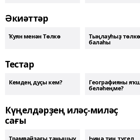
Әкиәттәр
Ҡуян менән Төлкө
Тыңлауһыҙ төлк
балаһы
Тестар
Кемдең дуҫы кем?
Географияны яҡ
беләһеңме?
Күңелдәрҙең иләҫ-миләҫ
сағы
Трамвайҙағы танышыу
Һиңә тиң түгел,