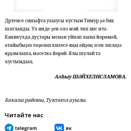
Дүртенсе синыфта уҡыусы ҡустым Тимур ҙа бик
шатланды. Ул инде үҙен оло ағай тип хис итә.
Каникулда дуҫтары менән уйнап ҡына йөрөмәй,
атайыбыҙға төҙөлөп килеүсе яңы өйҙөң эсен эшләүҙә
ярҙамлаша, мәсеткә йөрөй. Ялы шулай үтә
ҡустымдың.
Алһыу ШӘЙХЕЛИСЛАМОВА.
Баҡалы районы, Туҡтағол ауылы.
Читайте нас