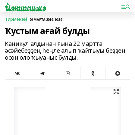
Тирмәкәй
29 МАРТА 2019, 10:39
Ҡустым ағай булды
Каникул алдынан ғына 22 мартта
әсәйебеҙҙең һеңле алып ҡайтыуы беҙҙең
өсөн оло ҡыуаныс булды.