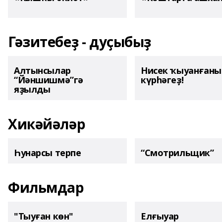
Гәзитебеҙ - дуҫыбыҙ
Алтынсылар
Нисек ҡыуанған
“Йәншишмә”гә
күрһәгеҙ!
яҙылды
Хикәйәләр
Һунарсы терпе
“Смотрильщик”
Фильмдар
"Тыуған көн"
Елғыуар