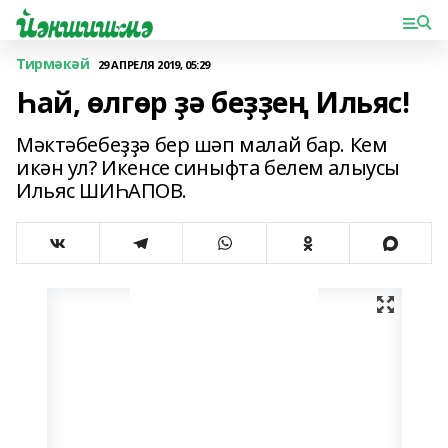
Тирмәкәй
29 АПРЕЛЯ 2019, 05:29
Һай, өлгөр ҙә беҙҙең Ильяс!
Мәктәбебеҙҙә бер шәп малай бар. Кем
икән ул? Икенсе синыфта белем алыусы
Ильяс ШИҺАПОВ.