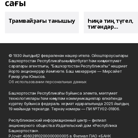
сағы
Трамвайҙағы танышыу
Һиңә тиң түгел,
тигәндәр...
© 1930 йылдың 12 февраленән нәшер ителә. Ойоштороусылары:
Башҡортостан Республикаһының Матбуғат һәм киң мәғлүмәт
саралары агентлығы, "Башҡортостан Республикаһы" нәшриәт
йорто акционерҙар йәмғиәте. Баш мөхәррире — Мирсәйет
Ғүмәр улы Юнысов.
Об использовании персональных данных
Башҡортостан Республикаһы буйынса элемтә, мәғлүмәт
технологиялары һәм киңкүләм коммуникациялар өлкәһендә
күҙәтеү буйынса федераль хеҙмәт идаралығында 2025 йылдың
19 майында теркәлде. Теркәү номеры — ПИ №ТУ02-01806.
Республиканский информационный центр – филиал
акционерного общества Издательский дом «Республика
Башкортостан».
Р./счёт 40602810200000000005 в Филиал ПАО «БАНК