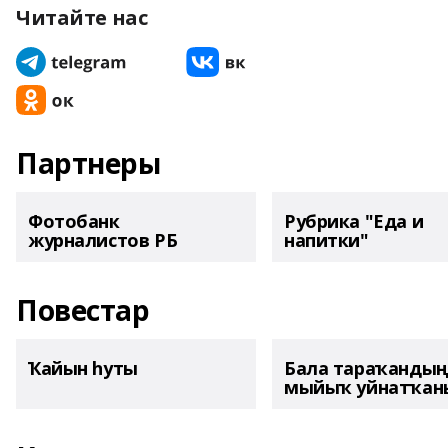
Читайте нас
Партнеры
Фотобанк
Рубрика "Еда и
журналистов РБ
напитки"
Повестар
Ҡайын һуты
Бала тараҡанды
мыйыҡ уйнатҡаны