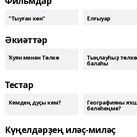
Фильмдар
"Тыуған көн"
Елғыуар
Әкиәттәр
Ҡуян менән Төлкө
Тыңлауһыҙ төлк
балаһы
Тестар
Кемдең дуҫы кем?
Географияны яҡ
беләһеңме?
Күңелдәрҙең иләҫ-миләҫ