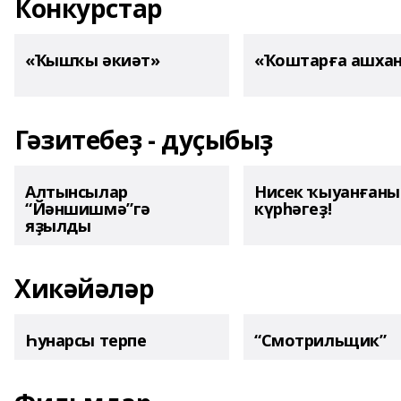
Конкурстар
«Ҡышҡы әкиәт»
«Ҡоштарға ашха
Гәзитебеҙ - дуҫыбыҙ
Алтынсылар
Нисек ҡыуанған
“Йәншишмә”гә
күрһәгеҙ!
яҙылды
Хикәйәләр
Һунарсы терпе
“Смотрильщик”