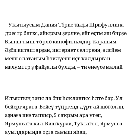
– Уҡытыусым Дания Тәбрис ҡыҙы Шәрифуллина
дәрестәр бөткәс, айырым әҙерләне, өйгә өҫтәмә эш бирҙе.
Бынан тыш, төрлө кинофильмдар ҡараным.
Әҙәби китаптарҙан, интернет селтәренән, өләсәйем
менән олатайым һөйләүенән иҫтә ҡалдырған
мәғлүмәттәр ҙә файҙалы булды, – ти еңеүсе малай.
Ильястың тағы ла бик һоҡланғыс һәләте бар. Ул
бейергә ярата. Бейеү түңәрәгендә дүрт ай шөғөлләнә,
аҙнаға ике тапҡыр, 5 саҡрым ара үтеп,
Ярмунсаға килә. Биш­ҡурай, Туҡтағол, Ярмунса
ауылдарында оҫта сығыш яһап,