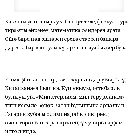
Бик яҡшы уҡый, айырыуса башҡорт теле, физкультура,
тирә-яҡты өйрәнеү, математика фәндәрен ярата.
Өйгә бирелгән эштәрен еренә еткереп башҡара.
Дәрестә һәр ваҡыт ҡулы күтәрелгән, яуабы әҙер була.
Ильяс әҙәби китаптар, гәзит-журналдар уҡырға әүәҫ.
Китапханаға йыш инә. Күп уҡыуы, иғтибарлы
булыуы уға «Мин хәтерләйем, мин ғорурланам»
тигән исемле Бөйөк Ватан һуғышына арналған,
Гагарин кубогы олимпиадаһы сиктәрендә
ойошторолған саралар­ҙа еңеү яуларға ярҙам
итте лә инде.