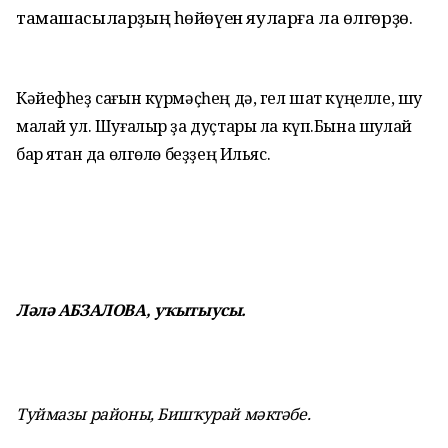
тамашасыларҙың һөйөүен яуларға ла өлгөрҙө.
Кәйефһеҙ сағын күрмәҫһең дә, гел шат күңелле, шуҡ
малай ул. Шуғалыр ҙа дуҫтары ла күп.
Бына шулай
бар яҡтан да өлгөлө беҙҙең Ильяс.
Ләлә АБЗАЛОВА, уҡытыусы.
Туймазы районы, Бишҡурай мәктәбе.