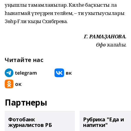
уңышлы тамамланылар. Киләһе баҫ­ҡысты ла
һынатмай үтеүҙәрен теләйем, – ти уҡытыусылары
Зөһрә Ғәли ҡыҙы Сәхибгәрәева.
Г. РАМАҘАНОВА.
Өфө ҡалаһы.
Читайте нас
Партнеры
Фотобанк
Рубрика "Еда и
журналистов РБ
напитки"