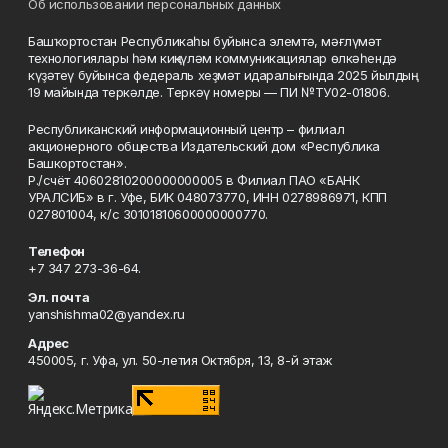
Об использовании персональных данных
Башҡортостан Республикаһы буйынса элемтә, мәғлүмәт
технологиялары һәм киңкүләм коммуникациялар өлкәһендә
күҙәтеү буйынса федераль хеҙмәт идаралығында 2025 йылдың
19 майында теркәлде. Теркәү номеры — ПИ №ТУ02-01806.
Республиканский информационный центр – филиал
акционерного общества Издательский дом «Республика
Башкортостан».
Р./счёт 40602810200000000005 в Филиал ПАО «БАНК
УРАЛСИБ» в г. Уфе, БИК 048073770, ИНН 0278986971, КПП
027801004, к/с 30101810600000000770.
Телефон
+7 347 273-36-64.
Эл. почта
yanshishma02@yandex.ru
Адрес
450005, г. Уфа, ул. 50-летия Октября, 13, 8-й этаж