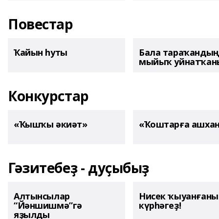
Повестар
Ҡайын һуты
Бала тараҡанды
мыйыҡ уйнатҡаны
Конкурстар
«Ҡышҡы әкиәт»
«Ҡоштарға ашха
Гәзитебеҙ - дуҫыбыҙ
Алтынсылар
Нисек ҡыуанған
“Йәншишмә”гә
күрһәгеҙ!
яҙылды