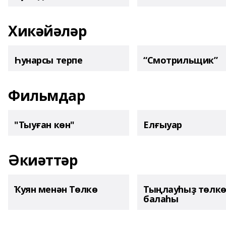
Хикәйәләр
Һунарсы терпе
“Смотрильщик”
Фильмдар
"Тыуған көн"
Елғыуар
Әкиәттәр
Ҡуян менән Төлкө
Тыңлауһыҙ төлк
балаһы