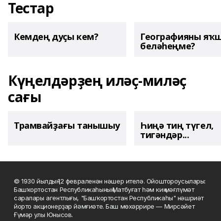
Тестар
Кемдең дуҫы кем?
Географияны яҡ
беләһеңме?
Күңелдәрҙең иләҫ-миләҫ
сағы
Трамвайҙағы танышыу
Һиңә тиң түгел,
тигәндәр...
© 1930 йылдың 12 февраленән нәшер ителә. Ойоштороусылары:
Башҡортостан Республикаһының Матбуғат һәм киң мәғлүмәт
саралары агентлығы, "Башҡортостан Республикаһы" нәшриәт
йорто акционерҙар йәмғиәте. Баш мөхәррире — Мирсәйет
Ғүмәр улы Юнысов.