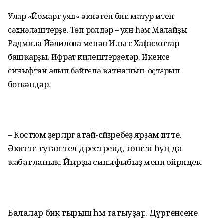
Улар «Йомарт Ҡуян» әкиәтен бик матур итеп
сәхнәләштерҙе. Төп ролдәр – Ҡуян һәм Малайҙы
Радмила Йәлилова менән Ильяс Хафизовтар
башҡарҙы. Ифрат килештерҙеләр. Икенсе
синыфтан алып бәйгелә ҡатнашып, оҫтарып
бөткәндәр.
– Костюм әҙерләргә атай-әсәй­ҙәребеҙ ярҙам итте.
Әкиәтте туған тел дәрестәрендә, төштән һуң да
ҡабатланыҡ. Йырҙы синыфыбыҙ менән өйрәндек.
Балалар бик тырыш һәм татыуҙар. Дүртенсене