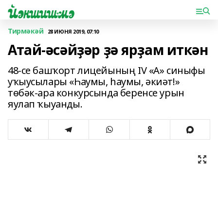
Тирмәкәй
28 ИЮНЯ 2019, 07:10
Атай-әсәйҙәр ҙә ярҙам иткән
48-се башҡорт лицейының IV «А» синыфы
уҡыусылары «Һаумы, һаумы, әкиәт!»
төбәк-ара конкурсында беренсе урын
яулап ҡыуанды.