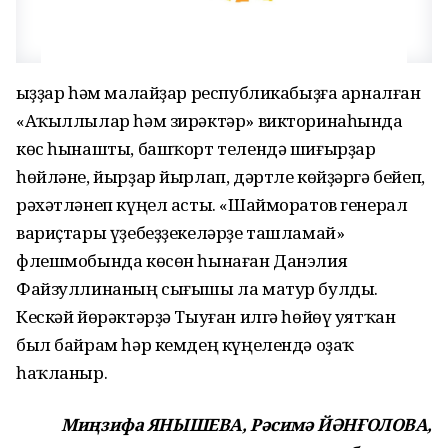
Ҡыҙҙар һәм малайҙар республикабыҙға арналған
«Аҡыллылар һәм зирәктәр» викторинаһында
көс һынашты, башҡорт телендә шиғырҙар
һөйләне, йырҙар йырлап, дәртле көйҙәргә бейеп,
рәхәтләнеп күңел асты. «Шайморатов генерал
вариҫтары үҙебеҙҙекеләрҙе ташламай»
флешмобында көсөн һынаған Данэлия
Файзуллинаның сығышы ла матур булды.
Кескәй йөрәктәрҙә Тыуған илгә һөйөү уятҡан
был байрам һәр кемдең күңелендә оҙаҡ
һаҡланыр.
Миңзифа ЯНЫШЕВА,
Рәсимә ЙӘНҒОЛОВА,