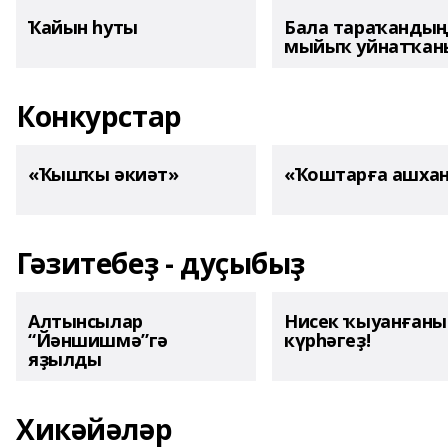
Ҡайын һуты
Бала тараҡанды
мыйыҡ уйнатҡаны
Конкурстар
«Ҡышҡы әкиәт»
«Ҡоштарға ашха
Гәзитебеҙ - дуҫыбыҙ
Алтынсылар
Нисек ҡыуанған
“Йәншишмә”гә
күрһәгеҙ!
яҙылды
Хикәйәләр