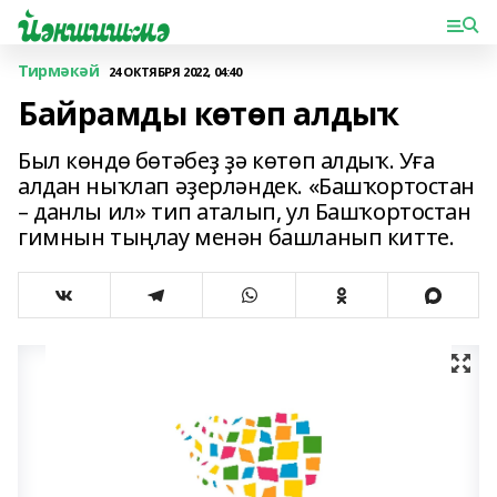
Тирмәкәй
24 ОКТЯБРЯ 2022, 04:40
Байрамды көтөп алдыҡ
Был көндө бөтәбеҙ ҙә көтөп алдыҡ. Уға
алдан ныҡлап әҙерләндек. «Башҡортостан
– данлы ил» тип аталып, ул Башҡортостан
гимнын тыңлау менән башланып китте.