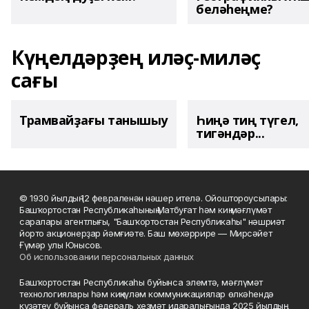
беләһеңме?
Күңелдәрҙең иләҫ-миләҫ
сағы
Трамвайҙағы танышыу
Һиңә тиң түгел,
тигәндәр...
© 1930 йылдың 12 февраленән нәшер ителә. Ойоштороусылары:
Башҡортостан Республикаһының Матбуғат һәм киң мәғлүмәт
саралары агентлығы, "Башҡортостан Республикаһы" нәшриәт
йорто акционерҙар йәмғиәте. Баш мөхәррире — Мирсәйет
Ғүмәр улы Юнысов.
Об использовании персональных данных
Башҡортостан Республикаһы буйынса элемтә, мәғлүмәт
технологиялары һәм киңкүләм коммуникациялар өлкәһендә
күҙәтеү буйынса федераль хеҙмәт идаралығында 2025 йылдың