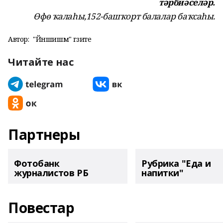
тәрбиәселәр.
Өфө ҡалаһы,
152-башҡорт балалар баҡсаһы.
Автор:
"Йәншишмә" гәзите
Читайте нас
Партнеры
Фотобанк
Рубрика "Еда и
журналистов РБ
напитки"
Повестар