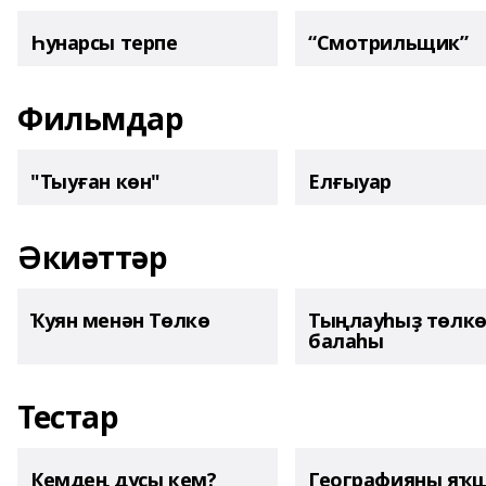
Һунарсы терпе
“Смотрильщик”
Фильмдар
"Тыуған көн"
Елғыуар
Әкиәттәр
Ҡуян менән Төлкө
Тыңлауһыҙ төлк
балаһы
Тестар
Кемдең дуҫы кем?
Географияны яҡ