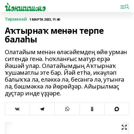
Тирмәкәй
1 МАРТА 2023, 11:40
Аҡтырнаҡ менән терпе
балаһы
Олатайым менән өләсәйемдең өйө урман
ситендә генә. Һоҡланғыс матур ерҙә
йәшәй улар. Олатайымдың Аҡтырнаҡ
ҡушаматлы эте бар. Йәй етһә, икәүләп
балыҡҡа ла, еләккә лә, бесәнгә лә, утынға
ла, бәшмәккә лә йөрөйҙәр. Айырылмаҫ
дуҫтар инде үҙҙәре.