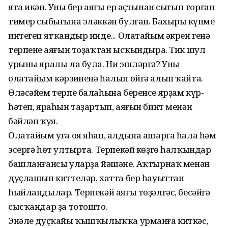
ята икән. Уның бер аяғы ер аҫтынан сығып торған
тимер сыбығына эләккән булған. Бахырың күпме
интегеп ятҡандыр инде... Олатайым әкрен генә
терпенең аяғын тоҙаҡтан ысҡындыра. Тик шул
урыны яралы ла була. Ни эшләргә? Уны
олатайым кәрзиненә һалып өйгә алып ҡайта.
Өләсәйем терпе балаһына беренсе ярҙам күр­
һәтеп, яраһын таҙартып, аяғын бинт менән
бәйләп ҡуя.
Олатайым уға оя яһап, алдына ашарға һала һәм
эсергә һөт ултырта. Терпекәй көҙгө һалҡындар
башланғансы улар­ҙа йәшәне. Аҡтырнаҡ менән
дуҫлашып киттеләр, хатта бер һауыттан
һыйландылар. Терпекәй аяғы төҙәлгәс, бесәйгә
сысҡандар ҙа тотошто.
Энәле дуҫҡайы ҡышҡылыҡҡа урманға киткәс,