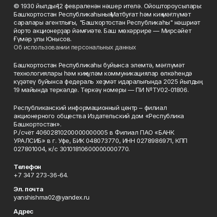
© 1930 йылдың 12 февраленән нәшер ителә. Ойоштороусылары:
Башҡортостан Республикаһының Матбуғат һәм киң мәғлүмәт
саралары агентлығы, "Башҡортостан Республикаһы" нәшриәт
йорто акционерҙар йәмғиәте. Баш мөхәррире — Мирсәйет
Ғүмәр улы Юнысов.
Об использовании персональных данных
Башҡортостан Республикаһы буйынса элемтә, мәғлүмәт
технологиялары һәм киңкүләм коммуникациялар өлкәһендә
күҙәтеү буйынса федераль хеҙмәт идаралығында 2025 йылдың
19 майында теркәлде. Теркәү номеры — ПИ №ТУ02-01806.
Республиканский информационный центр – филиал
акционерного общества Издательский дом «Республика
Башкортостан».
Р./счёт 40602810200000000005 в Филиал ПАО «БАНК
УРАЛСИБ» в г. Уфе, БИК 048073770, ИНН 0278986971, КПП
027801004, к/с 30101810600000000770.
Телефон
+7 347 273-36-64.
Эл. почта
yanshishma02@yandex.ru
Адрес