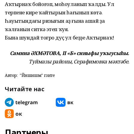
Аҡтырнаҡ бойоғоп, моңһоуланып ҡалды. Ул
терпенең кире ҡайтырын һағынып көтә.
Һауытындағы ризығын аҙ ғына ашай ҙа
ҡалғанын ситкә этеп ҡуя.
Бына шундай тоғро дуҫ ул беҙҙең Аҡтырнаҡ!
Самина ӘХМӘТОВА,
II «Б» синыфы уҡыусыһы.
Туймазы районы,
Серафимовка мәктәбе.
Автор:
"Йәншишмә" гәзите
Читайте нас
Партнеры