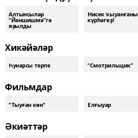
Алтынсылар
Нисек ҡыуанған
“Йәншишмә”гә
күрһәгеҙ!
яҙылды
Хикәйәләр
Һунарсы терпе
“Смотрильщик”
Фильмдар
"Тыуған көн"
Елғыуар
Әкиәттәр