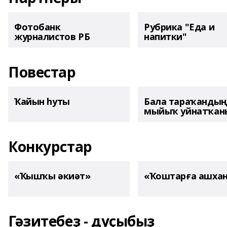
Фотобанк
Рубрика "Еда и
журналистов РБ
напитки"
Повестар
Ҡайын һуты
Бала тараҡанды
мыйыҡ уйнатҡаны
Конкурстар
«Ҡышҡы әкиәт»
«Ҡоштарға ашха
Гәзитебеҙ - дуҫыбыҙ