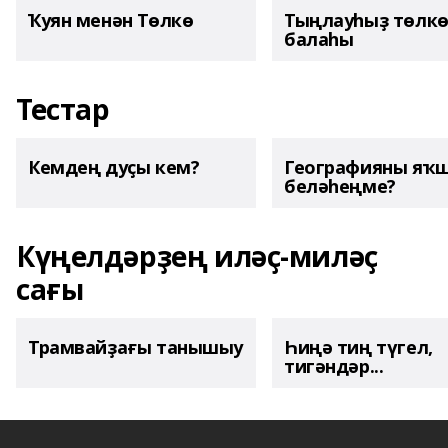
Ҡуян менән Төлкө
Тыңлауһыҙ төлк
балаһы
Тестар
Кемдең дуҫы кем?
Географияны яҡ
беләһеңме?
Күңелдәрҙең иләҫ-миләҫ
сағы
Трамвайҙағы танышыу
Һиңә тиң түгел,
тигәндәр...