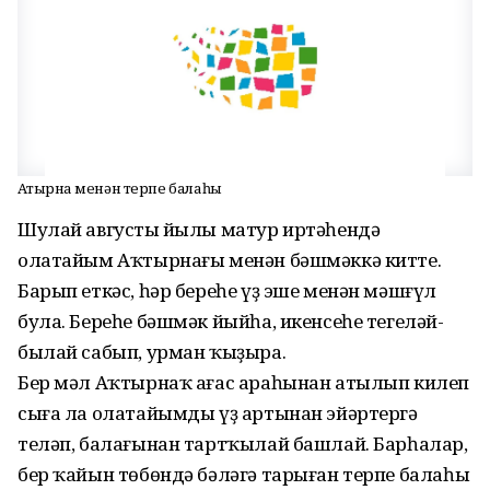
Аҡтырнаҡ менән терпе балаһы
Шулай августың йылы матур иртәһендә
олатайым Аҡтырнағы менән бәшмәккә китте.
Барып еткәс, һәр береһе үҙ эше менән мәшғүл
була. Береһе бәшмәк йыйһа, икенсеһе тегеләй-
былай сабып, урман ҡыҙыра.
Бер мәл Аҡтырнаҡ ағас араһынан атылып килеп
сыға ла олатайымды үҙ артынан эйәртергә
теләп, балағынан тартҡылай башлай. Барһалар,
бер ҡайын төбөндә бәләгә тарыған терпе балаһы