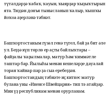
түтәлдәрҙә ҡабаҡ, ҡауын, ҡыярҙар ҡыҙыҡтырып
ята. Тиҙҙән донъя тынысланып ҡалыр, ҡышҡы
йоҡоға әҙерләнә тәбиғәт.
Башҡортостаным гүзәл генә түгел, бай ҙа бит әле
ул. Беҙҙә күп төрлө ер аҫты байлыҡтары –
файҙалы ҡаҙылмалар, матур һәм ҡиммәтле
таштар бар. Йылыһы менән кешеләрҙе дауалай
торған ҡайнар пар ҙа сыға еребеҙҙән.
Башҡортостандың тәбиғәте иҫ киткес матур
булғанға уны «Икенсе Швейцария» тип тә атайҙар.
Мин үҙ республикам менән ғорурланам.