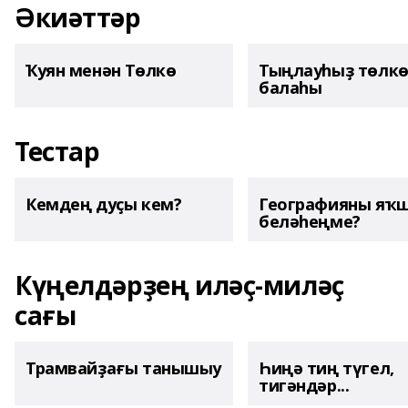
Әкиәттәр
Ҡуян менән Төлкө
Тыңлауһыҙ төлк
балаһы
Тестар
Кемдең дуҫы кем?
Географияны яҡ
беләһеңме?
Күңелдәрҙең иләҫ-миләҫ
сағы
Трамвайҙағы танышыу
Һиңә тиң түгел,
тигәндәр...