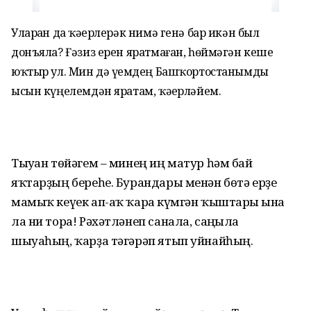
Улар­ҙан да ҡәҙерлерәк нимә генә бар икән был
донъяла? Ғәзиз ерен яратмаған, һөймәгән кеше
юҡтыр ул. Мин дә үҙемдең Баш­ҡортостанымды
ысын күңелемдән яратам, ҡәҙерләйем.
Тыуған төйәгем – минең иң матур һәм бай
яҡтарҙың бере­һе. Бурандары менән бөтә ер­ҙе
мамыҡ кеүек ап-аҡ ҡарға күм­гән ҡыштары ғына
ла ни то­ра! Рәхәтләнеп санала, саңғы­ла
шыуаһың, ҡарҙа тәгәрәп ятып уйнайһың.