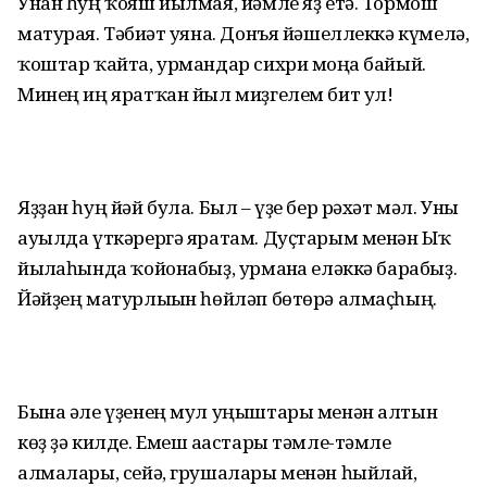
Унан һуң ҡояш йылмая, йәмле яҙ етә. Тормош
матурая. Тәбиғәт уяна. Донъя йәшеллеккә күмелә,
ҡоштар ҡайта, урмандар сихри моңға байый.
Минең иң яратҡан йыл миҙгелем бит ул!
Яҙҙан һуң йәй була. Был – үҙе бер рәхәт мәл. Уны
ауылда үткәрергә яратам. Дуҫтарым менән Ыҡ
йыл­ғаһында ҡойонабыҙ, урманға еләккә барабыҙ.
Йәйҙең матурлығын һөйләп бөтөрә алмаҫһың.
Бына әле үҙенең мул уңыштары менән алтын
көҙ ҙә килде. Емеш ағастары тәмле-тәмле
алмалары, сейә, грушалары менән һыйлай,