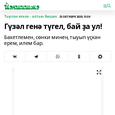
Тыуған яғым - алтын бишек
23 ОКТЯБРЯ 2020, 15:59
Гүзәл генә түгел, бай ҙа ул!
Бәхетлемен, сөнки минең тыуып үҫкән
ерем, илем бар.