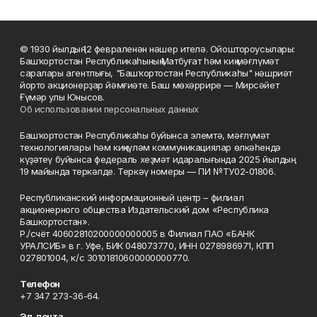
© 1930 йылдың 12 февраленән нәшер ителә. Ойоштороусылары:
Башҡортостан Республикаһының Матбуғат һәм киң мәғлүмәт
саралары агентлығы, "Башҡортостан Республикаһы" нәшриәт
йорто акционерҙар йәмғиәте. Баш мөхәррире — Мирсәйет
Ғүмәр улы Юнысов.
Об использовании персональных данных
Башҡортостан Республикаһы буйынса элемтә, мәғлүмәт
технологиялары һәм киңкүләм коммуникациялар өлкәһендә
күҙәтеү буйынса федераль хеҙмәт идаралығында 2025 йылдың
19 майында теркәлде. Теркәү номеры — ПИ №ТУ02-01806.
Республиканский информационный центр – филиал
акционерного общества Издательский дом «Республика
Башкортостан».
Р./счёт 40602810200000000005 в Филиал ПАО «БАНК
УРАЛСИБ» в г. Уфе, БИК 048073770, ИНН 0278986971, КПП
027801004, к/с 30101810600000000770.
Телефон
+7 347 273-36-64.
Эл. почта