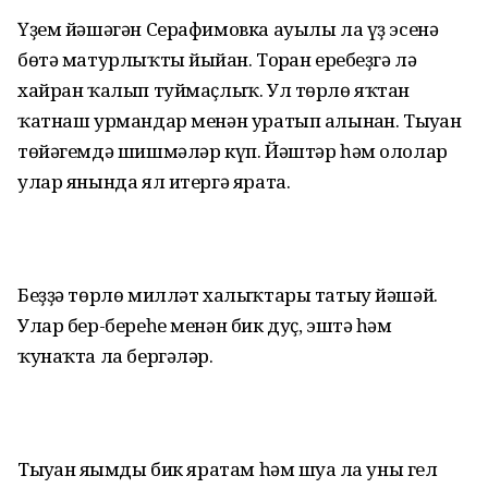
Үҙем йәшәгән Серафимовка ауылы ла үҙ эсенә
бөтә матурлыҡты йыйған. Торған еребеҙгә лә
хайран ҡалып туймаҫлыҡ. Ул төрлө яҡтан
ҡатнаш урмандар менән уратып алынған. Тыу­ған
төйәгемдә шишмәләр күп. Йәштәр һәм ололар
улар янында ял итергә ярата.
Беҙҙә төрлө милләт халыҡтары татыу йәшәй.
Улар бер-береһе менән бик дуҫ, эштә һәм
ҡунаҡта ла бергәләр.
Тыуған яғымды бик яратам һәм шуға ла уны гел