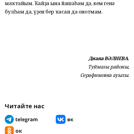
маҡтайым. Ҡайҙа ғына йәшәһәм дә, кем генә
булһам да, үҙен бер ҡасан да онотмам.
Диана ВӘЛИЕВА.
Туймазы районы,
Серафимовка ауылы.
Читайте нас