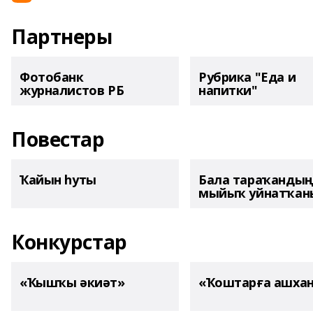
Партнеры
Фотобанк
Рубрика "Еда и
журналистов РБ
напитки"
Повестар
Ҡайын һуты
Бала тараҡанды
мыйыҡ уйнатҡаны
Конкурстар
«Ҡышҡы әкиәт»
«Ҡоштарға ашха