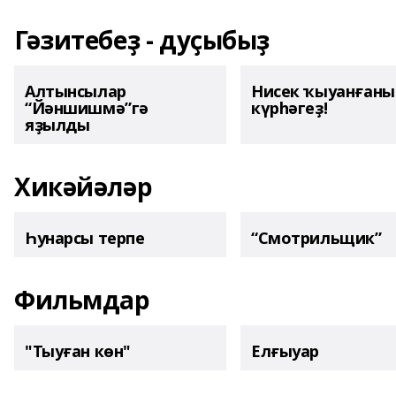
Гәзитебеҙ - дуҫыбыҙ
Алтынсылар
Нисек ҡыуанған
“Йәншишмә”гә
күрһәгеҙ!
яҙылды
Хикәйәләр
Һунарсы терпе
“Смотрильщик”
Фильмдар
"Тыуған көн"
Елғыуар