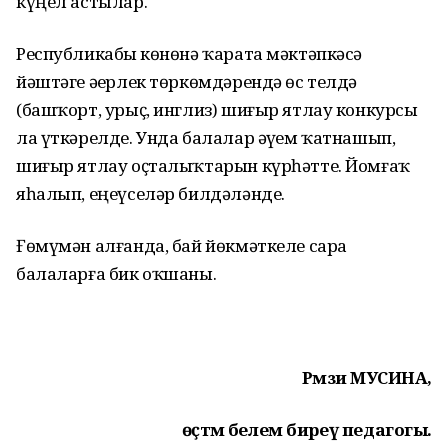
күңел астылар.
Республикабыҙ көнөнә ҡарата мәктәпкәсә
йәштәге әҙерлек төркөмдәрендә өс телдә
(башҡорт, урыҫ, инглиз) шиғыр ятлау конкурсы
ла үткәрелде. Унда балалар әүҙем ҡатнашып,
шиғыр ятлау оҫталыҡтарын күрһәтте. Йомғаҡ
яһалып, еңеүселәр билдәләнде.
Ғөмүмән алғанда, бай йөкмәткеле сара
балаларға бик оҡшаны.
Рәмзиә МУСИНА,
өҫтәмә белем биреү педагогы.