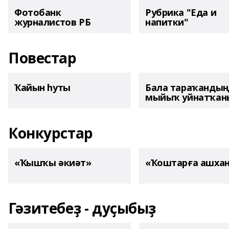
Фотобанк
Рубрика "Еда и
журналистов РБ
напитки"
Повестар
Ҡайын һуты
Бала тараҡанды
мыйыҡ уйнатҡаны
Конкурстар
«Ҡышҡы әкиәт»
«Ҡоштарға ашха
Гәзитебеҙ - дуҫыбыҙ