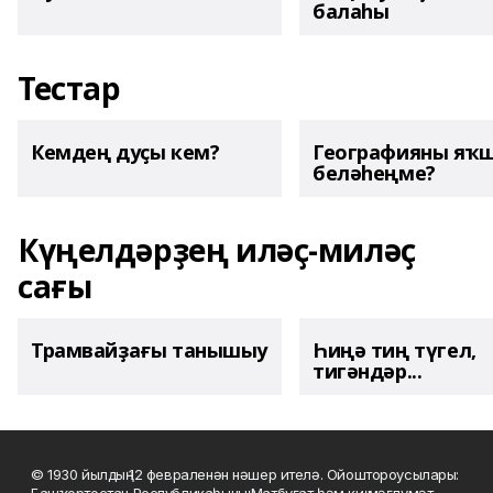
балаһы
Тестар
Кемдең дуҫы кем?
Географияны яҡ
беләһеңме?
Күңелдәрҙең иләҫ-миләҫ
сағы
Трамвайҙағы танышыу
Һиңә тиң түгел,
тигәндәр...
© 1930 йылдың 12 февраленән нәшер ителә. Ойоштороусылары: