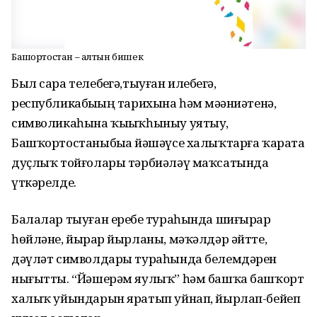
Башҡортостан – алтын бишек
Был сара телебеҙгә,тыуған илебеҙгә,
республикабыҙҙың тарихына һәм мәҙәниәтенә,
символикаһына ҡыҙыҡһыныу уятыу,
Башҡортостаныбыҙҙа йәшәүсе халыҡтарға ҡарата
дуҫлыҡ тойғолары тәрбиәләү маҡсатында
үткәрелде.
Балалар тыуған еребеҙ тураһында шиғырҙар
һөйләне, йырҙар йырланы, мәҡәлдәр әйтте,
дәүләт символдары тураһында белемдәрен
нығытты. “Йәшерәм яулыҡ” һәм башҡа башҡорт
халыҡ уйындарын яратып уйнап, йырлап-бейеп