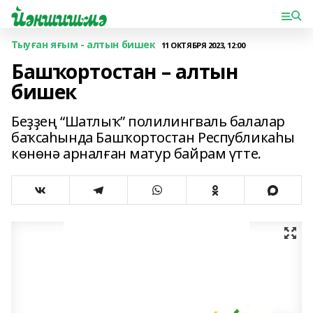
Тыуған яғым - алтын бишек
11 ОКТЯБРЯ 2023, 12:00
Башҡортостан – алтын
бишек
Беҙҙең “Шатлыҡ” полилингваль балалар
баҡсаһында Башҡортостан Республикаһы
көнөнә арналған матур байрам үтте.