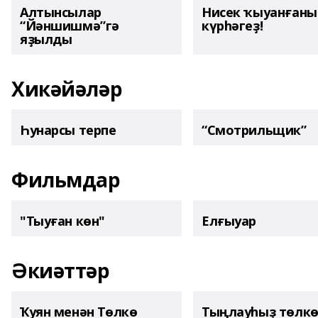
Алтынсылар
Нисек ҡыуанған
“Йәншишмә”гә
күрһәгеҙ!
яҙылды
Хикәйәләр
Һунарсы терпе
“Смотрильщик”
Фильмдар
"Тыуған көн"
Елғыуар
Әкиәттәр
Ҡуян менән Төлкө
Тыңлауһыҙ төлк