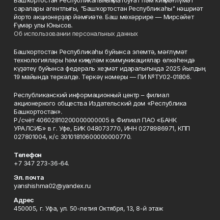
Башҡортостан Республикаһының Матбуғат һәм киң мәғлүмәт
саралары агентлығы, "Башҡортостан Республикаһы" нәшриәт
йорто акционерҙар йәмғиәте. Баш мөхәррире — Мирсәйет
Ғүмәр улы Юнысов.
Об использовании персональных данных
Башҡортостан Республикаһы буйынса элемтә, мәғлүмәт
технологиялары һәм киңкүләм коммуникациялар өлкәһендә
күҙәтеү буйынса федераль хеҙмәт идаралығында 2025 йылдың
19 майында теркәлде. Теркәү номеры — ПИ №ТУ02-01806.
Республиканский информационный центр – филиал
акционерного общества Издательский дом «Республика
Башкортостан».
Р./счёт 40602810200000000005 в Филиал ПАО «БАНК
УРАЛСИБ» в г. Уфе, БИК 048073770, ИНН 0278986971, КПП
027801004, к/с 30101810600000000770.
Телефон
+7 347 273-36-64.
Эл. почта
yanshishma02@yandex.ru
Адрес
450005, г. Уфа, ул. 50-летия Октября, 13, 8-й этаж