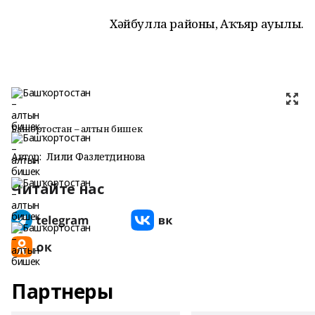
Хәйбулла районы, Аҡъяр ауылы.
Башҡортостан – алтын бишек
Автор:
Лилиә Фазлетдинова
Читайте нас
Партнеры