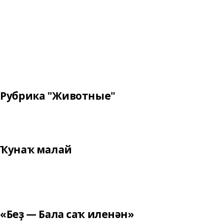
Рубрика "Животные"
Ҡунаҡ малай
«Беҙ — Бала саҡ иленән»