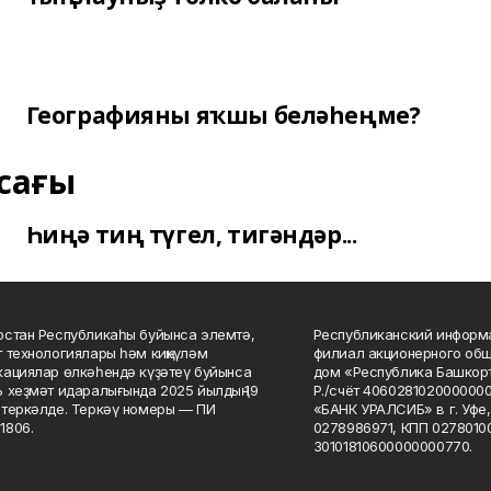
Географияны яҡшы беләһеңме?
сағы
Һиңә тиң түгел, тигәндәр...
стан Республикаһы буйынса элемтә,
Республиканский информа
 технологиялары һәм киңкүләм
филиал акционерного об
ациялар өлкәһендә күҙәтеү буйынса
дом «Республика Башкорт
 хеҙмәт идаралығында 2025 йылдың 19
Р./счёт 406028102000000
теркәлде. Теркәү номеры — ПИ
«БАНК УРАЛСИБ» в г. Уфе
1806.
0278986971, КПП 02780100
30101810600000000770.