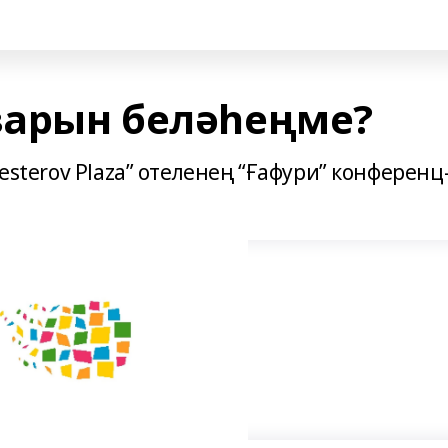
ҙарын беләһеңме?
Nesterov Plaza” отеленең “Ғафури” конференц