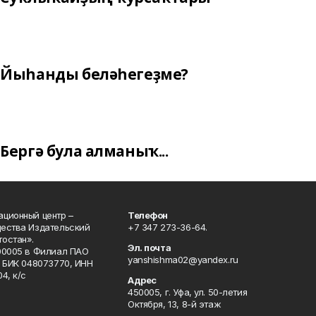
Йыһанды беләһегеҙме?
Бергә була алманыҡ...
ционный центр –
Телефон
щества Издательский
+7 347 273-36-64.
остан».
Эл. почта
00005 в Филиал ПАО
yanshishma02@yandex.ru
, БИК 048073770, ИНН
4, к/с
Адрес
450005, г. Уфа, ул. 50-летия
Октября, 13, 8-й этаж