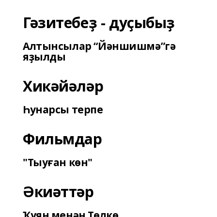
Гәзитебеҙ - дуҫыбыҙ
Алтынсылар “Йәншишмә”гә
яҙылды
Хикәйәләр
Һунарсы терпе
Фильмдар
"Тыуған көн"
Әкиәттәр
Ҡуян менән Төлкө