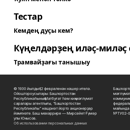
Тестар
Кемдең дуҫы кем?
Күңелдәрҙең иләҫ-миләҫ 
Трамвайҙағы танышыу
© 1930 йылдың 12 февраленән нәшер ителә.
Башҡорто
Ойоштороусылары: Башҡортостан
мәғлүмәт
Республикаһының Матбуғат һәм киң мәғлүмәт
коммуник
саралары агентлығы, "Башҡортостан
федераль
Республикаһы" нәшриәт йорто акционерҙар
майында 
йәмғиәте. Баш мөхәррире — Мирсәйет Ғүмәр
№ТУ02-0
улы Юнысов.
Об использовании персональных данных