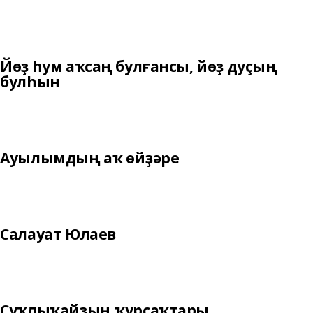
Йөҙ һум аҡсаң булғансы, йөҙ дуҫың
булһын
Ауылымдың аҡ өйҙәре
Салауат Юлаев
Суҡлыҡайҙың ҡурсаҡтары