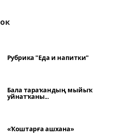
Рубрика "Еда и напитки"
Бала тараҡандың мыйыҡ
уйнатҡаны...
«Ҡоштарға ашхана»