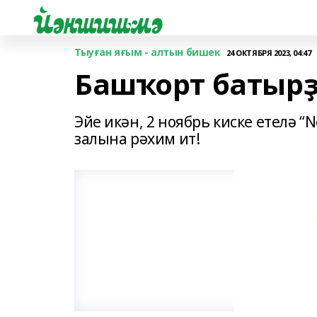
Тыуған яғым - алтын бишек
24 ОКТЯБРЯ 2023, 04:47
Башҡорт батыр
Эйе икән, 2 ноябрь киске етелә “
залына рәхим ит!