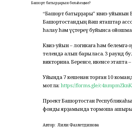
Башҡорт батырҙарын беләһеңме?
“Башҡорт батырҙары” квиз-уйынын Б
Башҡортостандың йәш яҡташтар асс
һаҡлау һәм үҫтереү буйынса ойошма
Квиз-уйын – логикаға һәм белемгә ҡ
телендә алып барыласаҡ. 3 раунд б
викторина. Беренсе, икенсе этапта – 
Уйында 7 кешенән торған 10 команд
мотлаҡ:
https://forms.gle/c4nmpmZkn
Проект Башҡортостан Республикаһ
фонды ярҙамында тормошҡа ашырыла
Автор:
Лилиә Фазлетдинова