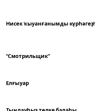
Нисек ҡыуанғанымды күрһәгеҙ!
“Смотрильщик”
Елғыуар
Тыңлауһыҙ төлкө балаһы