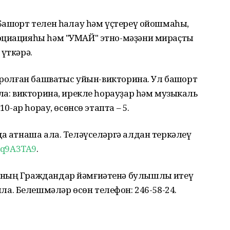
ашҡорт телен һаҡлау һәм үҫтереү ойошмаһы,
оциацияһы һәм "УМАЙ" этно-мәҙәни мираҫты
 үткәрә.
оролған башватҡыс уйын-викторина. Ул башҡорт
ула: викторина, ирекле һорауҙар һәм музыкаль
10-ар һорау, өсөнсө этапта – 5.
а ҡатнаша ала. Теләүселәргә алдан теркәлеү
Kq9A3TA9
.
ының Граждандар йәмғиәтенә булышлыҡ итеү
. Белешмәләр өсөн телефон: 246-58-24.