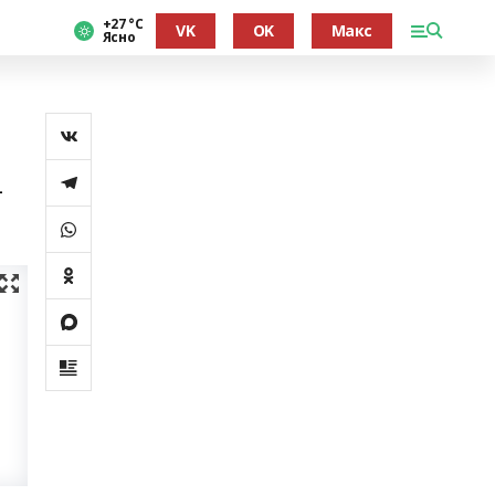
+27 °С
VK
OK
Макс
Ясно
-