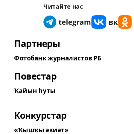
Читайте нас
Партнеры
Фотобанк журналистов РБ
Повестар
Ҡайын һуты
Конкурстар
«Ҡышҡы әкиәт»