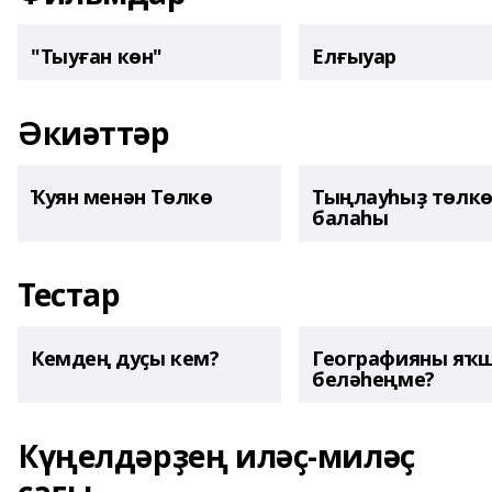
"Тыуған көн"
Елғыуар
Әкиәттәр
Ҡуян менән Төлкө
Тыңлауһыҙ төлк
балаһы
Тестар
Кемдең дуҫы кем?
Географияны яҡ
беләһеңме?
Күңелдәрҙең иләҫ-миләҫ