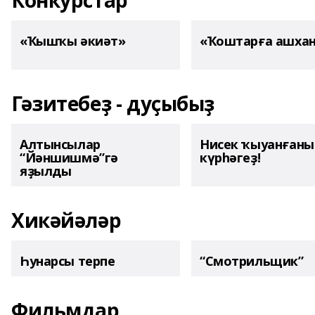
Конкурстар
«Ҡышҡы әкиәт»
«Ҡоштарға ашха
Гәзитебеҙ - дуҫыбыҙ
Алтынсылар
Нисек ҡыуанған
“Йәншишмә”гә
күрһәгеҙ!
яҙылды
Хикәйәләр
Һунарсы терпе
“Смотрильщик”
Фильмдар