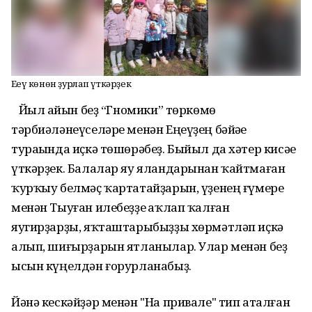
Еңеү көнөн ҙурлап үткәрҙек
Йыл һайын беҙ “Гномики” төркөмө
тәрбиәләнеүселәре менән Еңеүҙең бәйәһе
тураһында иҫкә төшөрәбеҙ. Быйыл да хәтер кисәһе
үткәрҙек. Балалар яу яландарынан ҡайтмаған
ҡурҡыу белмәҫ ҡартатайҙарын, үҙенең ғүмере
менән Тыуған илебеҙҙе һаҡлап ҡалған
яугирҙарҙы, яҡташтарыбыҙҙы хөрмәтләп иҫкә
алып, шиғырҙарын ятланылар. Улар менән беҙ
ысын күңелдән ғорурланабыҙ.
Йәнә кескәйҙәр менән "На привале" тип аталған