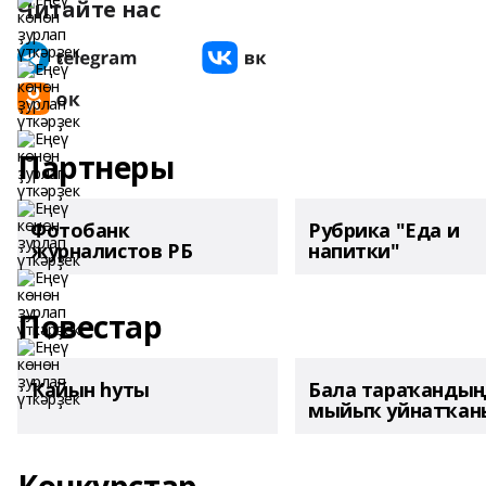
Читайте нас
Партнеры
Фотобанк
Рубрика "Еда и
журналистов РБ
напитки"
Повестар
Ҡайын һуты
Бала тараҡанды
мыйыҡ уйнатҡаны