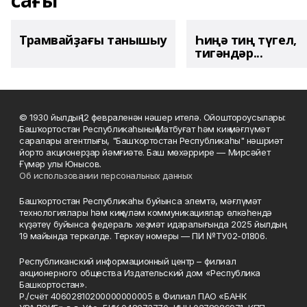
сағы
Трамвайҙағы танышыу
Һиңә тиң түгел,
тигәндәр...
© 1930 йылдың 12 февраленән нәшер ителә. Ойоштороусылары:
Башҡортостан Республикаһының Матбуғат һәм киң мәғлүмәт
саралары агентлығы, "Башҡортостан Республикаһы" нәшриәт
йорто акционерҙар йәмғиәте. Баш мөхәррире — Мирсәйет
Ғүмәр улы Юнысов.
Об использовании персональных данных
Башҡортостан Республикаһы буйынса элемтә, мәғлүмәт
технологиялары һәм киңкүләм коммуникациялар өлкәһендә
күҙәтеү буйынса федераль хеҙмәт идаралығында 2025 йылдың
19 майында теркәлде. Теркәү номеры — ПИ №ТУ02-01806.
Республиканский информационный центр – филиал
акционерного общества Издательский дом «Республика
Башкортостан».
Р./счёт 40602810200000000005 в Филиал ПАО «БАНК