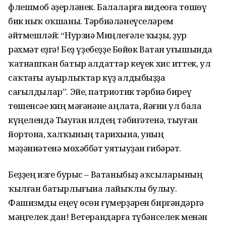
флешмоб әҙерләнек. Балаларға видеоға төшөү
бик ныҡ оҡшаны. Тәрбиәләнеүселәрем
әйтмешләй: “Нурзиә Миңлеғәле ҡыҙы, ҙур
рәхмәт һеҙгә! Беҙ үҙебеҙҙе Бөйөк Ватан һуғышында
ҡатнашҡан батыр һалдаттар кеүек хис иттек, ул
саҡтағы ауырлыҡтар күҙ алдыбыҙҙа
сағылдылар”. Эйе, патриотик тәрбиә биреү
төшенсәһе киң мәғәнәне аңлата, йәғни ул бала
күңелендә Тыуған илдең тәбиғәтенә, тыуған
йортона, халҡының тарихына, уның
мәҙәниәтенә мөхәббәт уятыуҙан ғибәрәт.
Беҙҙең изге бурыс – Ватаныбыҙ һаҡсыларының
ҡылған батырлығына лайыҡлы булыу.
Фашизмды еңеү өсөн ғүмерҙәрен биргәндәргә
мәңгелек дан! Ветерандарға түбәнселек менән