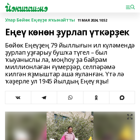
Улар Бөйөк Еңеүҙе яҡынайтты
11 МАЯ 2024, 10:52
Еңеү көнөн ҙурлап үткәрҙек
Бөйөк Еңеүҙең 79 йыллығын ил күләмендә
ҙурлап уҙғарыу бушҡа түгел – был
ҡыуаныслы ла, моңһоу ҙа байрам
миллионлаған ғүмерҙәр, селпәрәмә
килгән яҙмыштар аша яуланған. Үтә лә
ҡәҙерле ул 1945 йылдың Еңеү яҙы!