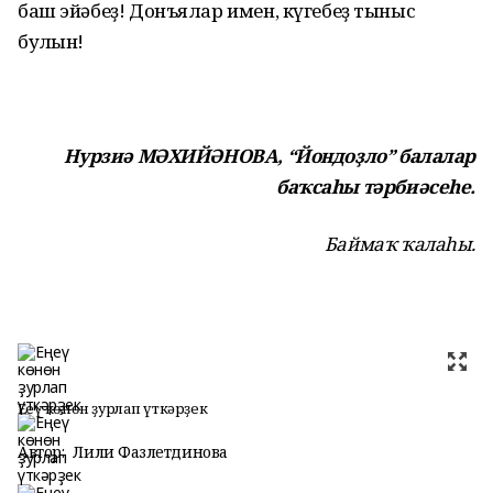
баш эйәбеҙ! Донъялар имен, күгебеҙ тыныс
булһын!
Нурзиә МӘХИЙӘНОВА, “Йондоҙло” балалар
баҡсаһы тәрбиәсеһе.
Баймаҡ ҡалаһы.
Еңеү көнөн ҙурлап үткәрҙек
Автор:
Лилиә Фазлетдинова