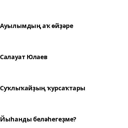
Ауылымдың аҡ өйҙәре
Салауат Юлаев
Суҡлыҡайҙың ҡурсаҡтары
Йыһанды беләһегеҙме?