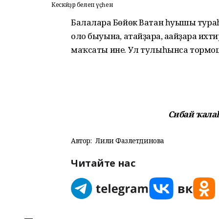
Кескәйҙәр белеп үҫһен
Балаларға Бөйөк Ватан һуғышы тура
оло быуынға, атайҙарға, ағайҙарға и
маҡсаты ине. Ул тулыһынса торм
Сибай ҡалаһ
Автор:
Лилиә Фазлетдинова
Читайте нас