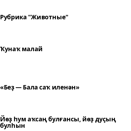
Рубрика "Животные"
Ҡунаҡ малай
«Беҙ — Бала саҡ иленән»
Йөҙ һум аҡсаң булғансы, йөҙ дуҫың
булһын