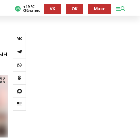
+19 °С
VK
OK
Макс
Облачно
мын