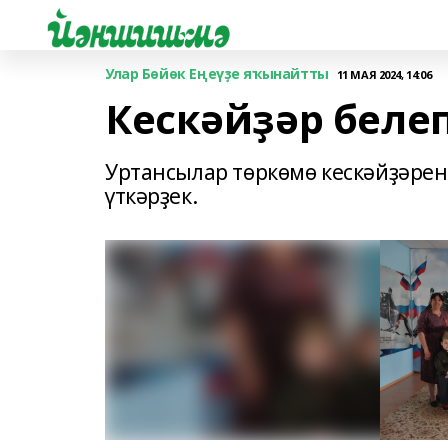
Улар Бөйөк Еңеүҙе яҡынайтты
11 МАЯ 2024, 14:06
Кескәйҙәр белеп
Уртансылар төркөмө кескәйҙәренә
үткәрҙек.