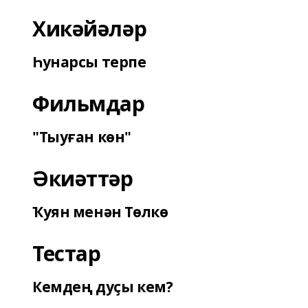
Хикәйәләр
Һунарсы терпе
Фильмдар
"Тыуған көн"
Әкиәттәр
Ҡуян менән Төлкө
Тестар
Кемдең дуҫы кем?