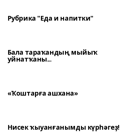
Рубрика "Еда и напитки"
Бала тараҡандың мыйыҡ
уйнатҡаны...
«Ҡоштарға ашхана»
Нисек ҡыуанғанымды күрһәгеҙ!