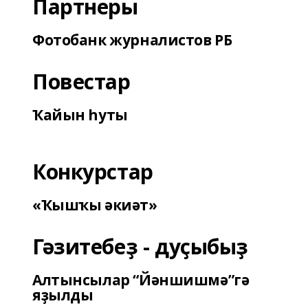
Партнеры
Фотобанк журналистов РБ
Повестар
Ҡайын һуты
Конкурстар
«Ҡышҡы әкиәт»
Гәзитебеҙ - дуҫыбыҙ
Алтынсылар “Йәншишмә”гә
яҙылды