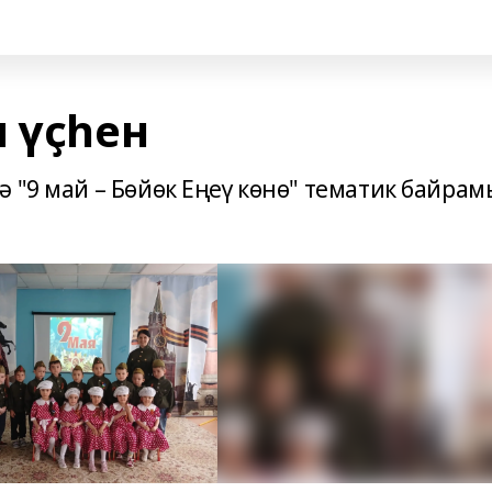
 үҫһен
 "9 май – Бөйөк Еңеү көнө" тематик байра