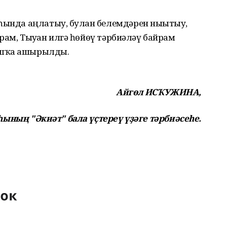
һында аңлатыу, булған белемдәрен нығытыу,
хтирам, Тыуған илгә һөйөү тәрбиәләү байрам
ошҡа ашырылды.
Айгөл ИСҠУЖИНА,
ының "Әкиәт" бала үҫтереү үҙәге тәрбиәсеһе.