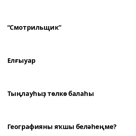
“Смотрильщик”
Елғыуар
Тыңлауһыҙ төлкө балаһы
Географияны яҡшы беләһеңме?