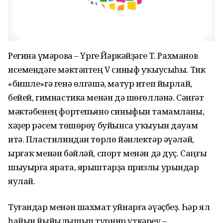
Регина Ғүмәрова – Үрге Йәркәйҙәге Т. Рахманов
исемендәге мәктәптең V синыф уҡыусыһы. Тик
«бишле»гә генә өлгәшә, матур итеп йырлай,
бейей, гимнастика менән дә шөғөлләнә. Сәнғәт
мәктәбенең фортепьяно синыфын тамамланы,
хәҙер рәсем төшөрөү буйынса уҡыуын дауам
итә. Пластилиндан төрлө йәнлектәр әүәләй,
ырғаҡ менән бәйләй, спорт менән дә дуҫ. Саңғы
шыуырға ярата, ярыштарҙа призлы урындар
яулай.
Туғандар менән шахмат уйнарға әүәҫбеҙ. Һәр ял
һайын йыйылышып турнир үткәреү –