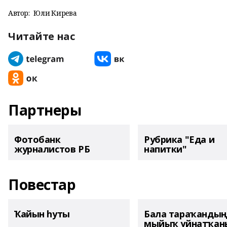
Автор:
Юлиә Кирәева
Читайте нас
Партнеры
Фотобанк
Рубрика "Еда и
журналистов РБ
напитки"
Повестар
Ҡайын һуты
Бала тараҡанды
мыйыҡ уйнатҡаны