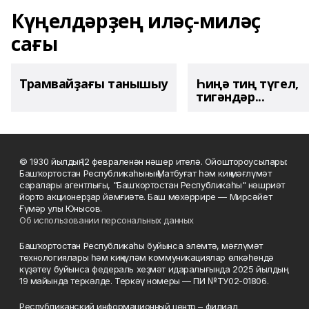
Күңелдәрҙең иләҫ-миләҫ
сағы
Трамвайҙағы танышыу
Һиңә тиң түгел,
тигәндәр...
© 1930 йылдың 12 февраленән нәшер ителә. Ойоштороусылары:
Башҡортостан Республикаһының Матбуғат һәм киң мәғлүмәт
саралары агентлығы, "Башҡортостан Республикаһы" нәшриәт
йорто акционерҙар йәмғиәте. Баш мөхәррире — Мирсәйет
Ғүмәр улы Юнысов.
Об использовании персональных данных
Башҡортостан Республикаһы буйынса элемтә, мәғлүмәт
технологиялары һәм киңкүләм коммуникациялар өлкәһендә
күҙәтеү буйынса федераль хеҙмәт идаралығында 2025 йылдың
19 майында теркәлде. Теркәү номеры — ПИ №ТУ02-01806.
Республиканский информационный центр – филиал