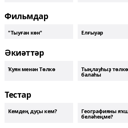
Фильмдар
"Тыуған көн"
Елғыуар
Әкиәттәр
Ҡуян менән Төлкө
Тыңлауһыҙ төлк
балаһы
Тестар
Кемдең дуҫы кем?
Географияны яҡ
беләһеңме?