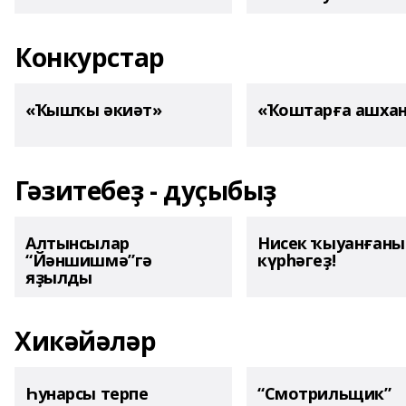
Конкурстар
«Ҡышҡы әкиәт»
«Ҡоштарға ашха
Гәзитебеҙ - дуҫыбыҙ
Алтынсылар
Нисек ҡыуанған
“Йәншишмә”гә
күрһәгеҙ!
яҙылды
Хикәйәләр
Һунарсы терпе
“Смотрильщик”