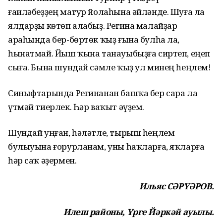
ғаиләбеҙҙең матур йолаһына әйләнде. Шуға ла
ялдарҙы көтөп алабыҙ. Регина малайҙар
араһында бер-бөртөк ҡыҙ ғына булһа ла,
һынатмай. Йыш ҡына танауыбыҙға сиртеп, еңеп
сыға. Бына шундай сәмле ҡыҙ ул минең һеңлем!
Синыфтарында Регинанан башҡа бер сара ла
үтмәй тиерлек. Һәр ваҡыт әүҙем.
Шундай уңған, һәләтле, тырыш һеңлем
булыуына ғорурланам, уны һаҡларға, яҡларға
һәр саҡ әҙермен.
Ильяс СӘРҮӘРОВ.
Илеш районы, Үрге Йәркәй ауылы.