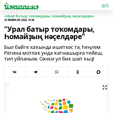
«Урал батыр тоҡомдары, Һомайҙың нәҫелдәре»
23 ФЕВРАЛЯ 2022, 13:05
"Урал батыр тоҡомдары,
Һомайҙың нәҫелдәре"
Был бәйге хаҡында ишеткәс тә, һеңлем
Регина мотлаҡ унда ҡатнашырға тейеш,
тип уйланым. Сөнки ул бик шәп ҡыҙ!