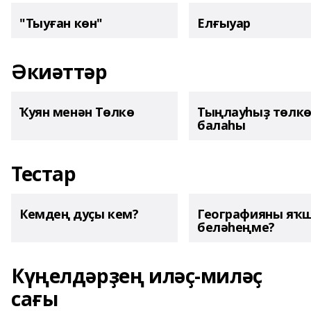
"Тыуған көн"
Елғыуар
Әкиәттәр
Ҡуян менән Төлкө
Тыңлауһыҙ төлк
балаһы
Тестар
Кемдең дуҫы кем?
Географияны яҡ
беләһеңме?
Күңелдәрҙең иләҫ-миләҫ
сағы