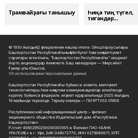
Трамвайҙағы танышыу
Һиңә тиң түгел,
тигәндәр...
© 1930 йылдың 12 февраленән нәшер ителә. Ойоштороусылары:
Башҡортостан Республикаһының Матбуғат һәм киң мәғлүмәт
саралары агентлығы, "Башҡортостан Республикаһы" нәшриәт
йорто акционерҙар йәмғиәте. Баш мөхәррире — Мирсәйет
Ғүмәр улы Юнысов.
Об использовании персональных данных
Башҡортостан Республикаһы буйынса элемтә, мәғлүмәт
технологиялары һәм киңкүләм коммуникациялар өлкәһендә
күҙәтеү буйынса федераль хеҙмәт идаралығында 2025 йылдың
19 майында теркәлде. Теркәү номеры — ПИ №ТУ02-01806.
Республиканский информационный центр – филиал
акционерного общества Издательский дом «Республика
Башкортостан».
Р./счёт 40602810200000000005 в Филиал ПАО «БАНК
УРАЛСИБ» в г. Уфе, БИК 048073770, ИНН 0278986971, КПП