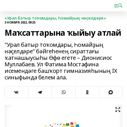
«Урал батыр тоҡомдары, Һомайҙың нәҫелдәре»
3 НОЯБРЯ 2022, 09:25
Маҡсаттарына ҡыйыу атлай
"Урал батыр тоҡомдары, Һомайҙың
нәҫелдәре" бәйгеһенең сираттағы
ҡатнашыусыһы Өфө егете – Дионисиос
Муллабаев. Ул Фатима Мостафина
исемендәге башҡорт гимназияһының IX
синыфында белем ала.