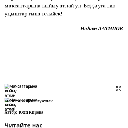
маҡсаттарына ҡыйыу атлай ул! Беҙ ҙә уға тик
уңыштар ғына теләйек!
Илһам ЛАТИПОВ
.
Маҡсаттарына ҡыйыу атлай
Автор:
Юлиә Кирәева
Читайте нас