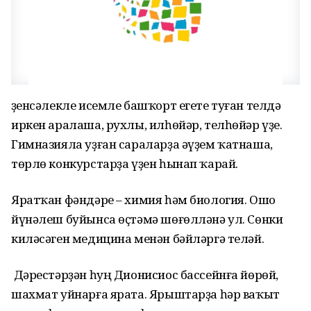
Үҙенсәлекле исемле башҡорт егете туған телдә
иркен аралаша, рухлы, илһөйәр, телһөйәр үҙе.
Гимназияла уҙған сараларҙа әүҙем ҡатнаша,
төрлө конкурстарҙа үҙен һынап ҡарай.
Яратҡан фәндәре – химия һәм биология. Ошо
йүнәлеш буйынса өҫтәмә шөғөлләнә ул. Сөнки
киләсәген медицина менән бәйләргә теләй.
Дәрестәрҙән һуң Дионисиос бассейнға йөрөй,
шахмат уйнарға ярата. Ярыштарҙа һәр ваҡыт