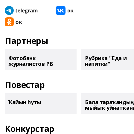
Партнеры
Фотобанк
Рубрика "Еда и
журналистов РБ
напитки"
Повестар
Ҡайын һуты
Бала тараҡанды
мыйыҡ уйнатҡаны
Конкурстар