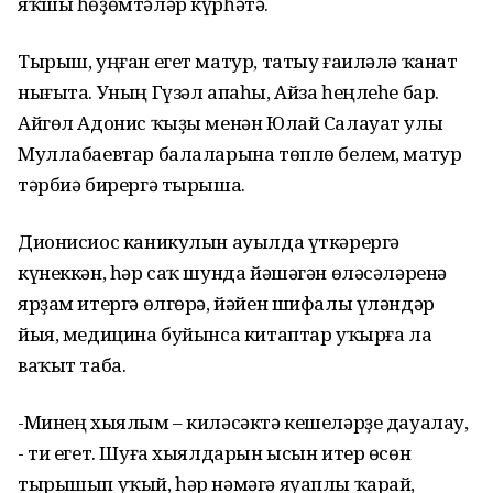
яҡшы һөҙөмтәләр күрһәтә.
Тырыш, уңған егет матур, татыу ғаиләлә ҡанат
нығыта. Уның Гүзәл апаһы, Айза һеңлеһе бар.
Айгөл Адонис ҡыҙы менән Юлай Салауат улы
Муллабаевтар балаларына төплө белем, матур
тәрбиә бирергә тырыша.
Дионисиос каникулын ауылда үткәрергә
күнеккән, һәр саҡ шунда йәшәгән өләсәләренә
ярҙам итергә өлгөрә, йәйен шифалы үләндәр
йыя, медицина буйынса китаптар уҡырға ла
ваҡыт таба.
-Минең хыялым – киләсәктә кешеләрҙе дауалау,
- ти егет. Шуға хыялдарын ысын итер өсөн
тырышып уҡый, һәр нәмәгә яуаплы ҡарай,