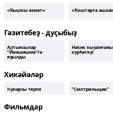
«Ҡышҡы әкиәт»
«Ҡоштарға ашха
Гәзитебеҙ - дуҫыбыҙ
Алтынсылар
Нисек ҡыуанған
“Йәншишмә”гә
күрһәгеҙ!
яҙылды
Хикәйәләр
Һунарсы терпе
“Смотрильщик”
Фильмдар