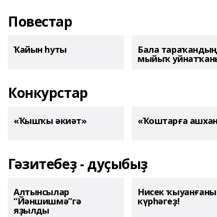
Повестар
Ҡайын һуты
Бала тараҡанды
мыйыҡ уйнатҡаны
Конкурстар
«Ҡышҡы әкиәт»
«Ҡоштарға ашха
Гәзитебеҙ - дуҫыбыҙ
Алтынсылар
Нисек ҡыуанған
“Йәншишмә”гә
күрһәгеҙ!
яҙылды