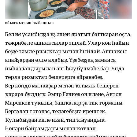
Ҡоймаҡ менән һыйланыҡ
Белем усағыбыҙҙа үҙ эшен яратып башҡарған оҫта,
тәжрибәле ашнаҡсылар эшләй. Улар көн һайын
беҙҙе тәмле ризыҡтар менән һыйлай. Ашнаҡсы
апайҙарҙан өлгө алабыҙ. Үҙебеҙҙең заманса
йыһазландырылған аш-һыу бүлмәһе бар. Унда
төрлө ризыҡтар бешерергә өйрәнәбеҙ.
Бер көндө малайҙар менән ҡоймаҡ бешереп
ҡарарға булдыҡ. Әмир Ғәниев он иләне, Антон
Маренков туҡыны, башҡалар ҙа тик торманы.
Бергәләп тотонғас, теләгебеҙгә ирештек.
Ҡулыбыҙҙан килә икән, тип ҡыуандыҡ.
Һөнәри байрамдары менән ҡотлап,
ашнаҡсыларҙы үҙебеҙ бешергән ҡоймаҡ менән