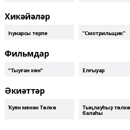
Хикәйәләр
Һунарсы терпе
“Смотрильщик”
Фильмдар
"Тыуған көн"
Елғыуар
Әкиәттәр
Ҡуян менән Төлкө
Тыңлауһыҙ төлк
балаһы