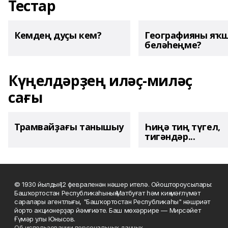
Тестар
Кемдең дуҫы кем?
Географияны яҡ
беләһеңме?
Күңелдәрҙең иләҫ-миләҫ
сағы
Трамвайҙағы танышыу
Һиңә тиң түгел,
тигәндәр...
© 1930 йылдың 12 февраленән нәшер ителә. Ойоштороусылары:
Башҡортостан Республикаһының Матбуғат һәм киң мәғлүмәт
саралары агентлығы, "Башҡортостан Республикаһы" нәшриәт
йорто акционерҙар йәмғиәте. Баш мөхәррире — Мирсәйет
Ғүмәр улы Юнысов.
Об использовании персональных данных