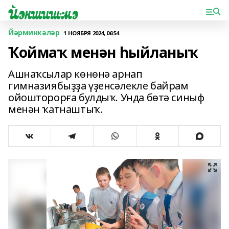
Йәрминкәләр
1 НОЯБРЯ 2024, 06:54
Ҡоймаҡ менән һыйланыҡ
Ашнаҡсылар көнөнә арнап
гимназиябыҙҙа үҙенсәлекле байрам
ойошторорға булдыҡ. Унда бөтә синыф
менән ҡатнаштыҡ.