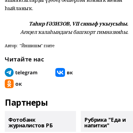
һыйланыҡ.
Таһир ҒӘЗИЗОВ, VII синыф уҡыусыһы.
Ағиҙел ҡалаһындағы башҡорт гимназияһы.
Автор:
"Йәншишмә" гәзите
Читайте нас
Партнеры
Фотобанк
Рубрика "Еда и
журналистов РБ
напитки"