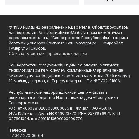
© 1930 йылдың 12 февраленән нәшер ителә. Ойоштороусылары:
Башҡортостан Республикаһының Матбуғат һәм киң мәғлүмәт
саралары агентлығы, "Башҡортостан Республикаһы" нәшриәт
йорто акционерҙар йәмғиәте. Баш мөхәррире — Мирсәйет
Ғүмәр улы Юнысов.
Об использовании персональных данных
Башҡортостан Республикаһы буйынса элемтә, мәғлүмәт
технологиялары һәм киңкүләм коммуникациялар өлкәһендә
күҙәтеү буйынса федераль хеҙмәт идаралығында 2025 йылдың
19 майында теркәлде. Теркәү номеры — ПИ №ТУ02-01806.
Республиканский информационный центр – филиал
акционерного общества Издательский дом «Республика
Башкортостан».
Р./счёт 40602810200000000005 в Филиал ПАО «БАНК
УРАЛСИБ» в г. Уфе, БИК 048073770, ИНН 0278986971, КПП
027801004, к/с 30101810600000000770.
Телефон
+7 347 273-36-64.