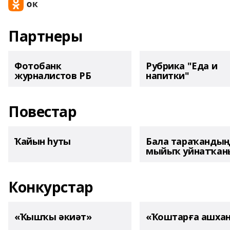
Партнеры
Фотобанк
Рубрика "Еда и
журналистов РБ
напитки"
Повестар
Ҡайын һуты
Бала тараҡанды
мыйыҡ уйнатҡаны
Конкурстар
«Ҡышҡы әкиәт»
«Ҡоштарға ашха