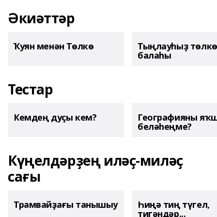
Әкиәттәр
Ҡуян менән Төлкө
Тыңлауһыҙ төлк
балаһы
Тестар
Кемдең дуҫы кем?
Географияны яҡ
беләһеңме?
Күңелдәрҙең иләҫ-миләҫ
сағы
Трамвайҙағы танышыу
Һиңә тиң түгел,
тигәндәр...