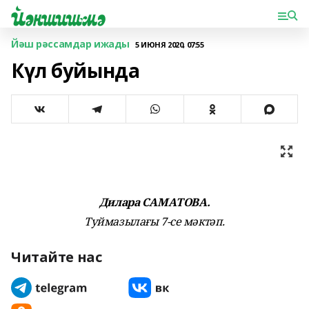
Йәш рәссамдар ижады
5 ИЮНЯ 2020, 07:55
Күл буйында
Дилара САМАТОВА.
Туймазылағы 7-се мәктәп.
Читайте нас