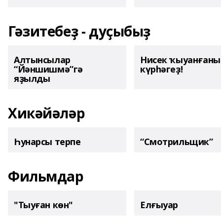
Гәзитебеҙ - дуҫыбыҙ
Алтынсылар
Нисек ҡыуанған
“Йәншишмә”гә
күрһәгеҙ!
яҙылды
Хикәйәләр
Һунарсы терпе
“Смотрильщик”
Фильмдар
"Тыуған көн"
Елғыуар