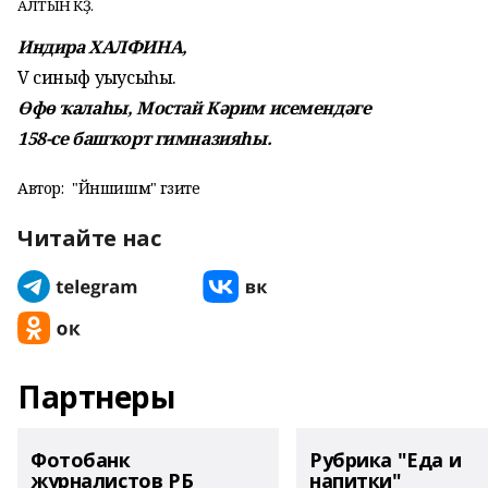
АЛТЫН КӨҘ.
Индира ХАЛФИНА,
V синыф уҡыусыһы.
Өфө ҡалаһы, Мостай Кәрим исемендәге
158-се башҡорт гимназияһы.
Автор:
"Йәншишмә" гәзите
Читайте нас
Партнеры
Фотобанк
Рубрика "Еда и
журналистов РБ
напитки"