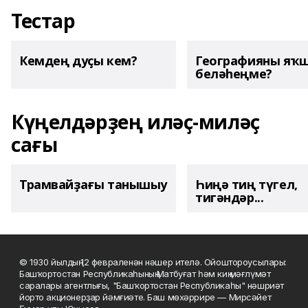
Тестар
Кемдең дуҫы кем?
Географияны яҡ
беләһеңме?
Күңелдәрҙең иләҫ-миләҫ
сағы
Трамвайҙағы танышыу
Һиңә тиң түгел,
тигәндәр...
© 1930 йылдың 12 февраленән нәшер ителә. Ойоштороусылары:
Башҡортостан Республикаһының Матбуғат һәм киң мәғлүмәт
саралары агентлығы, "Башҡортостан Республикаһы" нәшриәт
йорто акционерҙар йәмғиәте. Баш мөхәррире — Мирсәйет