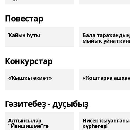
Повестар
Ҡайын һуты
Бала тараҡанды
мыйыҡ уйнатҡаны
Конкурстар
«Ҡышҡы әкиәт»
«Ҡоштарға ашха
Гәзитебеҙ - дуҫыбыҙ
Алтынсылар
Нисек ҡыуанған
“Йәншишмә”гә
күрһәгеҙ!