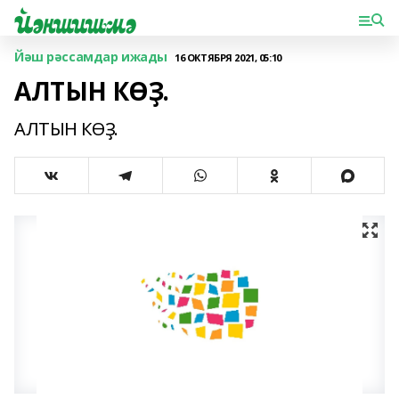
Йәш рәссамдар ижады
16 ОКТЯБРЯ 2021, 05:10
АЛТЫН КӨҘ.
АЛТЫН КӨҘ.