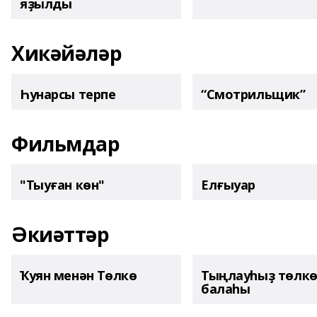
яҙылды
Хикәйәләр
Һунарсы терпе
“Смотрильщик”
Фильмдар
"Тыуған көн"
Елғыуар
Әкиәттәр
Ҡуян менән Төлкө
Тыңлауһыҙ төлк
балаһы