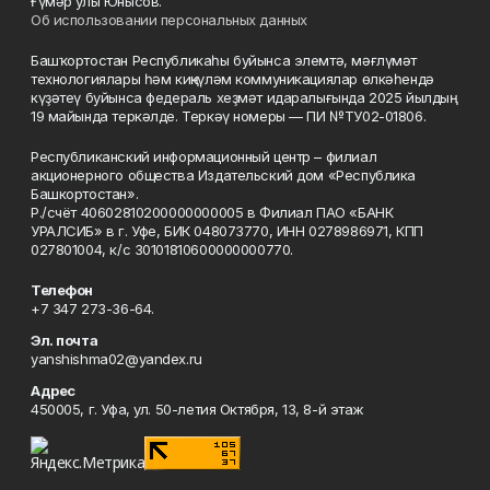
Ғүмәр улы Юнысов.
Об использовании персональных данных
Башҡортостан Республикаһы буйынса элемтә, мәғлүмәт
технологиялары һәм киңкүләм коммуникациялар өлкәһендә
күҙәтеү буйынса федераль хеҙмәт идаралығында 2025 йылдың
19 майында теркәлде. Теркәү номеры — ПИ №ТУ02-01806.
Республиканский информационный центр – филиал
акционерного общества Издательский дом «Республика
Башкортостан».
Р./счёт 40602810200000000005 в Филиал ПАО «БАНК
УРАЛСИБ» в г. Уфе, БИК 048073770, ИНН 0278986971, КПП
027801004, к/с 30101810600000000770.
Телефон
+7 347 273-36-64.
Эл. почта
yanshishma02@yandex.ru
Адрес
450005, г. Уфа, ул. 50-летия Октября, 13, 8-й этаж