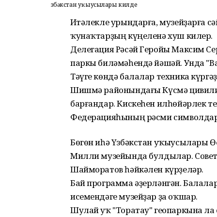
Үзбәкстан уҡыусылары килде
Иҫтәлекле урындарға, музейҙарға 
ҡунаҡтарҙың күңеленә хуш килер.
Делегация Рәсәй Геройы Максим Се
паркы биләмәһендә йәшәй. Унда "
Тәүге көндә балалар техника күрг
Шишмә районындағы Күсмә цивилиз
барғандар. Кискеһен илһөйәрлек т
Федерацияһының рәсми символдар
Бөгөн иһә Үзбәкстан уҡыусылары 
Милли музейында булдылар. Совет
Шайморатов һәйкәлен күрҙеләр.
Бай программа әҙерләнгән. Балалар
исемендәге музейҙар ҙа оҡшар.
Шулай уҡ "Торатау" геопаркына ла