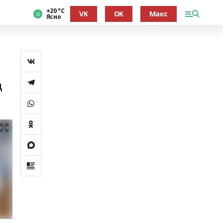
+20 °С
VK
OK
Макс
Ясно
ң