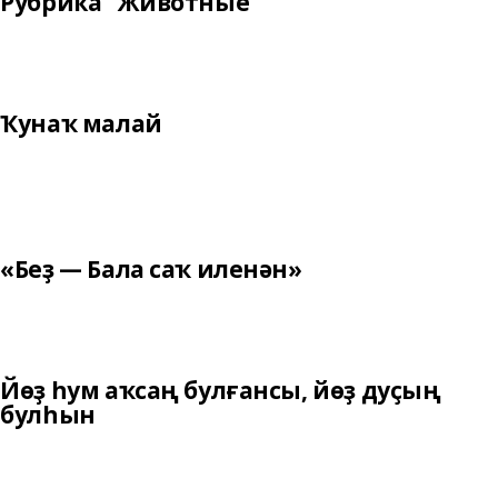
Рубрика "Животные"
Ҡунаҡ малай
«Беҙ — Бала саҡ иленән»
Йөҙ һум аҡсаң булғансы, йөҙ дуҫың
булһын