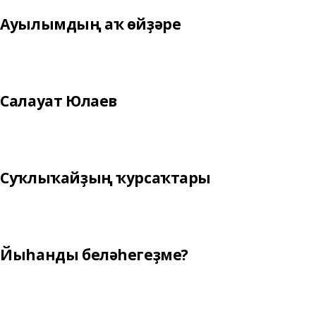
Ауылымдың аҡ өйҙәре
Салауат Юлаев
Суҡлыҡайҙың ҡурсаҡтары
Йыһанды беләһегеҙме?