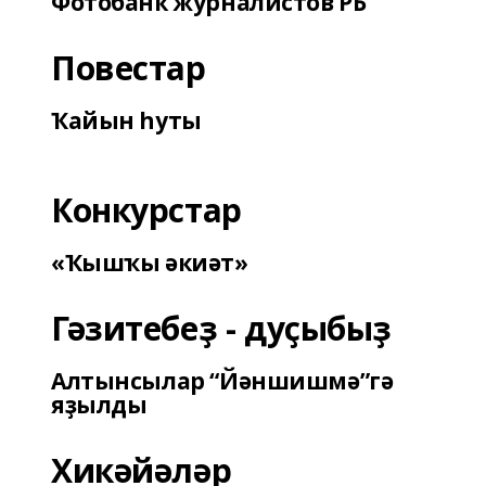
Фотобанк журналистов РБ
Повестар
Ҡайын һуты
Конкурстар
«Ҡышҡы әкиәт»
Гәзитебеҙ - дуҫыбыҙ
Алтынсылар “Йәншишмә”гә
яҙылды
Хикәйәләр