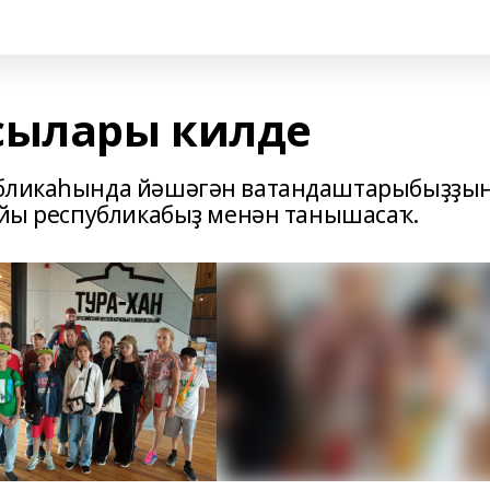
сылары килде
публикаһында йәшәгән ватандаштарыбыҙҙы
буйы республикабыҙ менән танышасаҡ.