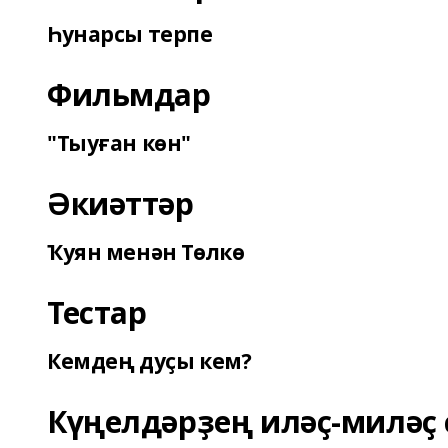
Һунарсы терпе
Фильмдар
"Тыуған көн"
Әкиәттәр
Ҡуян менән Төлкө
Тестар
Кемдең дуҫы кем?
Күңелдәрҙең иләҫ-миләҫ 