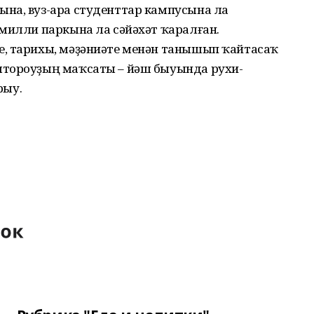
на, вуз-ара студенттар кампусына ла
 милли паркына ла сәйәхәт ҡаралған.
, тарихы, мәҙәниәте менән танышып ҡайтасаҡ
штороуҙың маҡсаты – йәш быуында рухи-
рыу.