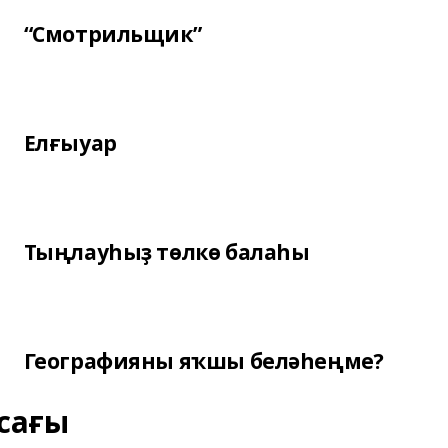
“Смотрильщик”
Елғыуар
Тыңлауһыҙ төлкө балаһы
Географияны яҡшы беләһеңме?
сағы