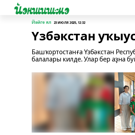
Йәйге ял
23 ИЮЛЯ 2025, 12:32
Үзбәкстан уҡыу
Башҡортостанға Үзбәкстан Рес
балалары килде. Улар бер аҙна 