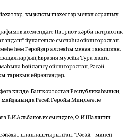
сәйәхәттәр, ҡыҙыҡлы шәхестәр менән осрашыу
рафимов исемендәге Патриот хәрби-патриотик
Ватандаш" йүнәлешле сменаһы ойошторолған.
әҙмәһе һәм Геройҙар аллеяһы менән танышҡан.
ацияларҙың Евразия музейы Тура-ханға
емаһына һөйләшеү ойошторолған, Рәсәй
ы тарихын өйрәнгәндәр.
Өфөгә килде. Башҡортостан Республикаһының
 майҙанында Рәсәй Геройы Миңлеғәле
ға В.И.Альбанов исемендәге, Ф.И.Шаляпин
 сәйәхәт планлаштырылған. "Рәсәй – минең