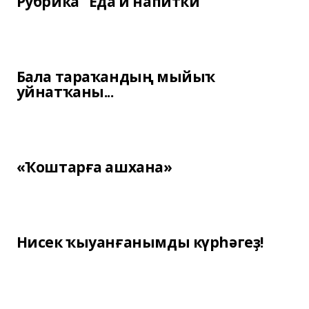
Рубрика "Еда и напитки"
Бала тараҡандың мыйыҡ
уйнатҡаны...
«Ҡоштарға ашхана»
Нисек ҡыуанғанымды күрһәгеҙ!