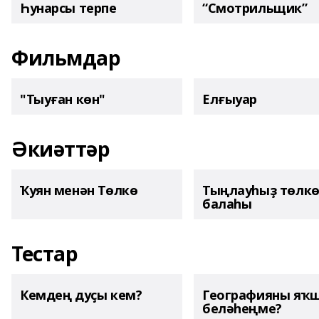
Һунарсы терпе
“Смотрильщик”
Фильмдар
"Тыуған көн"
Елғыуар
Әкиәттәр
Ҡуян менән Төлкө
Тыңлауһыҙ төлк
балаһы
Тестар
Кемдең дуҫы кем?
Географияны яҡ
беләһеңме?