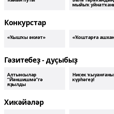
мыйыҡ уйнатҡаны
Конкурстар
«Ҡышҡы әкиәт»
«Ҡоштарға ашха
Гәзитебеҙ - дуҫыбыҙ
Алтынсылар
Нисек ҡыуанған
“Йәншишмә”гә
күрһәгеҙ!
яҙылды
Хикәйәләр