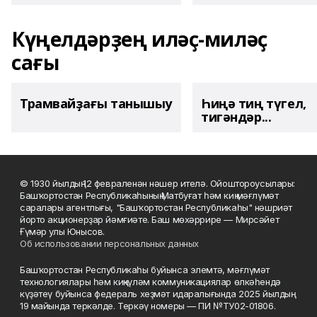
Күңелдәрҙең иләҫ-миләҫ
сағы
Трамвайҙағы танышыу
Һиңә тиң түгел,
тигәндәр...
© 1930 йылдың 12 февраленән нәшер ителә. Ойоштороусылары:
Башҡортостан Республикаһының Матбуғат һәм киң мәғлүмәт
саралары агентлығы, "Башҡортостан Республикаһы" нәшриәт
йорто акционерҙар йәмғиәте. Баш мөхәррире — Мирсәйет
Ғүмәр улы Юнысов.
Об использовании персональных данных
Башҡортостан Республикаһы буйынса элемтә, мәғлүмәт
технологиялары һәм киңкүләм коммуникациялар өлкәһендә
күҙәтеү буйынса федераль хеҙмәт идаралығында 2025 йылдың
19 майында теркәлде. Теркәү номеры — ПИ №ТУ02-01806.