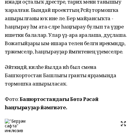
ижади оҫталыҡ дәрестәре, тарих менән танышыу
ҡаралған. Бындай проекттың Рәсәйҙә тормошҡа
ашырылғаны юҡ ине әле. Бер майҙансыҡта -
һаңғырау һәм ата-әсәләре һаңғырау булып та үҙҙәре
ишеткән балалар. Улар үҙ-ара аралаша, дуҫлаша.
Вожатыйҙары ым-ишара телен белгән ирекмәндәр,
тәржемәселәр, һаңғырауҙар йәмғиәтенең әүҙемселәре.
Әйткәндәй, киләһе йылда иһә был смена
Башҡортостан Башлығы гранты ярҙамында
тормошҡа ашырыласаҡ.
Фото:
Башҡортостандағы Бөтә Рәсәй
һаңғырауҙар йәмғиәте.