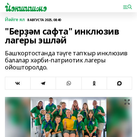
Йәйге ял
8 АВГУСТА 2025, 08:40
"Берҙәм сафта" инклюзив
лагеры эшләй
Башҡортостанда тәүге тапҡыр инклюзив
балалар хәрби-патриотик лагеры
ойошторолдо.