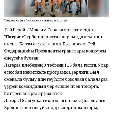
"Берҙәм сафта" инклюзив лагеры эшләй
Рәсәй Геройы Максим Серафимов исемендәге
"Патриот" хәрби-патриотик паркында асылған
смена "Берҙәм сафта" атала. Был проект Рәсәй
Федерацияһы Президенты гранттары конкурсы
еңеүсеһе булған.
Лагерға илебеҙҙең 9 төбәгенән 113 бала килгән. Улар
өсөн бай йөкмәткеле программа әҙерләнгән. Был
сменала булыу ишетеү һәләте боҙолған балаларға
үҙҙәрен команданың бер өлөшө итеп тойорға,
һәләттәрен асырға ярҙам итәсәк.
Лагерь 18 авгусҡа тиклем, йәғни ике аҙна эшләйәсәк.
Хәрби-патриотик уйындар, спорт ярыштары,