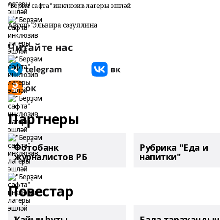
"Берҙәм сафта" инклюзив лагеры эшләй
Автор:
Эльвира Әсәҙуллина
Читайте нас
Партнеры
Фотобанк
Рубрика "Еда и
журналистов РБ
напитки"
Повестар
Ҡайын һуты
Бала тараҡанды