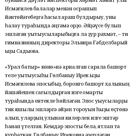
Исмәғилев балалар менән осрашып
йәнтөйәгебеҙгә һаҡсыл ҡараш булдырыу, уны
һаҡлау тураһында әңгәмә ҡорҙо. Әйҙәүсе булып
эшләгән уҡытыусыларыбыҙға ла ҙур рәхмәт, – ти
гимназияның директоры Эльвира Ғәбделбарый
ҡыҙы Садыҡова.
«Урал батыр» көнө»нә арналған сарала башҡорт
теле уҡытыусыһы Гөлбаныу Ирек ҡыҙы
Исмәғилева эпосыбыҙ, боронғо башҡорт халҡының
йәшәйешен сағылдырған изге ҡомартҡы
тураһында ентекле һөйләгән. Эпос уҡыусыларҙы
тик яҡшылыҡ эшләргә әйҙәп тороуын һыҙыҡ өҫтөнә
алып, уларҙың ҡулынан килерлек изге эштәр
һанап үтелгән. Кемдәр эпосты белә, ятлап та
күрһәткән. Гөлбаныу Ирековна әҙерләгән