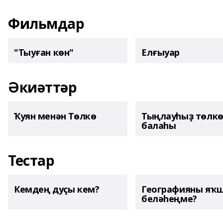
Фильмдар
"Тыуған көн"
Елғыуар
Әкиәттәр
Ҡуян менән Төлкө
Тыңлауһыҙ төлк
балаһы
Тестар
Кемдең дуҫы кем?
Географияны яҡ
беләһеңме?