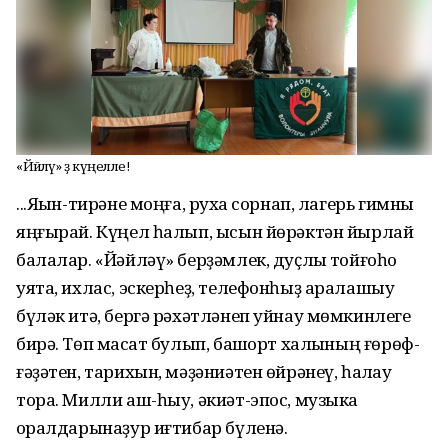
«Йәйләү» ҙә күңелле!
...Яҡын-тирәне моңға, рухҡа сорнап, лагерь гимны
яңғырай. Күңел һалып, ысын йөрәктән йырлай
балалар. «Йәйләү» берҙәмлек, дуҫлыҡ тойғоһо
уята, ихлас, эскерһеҙ, телефонһыҙ аралашыу
бүләк итә, бергә рәхәтләнеп уйнау мөмкинлеге
бирә. Төп маҡсат булып, башҡорт халҡының ғөрөф-
ғәҙәтен, тарихын, мәҙәниәтен өйрәнеү, һаҡлау
тора. Милли аш-һыу, әкиәт-эпос, музыка
ҡоралдарынаҙур иғтибар бүленә.