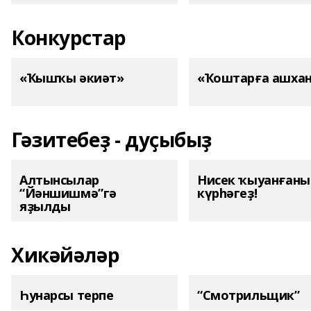
Конкурстар
«Ҡышҡы әкиәт»
«Ҡоштарға ашха
Гәзитебеҙ - дуҫыбыҙ
Алтынсылар
Нисек ҡыуанған
“Йәншишмә”гә
күрһәгеҙ!
яҙылды
Хикәйәләр
Һунарсы терпе
“Смотрильщик”