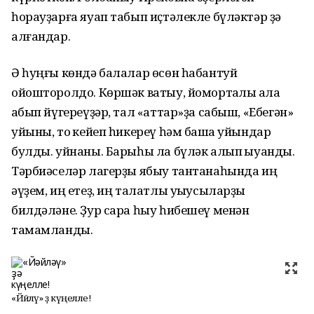
һорауҙарға яуап табып иҫтәлекле бүләктәр ҙә
алғандар.
Ә һуңғы көндә балалар өсөн һабантуй
ойошторолдо. Көршәк ватыу, йомортҡалы ҡалаҡ
ҡабып йүгереүҙәр, тал «аттар»ҙа сабыш, «Ебегән»
уйыны, тоҡ кейеп һикереү һәм башҡа уйындар
булды. уйнаны. Барыһы ла бүләк алып ҡыуанды.
Тәрбиәселәр лагерҙы ябыу тантанаһында иң
әүҙем, иң етеҙ, иң талатлы уҡыусыларҙы
билдәләне. Ҙур сара һыу һибешеү менән
тамамланды.
«Йәйләү» ҙә күңелле!