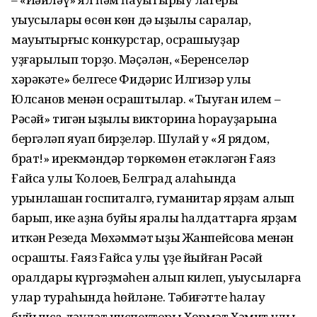
уҡыусылары өсөн көн дә ҡыҙыҡлы саралар,
мауыҡтырғыс конкурстар, осрашыуҙар
уҙғарылып торҙо. Мәҫәлән, «Беренселәр
хәрәкәте» белгесе Фидәрис Илгизәр улы
Юлсанов менән осраштылар. «Тыуған илем –
Рәсәй» тигән ҡыҙыҡлы викторина һорауҙарына
бергәләп яуап бирҙеләр. Шулай уҡ «Я рядом,
брат!» ирекмәндәр төркөмөн етәкләгән Ғаяз
Ғайса улы Ҡолоев, Белград ҡалаһында
урынлашҡан госпиталгә, гуманитар ярҙам алып
барып, ике аҙна буйы яралы һалдаттарға ярҙам
иткән Резеда Мөхәммәт ҡыҙы Жанпейсова менән
осраштыҡ. Ғаяз Ғайса улы үҙе йыйған Рәсәй
ҡоралдары күргәҙмәһен алып килеп, уҡыусыларға
улар тураһында һөйләне. Тәбиғәтте һаҡлау
буйынса дәүләт инспекторы Хөрмәт Хәмит улы