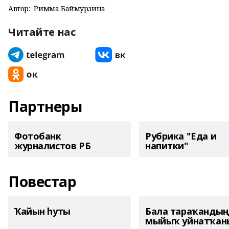
Автор:
Римма Баймурзина
Читайте нас
Партнеры
Фотобанк
Рубрика "Еда и
журналистов РБ
напитки"
Повестар
Ҡайын һуты
Бала тараҡанды
мыйыҡ уйнатҡаны