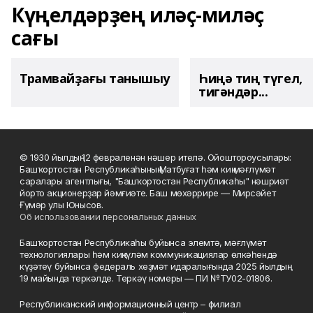
Күңелдәрҙең иләҫ-миләҫ
сағы
Трамвайҙағы танышыу
Һиңә тиң түгел,
тигәндәр...
© 1930 йылдың 12 февраленән нәшер ителә. Ойоштороусылары:
Башҡортостан Республикаһының Матбуғат һәм киң мәғлүмәт
саралары агентлығы, "Башҡортостан Республикаһы" нәшриәт
йорто акционерҙар йәмғиәте. Баш мөхәррире — Мирсәйет
Ғүмәр улы Юнысов.
Об использовании персональных данных
Башҡортостан Республикаһы буйынса элемтә, мәғлүмәт
технологиялары һәм киңкүләм коммуникациялар өлкәһендә
күҙәтеү буйынса федераль хеҙмәт идаралығында 2025 йылдың
19 майында теркәлде. Теркәү номеры — ПИ №ТУ02-01806.
Республиканский информационный центр – филиал