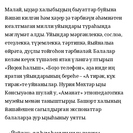
Малай, ҡыҙҙар халҡыбыҙҙың быуаттар буйына
йәшәп килгән һәм хәҙер ҙә тәрбиәүи әһәмиәтен
юғалтмаған милли уйындары тураһында
мәғлүмәт алды. Уйындар мәргәнлеккә, сослоҡҡа,
етеҙлеккә, түҙемлеккә, тәртипкә, йыйнаҡлыҡҡа
өйрәтә, дуҫлыҡ тойғоһон тәрбиәләй. Балалар
келәм кеүек түшәлеп ятҡан үләнгә ултырып
«Йөҙөк һалыш», «Боҙоҡ телефон», аҙаҡ инде иң
яратҡан уйындарының береһе – «Аҡ тирәк, күк
тирәк»те уйнанылар. Нурия Мөхтәр ҡыҙы
Көнсыуаҡова шулай уҡ, «Аманат» этнопедагогика
музейы менән таныштырҙы. Башҡорт халҡының
йәшәйешен сағылдырған экспонаттар
балаларҙа ҙур ҡыҙыҡһыныу уятты.
– «Йәйләү» ял һәм һауыҡтырыу лагеры