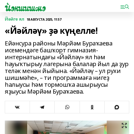
Йәйге ял
18 АВГУСТА 2025, 11:57
«Йәйләү» ҙә күңелле!
Ейәнсура районы Мәрйәм Бураҡаева
исемендәге башҡорт гимназия-
интернатындағы «Йәйләү» ял һәм
һауыҡтырыу лагерына балалар йыл да ҙур
теләк менән йыйына. «Йәйләү – ул рухи
шишмәһе», – ти программаға нигеҙ
һалыусы һәм тормошҡа ашырыусы
яҙыусы Мәрйәм Бураҡаева.