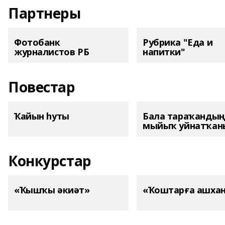
Партнеры
Фотобанк
Рубрика "Еда и
журналистов РБ
напитки"
Повестар
Ҡайын һуты
Бала тараҡанды
мыйыҡ уйнатҡаны
Конкурстар
«Ҡышҡы әкиәт»
«Ҡоштарға ашха