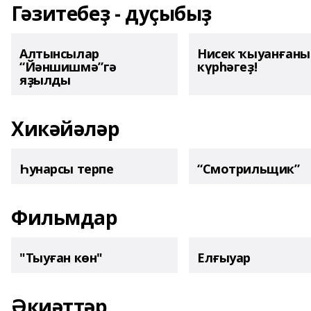
Гәзитебеҙ - дуҫыбыҙ
Алтынсылар
Нисек ҡыуанған
“Йәншишмә”гә
күрһәгеҙ!
яҙылды
Хикәйәләр
Һунарсы терпе
“Смотрильщик”
Фильмдар
"Тыуған көн"
Елғыуар
Әкиәттәр