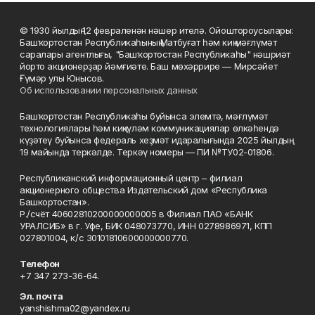
© 1930 йылдың 12 февраленән нәшер ителә. Ойоштороусылары:
Башҡортостан Республикаһының Матбуғат һәм киң мәғлүмәт
саралары агентлығы, "Башҡортостан Республикаһы" нәшриәт
йорто акционерҙар йәмғиәте. Баш мөхәррире — Мирсәйет
Ғүмәр улы Юнысов.
Об использовании персональных данных
Башҡортостан Республикаһы буйынса элемтә, мәғлүмәт
технологиялары һәм киңкүләм коммуникациялар өлкәһендә
күҙәтеү буйынса федераль хеҙмәт идаралығында 2025 йылдың
19 майында теркәлде. Теркәү номеры — ПИ №ТУ02-01806.
Республиканский информационный центр – филиал
акционерного общества Издательский дом «Республика
Башкортостан».
Р./счёт 40602810200000000005 в Филиал ПАО «БАНК
УРАЛСИБ» в г. Уфе, БИК 048073770, ИНН 0278986971, КПП
027801004, к/с 30101810600000000770.
Телефон
+7 347 273-36-64.
Эл. почта
yanshishma02@yandex.ru