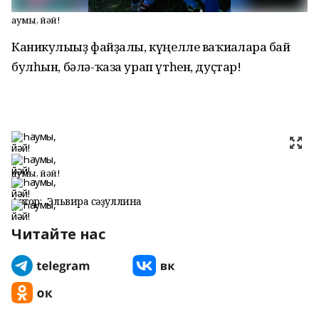
Һаумы, йәй!
Каникулығыҙ файҙалы, күңелле ваҡиғаларға бай
булһын, бәлә-ҡаза урап үтһен, дуҫтар!
Һаумы, йәй!
Автор:
Эльвира Әсәҙуллина
Читайте нас