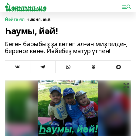
Йәйге ял
1 ИЮНЯ , 06:45
Һаумы, йәй!
Бөгөн барыбыҙ ҙа көтөп алған миҙгелдең
беренсе көнө. Йәйебеҙ матур үтһен!