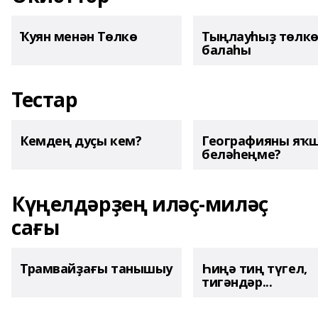
Ҡуян менән Төлкө
Тыңлауһыҙ төлк
балаһы
Тестар
Кемдең дуҫы кем?
Географияны яҡ
беләһеңме?
Күңелдәрҙең иләҫ-миләҫ
сағы
Трамвайҙағы танышыу
Һиңә тиң түгел,
тигәндәр...