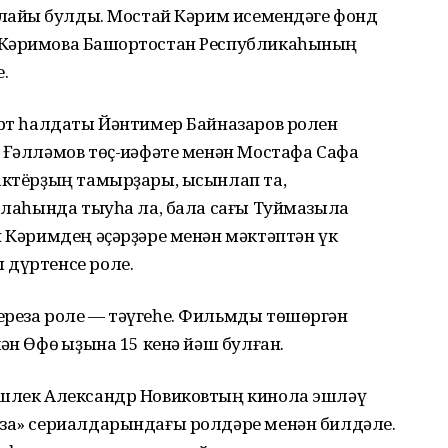
 лайыҡ булды. Мостай Кәрим исемендәге фонд
 Кәримова Башҡортостан Республикаһының
.
орт һалдаты Йәнтимер Байназаров ролен
 Ғәлләмов төҫ-ҡиәфәте менән Мостафа Сафа
 актёрҙың тамырҙары, ысынлап та,
ҡалаһында тыуһа ла, бала сағы Туймазыла
й Кәримдең әҫәрҙәре менән мәктәптән үк
 дүртенсе роле.
ереза роле — тәүгеһе. Фильмды төшөргән
ән Өфө ҡыҙына 15 кенә йәш булған.
әшлек Александр Новиковтың кинола эшләү
иза» сериалдарындағы ролдәре менән билдәле.