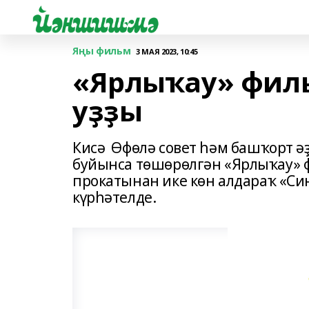
Яңы фильм
3 МАЯ 2023, 10:45
«Ярлыҡау» фил
уҙҙы
Кисә Өфөлә совет һәм башҡорт ә
буйынса төшөрөлгән «Ярлыҡау» 
прокатынан ике көн алдараҡ «Си
күрһәтелде.