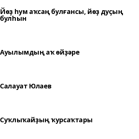
Йөҙ һум аҡсаң булғансы, йөҙ дуҫың
булһын
Ауылымдың аҡ өйҙәре
Салауат Юлаев
Суҡлыҡайҙың ҡурсаҡтары