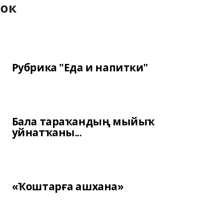
Рубрика "Еда и напитки"
Бала тараҡандың мыйыҡ
уйнатҡаны...
«Ҡоштарға ашхана»