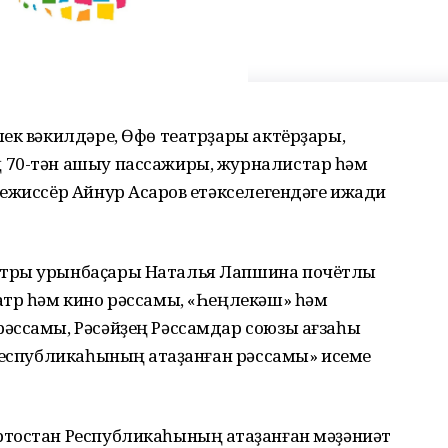
ек вәкилдәре, Өфө театрҙары актёрҙары,
 70-тән ашыу пассажиры, журналистар һәм
ежиссёр Айнур Асҡаров етәкселегендәге ижади
стры урынбаҫары Наталья Лапшина почётлы
атр һәм кино рәссамы, «Һеңлекәш» һәм
әссамы, Рәсәйҙең Рәссамдар союзы ағзаһы
Республикаһының атҡаҙанған рәссамы» исеме
тостан Республикаһының атҡаҙанған мәҙәниәт