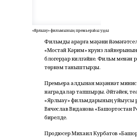
«Ярлыҡау» фильмының премьераһы уҙҙы
Фильмды ҡарарға мәҙәни йәмәғәтсел
«Мостай Кәрим» круиз лайнерының
блогерҙар килгәйне. Фильм менән р
төркөм таныштырҙы.
Премьера алдынан мәҙәниәт мини
наградалар тапшырҙы. Әйтәйек, те
«Ярлыҡау» фильмдарының ҡуйыусы р
Вячеслав Видановҡа «Башҡортостан 
бирелде.
Продюсер Михаил Курбатов «Башҡор