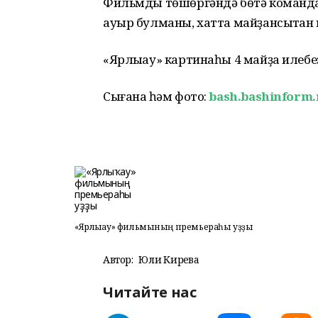
Фильмды төшөргәндә бөтә команда 
ауыр булманы, хатта майҙансыҡтан 
«Ярлыҡау» картинаһы 4 майҙа илебеҙ
Сығанаҡ һәм фото:
bash.bashinform.
«Ярлыҡау» фильмының премьераһы уҙҙы
Автор:
Юлиә Кирәева
Читайте нас