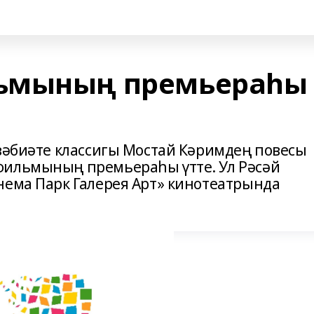
ьмының премьераһы
ҙәбиәте классигы Мостай Кәримдең повесы
фильмының премьераһы үтте. Ул Рәсәй
нема Парк Галерея Арт» кинотеатрында