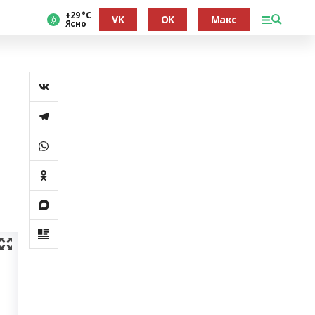
+29 °С
VK
OK
Макс
Ясно