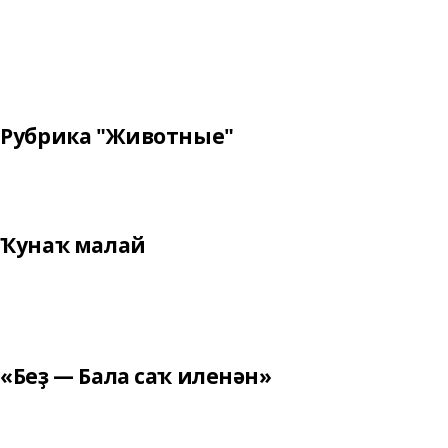
Рубрика "Животные"
Ҡунаҡ малай
«Беҙ — Бала саҡ иленән»