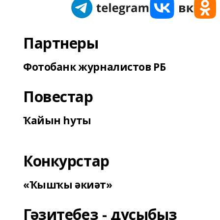
Партнеры
Фотобанк журналистов РБ
Повестар
Ҡайын һуты
Конкурстар
«Ҡышҡы әкиәт»
Гәзитебеҙ - дуҫыбыҙ