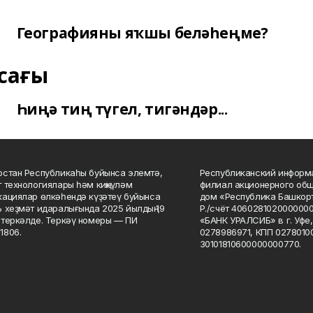
Географияны яҡшы беләһеңме?
сағы
Һиңә тиң түгел, тигәндәр...
стан Республикаһы буйынса элемтә,
Республиканский информа
 технологиялары һәм киңкүләм
филиал акционерного об
ациялар өлкәһендә күҙәтеү буйынса
дом «Республика Башкорт
 хеҙмәт идаралығында 2025 йылдың 19
Р./счёт 406028102000000
теркәлде. Теркәү номеры — ПИ
«БАНК УРАЛСИБ» в г. Уфе
1806.
0278986971, КПП 02780100
30101810600000000770.