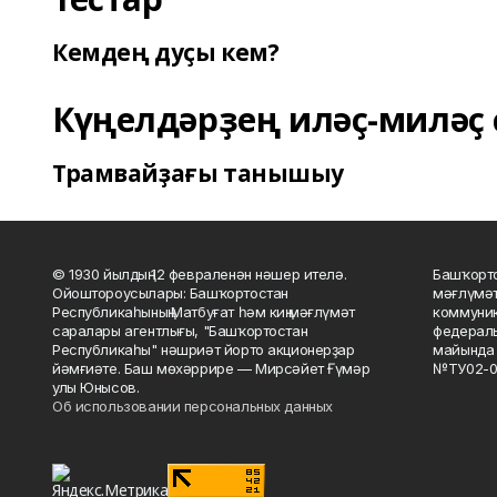
Кемдең дуҫы кем?
Күңелдәрҙең иләҫ-миләҫ 
Трамвайҙағы танышыу
© 1930 йылдың 12 февраленән нәшер ителә.
Башҡорто
Ойоштороусылары: Башҡортостан
мәғлүмәт
Республикаһының Матбуғат һәм киң мәғлүмәт
коммуник
саралары агентлығы, "Башҡортостан
федераль
Республикаһы" нәшриәт йорто акционерҙар
майында 
йәмғиәте. Баш мөхәррире — Мирсәйет Ғүмәр
№ТУ02-0
улы Юнысов.
Об использовании персональных данных