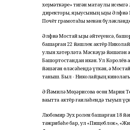
хеҙмәткәре» тигән маҡтаулы исемгә
директоры, яҙыусының ҡыҙы Әлфиә
Почёт грамотаһы менән бүләкләнде
Әлфиә Мостай ҡыҙы әйтеүенсә, башҡ
башҡарған 22 йәшлек актёр Николай
улын хәтерләтә. Мәскәүҙә йәшәгән
Башҡортостандан икән. Ул Королёв 
йәшәгән өләсәһендә үткән, ә Моста
таныш. Был - Николайҙың кинолағы
Ә Йәмилә Мөҙәрисова өсөн Мария Т
ваҡытта актёр ғаиләһендә тыуып үҫк
Любомир Зух ролен башҡарған 18 й
тәжрибәһе бар, ул «Пищеблок», «Ж