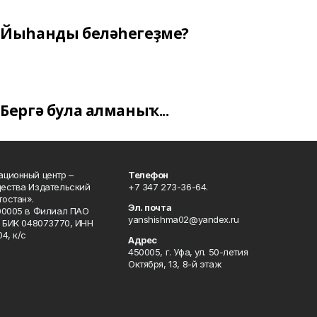
Йыһанды беләһегеҙме?
Бергә була алманыҡ...
ционный центр –
Телефон
щества Издательский
+7 347 273-36-64.
остан».
Эл. почта
00005 в Филиал ПАО
yanshishma02@yandex.ru
, БИК 048073770, ИНН
4, к/с
Адрес
450005, г. Уфа, ул. 50-летия
Октября, 13, 8-й этаж