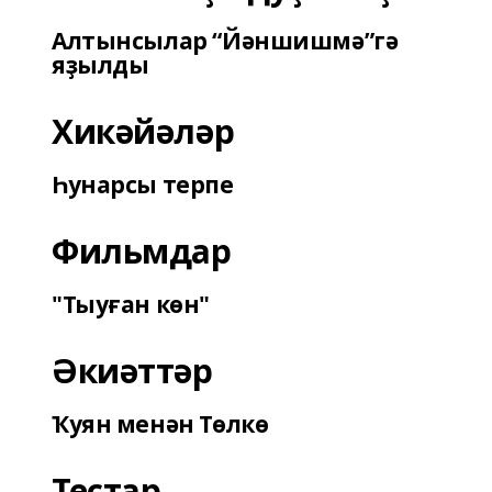
Алтынсылар “Йәншишмә”гә
яҙылды
Хикәйәләр
Һунарсы терпе
Фильмдар
"Тыуған көн"
Әкиәттәр
Ҡуян менән Төлкө
Тестар