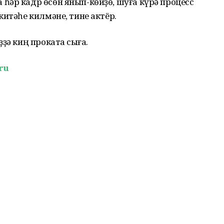
һәр кадр өсөн янып-көйҙө, шуға күрә процесс
китәһе килмәне, тине актёр.
ҙә киң прокатҡа сыға.
ru