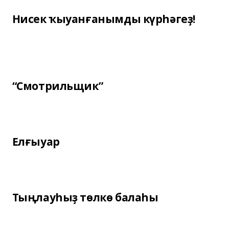
Нисек ҡыуанғанымды күрһәгеҙ!
“Смотрильщик”
Елғыуар
Тыңлауһыҙ төлкө балаһы