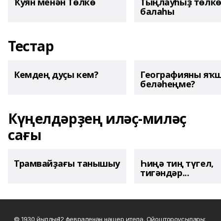
Ҡуян менән Төлкө
Тыңлауһыҙ төлк
балаһы
Тестар
Кемдең дуҫы кем?
Географияны яҡ
беләһеңме?
Күңелдәрҙең иләҫ-миләҫ
сағы
Трамвайҙағы танышыу
Һиңә тиң түгел,
тигәндәр...
© 1930 йылдың 12 февраленән нәшер ителә. Ойоштороусылары: