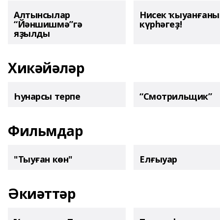
Алтынсылар
Нисек ҡыуанған
“Йәншишмә”гә
күрһәгеҙ!
яҙылды
Хикәйәләр
Һунарсы терпе
“Смотрильщик”
Фильмдар
"Тыуған көн"
Елғыуар
Әкиәттәр