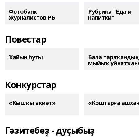
Фотобанк
Рубрика "Еда и
журналистов РБ
напитки"
Повестар
Ҡайын һуты
Бала тараҡанды
мыйыҡ уйнатҡаны
Конкурстар
«Ҡышҡы әкиәт»
«Ҡоштарға ашха
Гәзитебеҙ - дуҫыбыҙ