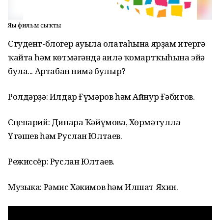
Яңы фильм сыҡты
Студент-блогер ауылға олатаһына ярҙам итергә
ҡайта һәм көтмәгәндә ғаилә ҡомартҡыһына эйә
була... Артабан нимә булыр?
Ролдәрҙә: Илдар Ғүмәров һәм Айнур Ғәбитов.
Сценарий: Динара Ҡәйүмова, Хөрмәтулла
Үтәшев һәм Руслан Юлтаев.
Режиссёр: Руслан Юлтаев.
Музыка: Рәмис Хәкимов һәм Илшат Яхин.