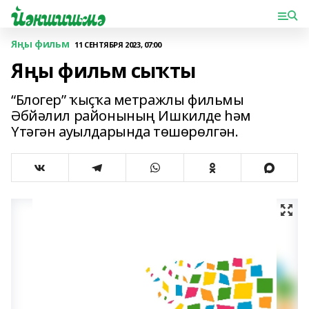
Яңы фильм
11 СЕНТЯБРЯ 2023, 07:00
Яңы фильм сыҡты
“Блогер” ҡыҫҡа метражлы фильмы
Әбйәлил районының Ишкилде һәм
Үтәгән ауылдарында төшөрөлгән.