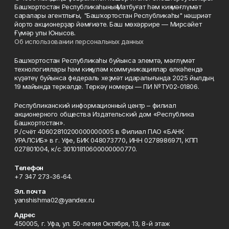
Башҡортостан Республикаһының Матбуғат һәм киң мәғлүмәт
саралары агентлығы, "Башҡортостан Республикаһы" нәшриәт
йорто акционерҙар йәмғиәте. Баш мөхәррире — Мирсәйет
Ғүмәр улы Юнысов.
Об использовании персональных данных
Башҡортостан Республикаһы буйынса элемтә, мәғлүмәт
технологиялары һәм киңкүләм коммуникациялар өлкәһендә
күҙәтеү буйынса федераль хеҙмәт идаралығында 2025 йылдың
19 майында теркәлде. Теркәү номеры — ПИ №ТУ02-01806.
Республиканский информационный центр – филиал
акционерного общества Издательский дом «Республика
Башкортостан».
Р./счёт 40602810200000000005 в Филиал ПАО «БАНК
УРАЛСИБ» в г. Уфе, БИК 048073770, ИНН 0278986971, КПП
027801004, к/с 30101810600000000770.
Телефон
+7 347 273-36-64.
Эл. почта
yanshishma02@yandex.ru
Адрес
450005, г. Уфа, ул. 50-летия Октября, 13, 8-й этаж