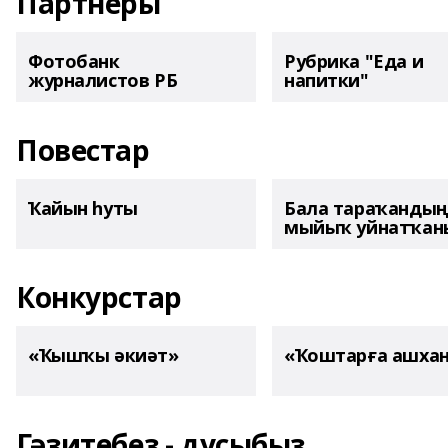
Партнеры
Фотобанк
Рубрика "Еда и
журналистов РБ
напитки"
Повестар
Ҡайын һуты
Бала тараҡанды
мыйыҡ уйнатҡаны
Конкурстар
«Ҡышҡы әкиәт»
«Ҡоштарға ашха
Гәзитебеҙ - дуҫыбыҙ