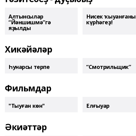
Алтынсылар
Нисек ҡыуанған
“Йәншишмә”гә
күрһәгеҙ!
яҙылды
Хикәйәләр
Һунарсы терпе
“Смотрильщик”
Фильмдар
"Тыуған көн"
Елғыуар
Әкиәттәр