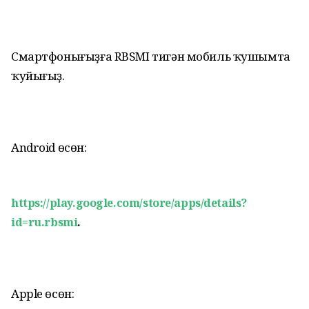
Смартфонығыҙға RBSMI тигән мобиль ҡушымта
ҡуйығыҙ.
Android өсөн:
https://play.google.com/store/apps/details?
id=ru.rbsmi
.
Apple өсөн: