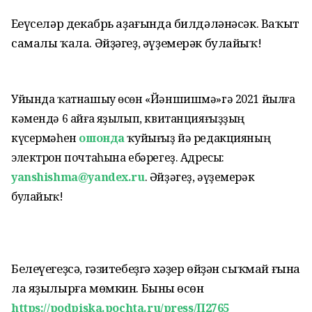
Еңеүселәр декабрь аҙа­ғында билдәләнәсәк. Ва­ҡыт
самалы ҡала. Әйҙәгеҙ, әүҙемерәк булайыҡ!
Уйында ҡатнашыу өсөн «Йәншишмә»гә 2021 йылға
кәмендә 6 айға яҙы­лып, квитанцияғыҙҙың
күсермәһен
ошонда
ҡуйығыҙ йә редакцияның
электрон почтаһына ебәрегеҙ. Адресы:
yanshishma@yandex.ru
. Әйҙәгеҙ, әүҙеме­рәк
булайыҡ!
Белеүегеҙсә, гәзитебеҙгә хәҙер өйҙән сыҡмай ғына
ла яҙылырға мөмкин. Бының өсөн
https://podpiska.pochta.ru/press/П2765