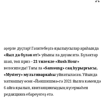
Ҡәҙерле дуҫтар! Гәзитебеҙгә яҙылыусылар ара­һында
«Яҙыл да бүләк от!»
уйыны ла дауам итә. Бүләктәр
шәп, төп приз –
21 тиҙлекле «Rush Hour»
велосипеды! Тағы ла
«Samsung» саң һурҙырғысы,
«Mystery» мультивар­каһы
уйнатыласаҡ. Уйында
ҡатнашыу өсөн «Йәншишмә»гә 2021 йыл­ға кәмендә
6 айға яҙы­лып, квитанцияғыҙҙың күсермәһен
редакцияға ебәреүегеҙ етә.