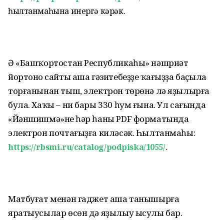
һылтанмаһына инергә кәрәк.
Ә «Башҡортостан Республикаһы» нәшриәт
йортоноң сайты аша гәзитебеҙҙең ҡағыҙҙа баҫыла
торғанынан тыш, электрон төрөнә лә яҙылырға
була. Хаҡы – ни бары 330 һум ғына. Ул сағында
«Йәншишмә»нең һәр һаны PDF форматында
электрон почтағыҙға киләсәк. Һылтанмаһы:
https://rbsmi.ru/catalog/podpiska/1055/
.
Матбуғат менән гаджет аша танышырға
яратыусылар өсөн дә яҙылыу ысулы бар.