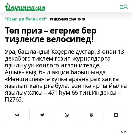
"Яҙыл да бүләк от!"
18 ДЕКАБРЯ 2020, 10:49
Төп приз – егерме бер
тиҙлекле велосипед!
Ура, башланды! Ҡәҙерле дуҫтар, 3-өнән 13
декабргә тиклем гәзит-журналдарға
яҙылыу ун көнлөгө иғлан ителде.
Ашығығыҙ, был акция барышында
«Йәншишмә»гә күпкә арзаныраҡ хаҡҡа
яҙылып ҡалырға була.Гәзиткә ярты йылға
яҙылыу хаҡы – 471 һум 66 тин.Индексы –
П2765.