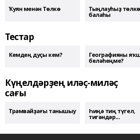
Ҡуян менән Төлкө
Тыңлауһыҙ төлк
балаһы
Тестар
Кемдең дуҫы кем?
Географияны яҡ
беләһеңме?
Күңелдәрҙең иләҫ-миләҫ
сағы
Трамвайҙағы танышыу
Һиңә тиң түгел,
тигәндәр...