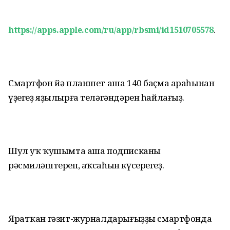
https://apps.apple.com/ru/app/rbsmi/id1510705578
.
Смартфон йә планшет аша 140 баҫма араһынан
үҙегеҙ яҙылырға теләгәндәрен һайлағыҙ.
Шул уҡ ҡушымта аша подписканы
рәсмиләштереп, аҡсаһын күсерегеҙ.
Яратҡан гәзит-журналдарығыҙҙы смартфонда