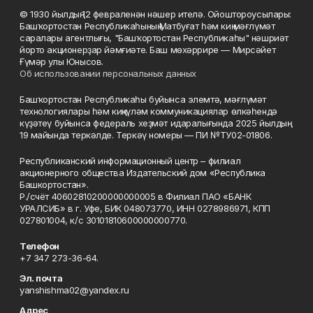
© 1930 йылдың 12 февраленән нәшер ителә. Ойоштороусылары:
Башҡортостан Республикаһының Матбуғат һәм киң мәғлүмәт
саралары агентлығы, "Башҡортостан Республикаһы" нәшриәт
йорто акционерҙар йәмғиәте. Баш мөхәррире — Мирсәйет
Ғүмәр улы Юнысов.
Об использовании персональных данных
Башҡортостан Республикаһы буйынса элемтә, мәғлүмәт
технологиялары һәм киңкүләм коммуникациялар өлкәһендә
күҙәтеү буйынса федераль хеҙмәт идаралығында 2025 йылдың
19 майында теркәлде. Теркәү номеры — ПИ №ТУ02-01806.
Республиканский информационный центр – филиал
акционерного общества Издательский дом «Республика
Башкортостан».
Р./счёт 40602810200000000005 в Филиал ПАО «БАНК
УРАЛСИБ» в г. Уфе, БИК 048073770, ИНН 0278986971, КПП
027801004, к/с 30101810600000000770.
Телефон
+7 347 273-36-64.
Эл. почта
yanshishma02@yandex.ru
Адрес