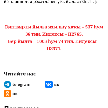
йә планшетта рәхәтләнеп уҡый аласаҡһығыҙ.
Гәзиткә ярты йылға яҙылыу хаҡы – 537 һум
36 тин. Индексы – П2765.
Бер йылға – 1005 һум 74 тин. Индексы –
П3371.
Читайте нас