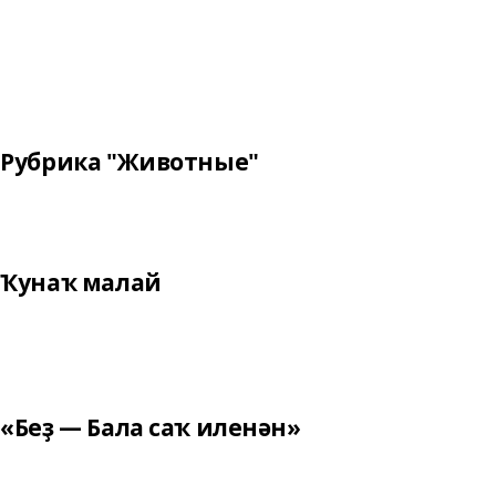
Рубрика "Животные"
Ҡунаҡ малай
«Беҙ — Бала саҡ иленән»