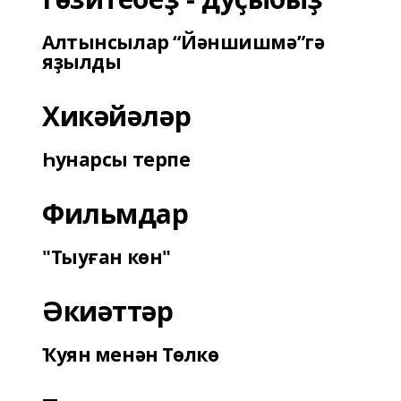
Алтынсылар “Йәншишмә”гә
яҙылды
Хикәйәләр
Һунарсы терпе
Фильмдар
"Тыуған көн"
Әкиәттәр
Ҡуян менән Төлкө