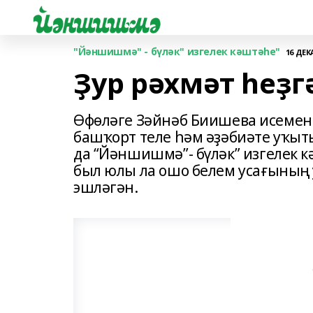
"Йәншишмә" - бүләк" изгелек кәштәһе"
16 ДЕКА
Ҙур рәхмәт һеҙг
Өфөләге Зәйнәб Биишева исемен
башҡорт теле һәм әҙәбиәте уҡы
да “Йәншишмә”- бүләк” изгелек 
был юлы ла ошо белем усағының
эшләгән.