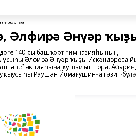
БРЯ 2022, 11:45
ә, Әлфирә Әнүәр ҡыҙ
дәге 140-сы башҡорт гимназияһының
тыусыһы Әлфирә Әнүәр ҡыҙы Искәндәрова й
кәштәһе” акцияһына ҡушылып тора. Афарин
 уҡыусыһы Раушан Йомағушинға гәзит-бүлә