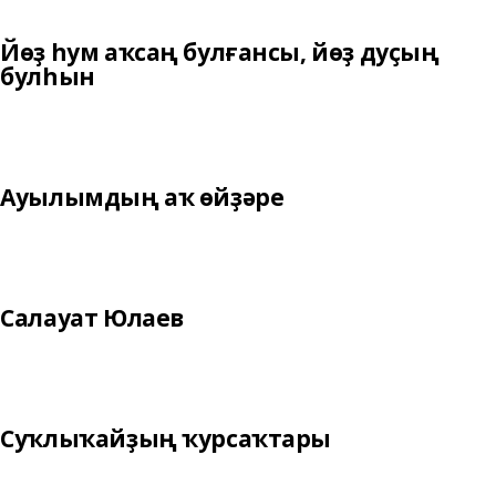
Йөҙ һум аҡсаң булғансы, йөҙ дуҫың
булһын
Ауылымдың аҡ өйҙәре
Салауат Юлаев
Суҡлыҡайҙың ҡурсаҡтары