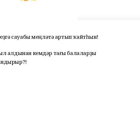
егеҙгә сауабы меңләтә артып ҡайтһын!
йыл алдынан кемдәр тағы балаларҙы
уандырыр?!