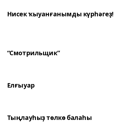
Нисек ҡыуанғанымды күрһәгеҙ!
“Смотрильщик”
Елғыуар
Тыңлауһыҙ төлкө балаһы