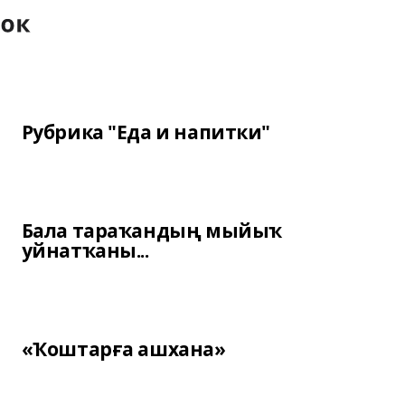
Рубрика "Еда и напитки"
Бала тараҡандың мыйыҡ
уйнатҡаны...
«Ҡоштарға ашхана»