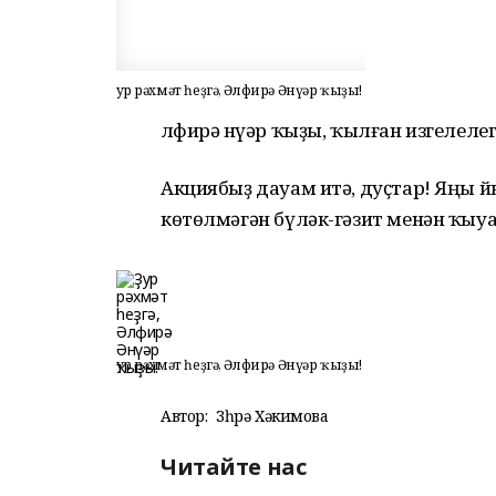
Ҙур рәхмәт һеҙгә, Әлфирә Әнүәр ҡыҙы!
Әлфирә Әнүәр ҡыҙы, ҡылған изгелел
Акциябыҙ дауам итә, дуҫтар! Яңы 
көтөлмәгән бүләк-гәзит менән ҡы
Ҙур рәхмәт һеҙгә, Әлфирә Әнүәр ҡыҙы!
Автор:
Зөһрә Хәкимова
Читайте нас