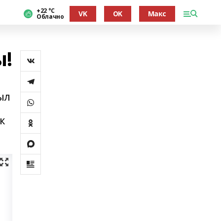
+22 °С
VK
OK
Макс
Облачно
ы!
ыл
,
к