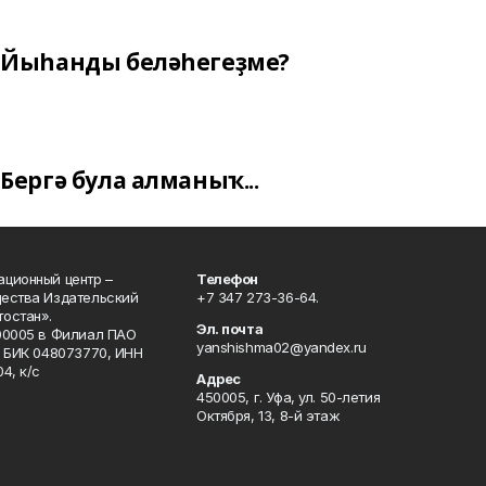
Йыһанды беләһегеҙме?
Бергә була алманыҡ...
ционный центр –
Телефон
щества Издательский
+7 347 273-36-64.
остан».
Эл. почта
00005 в Филиал ПАО
yanshishma02@yandex.ru
, БИК 048073770, ИНН
4, к/с
Адрес
450005, г. Уфа, ул. 50-летия
Октября, 13, 8-й этаж