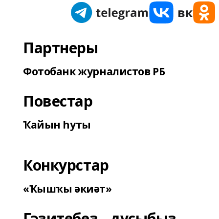
Партнеры
Фотобанк журналистов РБ
Повестар
Ҡайын һуты
Конкурстар
«Ҡышҡы әкиәт»
Гәзитебеҙ - дуҫыбыҙ