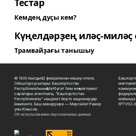
Тестар
Кемдең дуҫы кем?
Күңелдәрҙең иләҫ-миләҫ 
Трамвайҙағы танышыу
© 1930 йылдың 12 февраленән нәшер ителә.
Башҡорто
Ойоштороусылары: Башҡортостан
мәғлүмәт
Республикаһының Матбуғат һәм киң мәғлүмәт
коммуник
саралары агентлығы, "Башҡортостан
федераль
Республикаһы" нәшриәт йорто акционерҙар
майында 
йәмғиәте. Баш мөхәррире — Мирсәйет Ғүмәр
№ТУ02-0
улы Юнысов.
Об использовании персональных данных