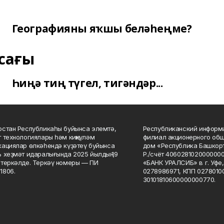
Географияны яҡшы беләһеңме?
сағы
Һиңә тиң түгел, тигәндәр...
стан Республикаһы буйынса элемтә,
Республиканский информа
 технологиялары һәм киңкүләм
филиал акционерного об
ациялар өлкәһендә күҙәтеү буйынса
дом «Республика Башкорт
 хеҙмәт идаралығында 2025 йылдың 19
Р./счёт 406028102000000
теркәлде. Теркәү номеры — ПИ
«БАНК УРАЛСИБ» в г. Уфе
1806.
0278986971, КПП 02780100
30101810600000000770.