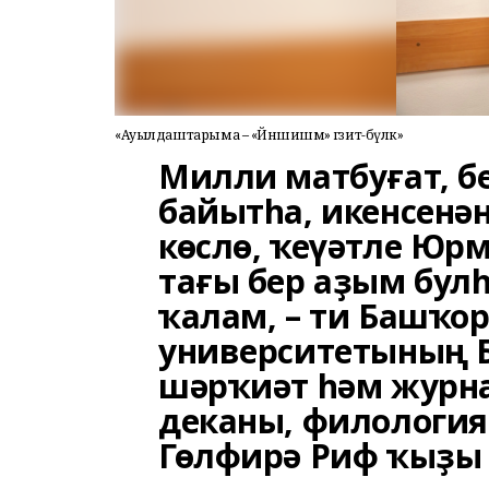
«Ауылдаштарыма – «Йәншишмә» гәзит-бүләк»
Милли матбуғат, б
байытһа, икенсенән
көслө, ҡеүәтле Юр
тағы бер аҙым бул
ҡалам, – ти Башҡор
университетының 
шәрҡиәт һәм журн
деканы, филология
Гөлфирә Риф ҡыҙы