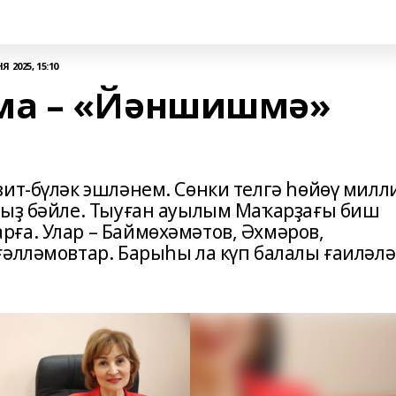
 2025, 15:10
ма – «Йәншишмә»
зит-бүләк эшләнем. Сөнки телгә һөйөү милл
ғыҙ бәйле. Тыуған ауылым Маҡарҙағы биш
ға. Улар – Баймөхәмәтов, Әхмәров,
әлләмовтар. Барыһы ла күп балалы ғаиләл