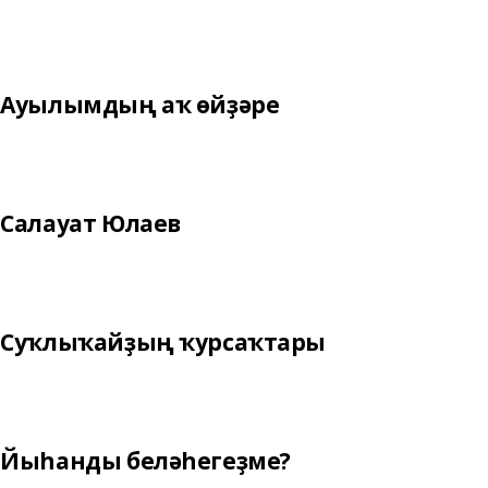
Ауылымдың аҡ өйҙәре
Салауат Юлаев
Суҡлыҡайҙың ҡурсаҡтары
Йыһанды беләһегеҙме?