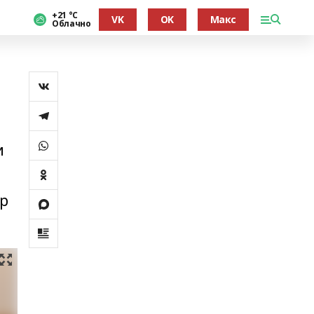
+21 °С
VK
OK
Макс
Облачно
и
әр