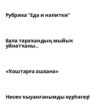
Рубрика "Еда и напитки"
Бала тараҡандың мыйыҡ
уйнатҡаны...
«Ҡоштарға ашхана»
Нисек ҡыуанғанымды күрһәгеҙ!