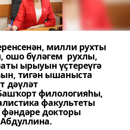
еренсенән, милли рухты
, ошо бүләгем рухлы,
маты ырыуын үҫтереүгә
һын, тигән ышаныста
т дәүләт
Башҡорт филологияһы,
алистика факультеты
 фәндәре докторы
 Абдуллина.