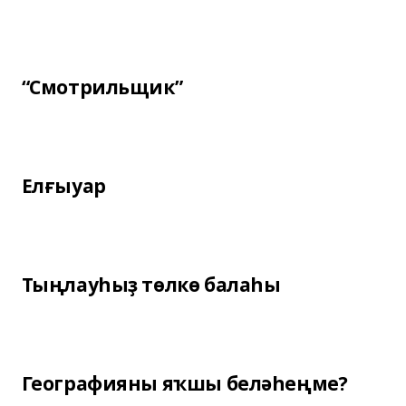
“Смотрильщик”
Елғыуар
Тыңлауһыҙ төлкө балаһы
Географияны яҡшы беләһеңме?