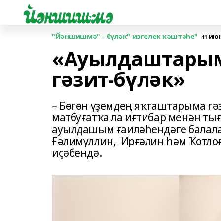
"Йәншишмә" - бүләк" изгелек кәштәһе"
11 ИЮНЯ
«Ауылдаштары
гәзит-бүләк»
– Бөгөн үҙемдең яҡташтарыма гә
матбуғатҡа ла иғтибар менән ты
ауылдашым ғаиләһендәге балалар
Ғәлимуллин, Ирғәлин һәм Ҡотлоғ
иҫәбендә.