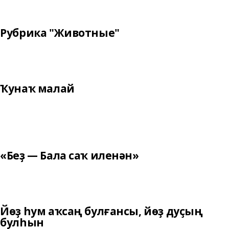
Рубрика "Животные"
Ҡунаҡ малай
«Беҙ — Бала саҡ иленән»
Йөҙ һум аҡсаң булғансы, йөҙ дуҫың
булһын