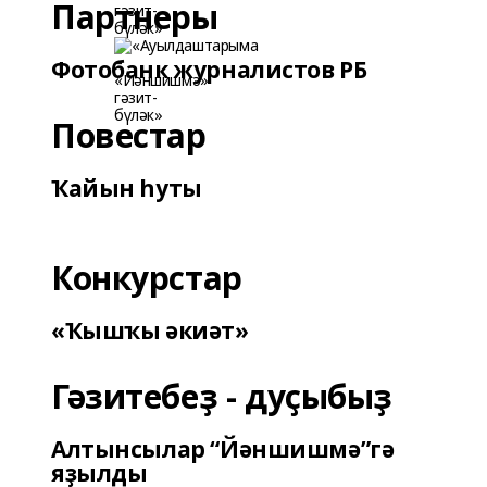
Партнеры
Фотобанк журналистов РБ
Повестар
Ҡайын һуты
Конкурстар
«Ҡышҡы әкиәт»
Гәзитебеҙ - дуҫыбыҙ
Алтынсылар “Йәншишмә”гә
яҙылды