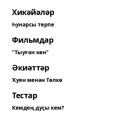
Хикәйәләр
Һунарсы терпе
Фильмдар
"Тыуған көн"
Әкиәттәр
Ҡуян менән Төлкө
Тестар
Кемдең дуҫы кем?