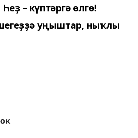
Һеҙ – күптәргә өлгө!
 эшегеҙҙә уңыштар, ныҡлы