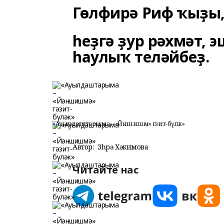
Гөлфирә Риф ҡыҙы, 
һеҙгә ҙур рәхмәт,
һаулыҡ теләйбеҙ.
«Ауылдаштарыма – «Йәншишмә» гәзит-бүләк»
Автор:
Зөһрә Хәкимова
Читайте нас