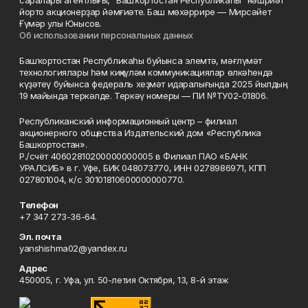
саралары агентлығы, "Башҡортостан Республикаһы" нәшриәт
йорто акционерҙар йәмғиәте. Баш мөхәррире — Мирсәйет
Ғүмәр улы Юнысов.
Об использовании персональных данных
Башҡортостан Республикаһы буйынса элемтә, мәғлүмәт
технологиялары һәм киңкүләм коммуникациялар өлкәһендә
күҙәтеү буйынса федераль хеҙмәт идаралығында 2025 йылдың
19 майында теркәлде. Теркәү номеры — ПИ №ТУ02-01806.
Республиканский информационный центр – филиал
акционерного общества Издательский дом «Республика
Башкортостан».
Р./счёт 40602810200000000005 в Филиал ПАО «БАНК
УРАЛСИБ» в г. Уфе, БИК 048073770, ИНН 0278986971, КПП
027801004, к/с 30101810600000000770.
Телефон
+7 347 273-36-64.
Эл. почта
yanshishma02@yandex.ru
Адрес
450005, г. Уфа, ул. 50-летия Октября, 13, 8-й этаж