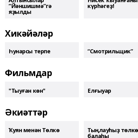
Алтынсылар
Нисек ҡыуанған
“Йәншишмә”гә
күрһәгеҙ!
яҙылды
Хикәйәләр
Һунарсы терпе
“Смотрильщик”
Фильмдар
"Тыуған көн"
Елғыуар
Әкиәттәр
Ҡуян менән Төлкө
Тыңлауһыҙ төлк
балаһы