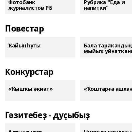
Фотобанк
Рубрика "Еда и
журналистов РБ
напитки"
Повестар
Ҡайын һуты
Бала тараҡанды
мыйыҡ уйнатҡаны
Конкурстар
«Ҡышҡы әкиәт»
«Ҡоштарға ашха
Гәзитебеҙ - дуҫыбыҙ