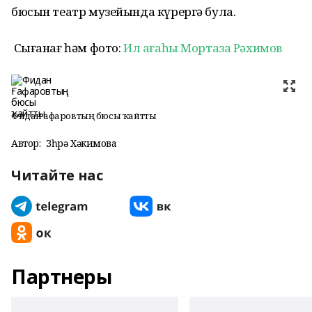
бюсын театр музейында күрергә була.
Сығанағ һәм фото:
Ил ағаһы Мортаза Рәхимов
Фидан Ғафаровтың бюсы ҡайтты
Автор:
Зөһрә Хәкимова
Читайте нас
Партнеры