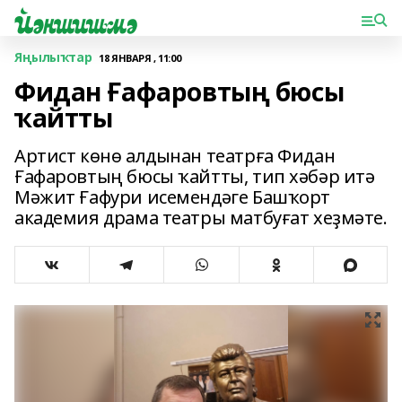
Яңылыҡтар
18 ЯНВАРЯ , 11:00
Фидан Ғафаровтың бюсы
ҡайтты
Артист көнө алдынан театрға Фидан
Ғафаровтың бюсы ҡайтты, тип хәбәр итә
Мәжит Ғафури исемендәге Башҡорт
академия драма театры матбуғат хеҙмәте.