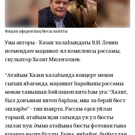
Фидан Ғафаровтың бюсы ҡайтты
Уның авторы - Ҡазан ҡалаһындағы В.И. Ленин
исемендәге мәҙәниәт-ял комплексы рәссамы,
скульптор Хәлит Миңлеғәлиев.
“Атайым Ҡазан ҡалаһында концерт менән
сығыш яһағанда, мәҙәниәт һарайының рәссамы
менән танышып-һөйләшеп китә һәм уға: “Хәлит,
был донъянан китеп барһам, миңә лә берәй бюст
эшләрһең” - тип шаярта. Рәссам оҙаҡ уйлап
тормай, атайым иҫән сағында уҡ ул бюсты
эшләп ҡуя. Әммә атайыма бюсты фотонан ғына
күрергә насип булды. Бына, ниһайәт, быйылдан