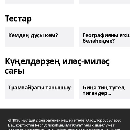
Тестар
Кемдең дуҫы кем?
Географияны яҡ
беләһеңме?
Күңелдәрҙең иләҫ-миләҫ
сағы
Трамвайҙағы танышыу
Һиңә тиң түгел,
тигәндәр...
© 1930 йылдың 12 февраленән нәшер ителә. Ойоштороусылары:
Башҡортостан Республикаһының Матбуғат һәм киң мәғлүмәт