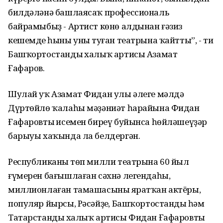
билдәләнә башлаясаҡ профессиональ
байрамыбыҙ - Артист көнө алдынан ғәзиз
кешемдең һыны уның туған театрына ҡайтты”, - ти
Башҡортостандың халыҡ артисы Азамат
Ғафаров.
Шулай уҡ Азамат Фидан улы әлеге мәлдә
Дүртөйлө ҡалаһы мәҙәниәт һарайына Фидан
Ғафаровтың исемен биреү буйынса һөйләшеүҙәр
барыуы хаҡында ла белдергән.
Республиканың төп милли театрына 60 йыл
ғүмерен бағышлаған сәхнә легендаһы,
миллионлаған тамашасының яратҡан актёры,
популяр йырсы, Рәсәйҙең, Башҡортостандың һәм
Татарстандың халыҡ артисы Фидан Ғафаровтың