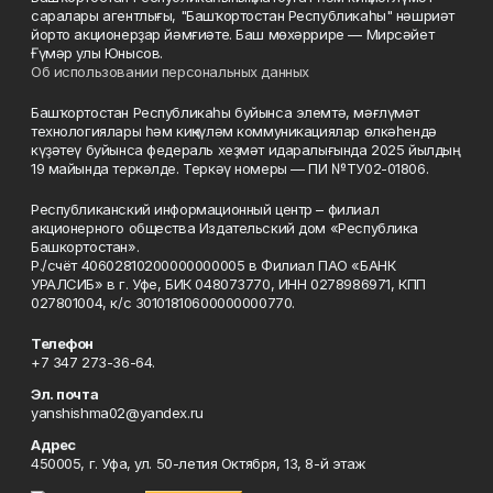
саралары агентлығы, "Башҡортостан Республикаһы" нәшриәт
йорто акционерҙар йәмғиәте. Баш мөхәррире — Мирсәйет
Ғүмәр улы Юнысов.
Об использовании персональных данных
Башҡортостан Республикаһы буйынса элемтә, мәғлүмәт
технологиялары һәм киңкүләм коммуникациялар өлкәһендә
күҙәтеү буйынса федераль хеҙмәт идаралығында 2025 йылдың
19 майында теркәлде. Теркәү номеры — ПИ №ТУ02-01806.
Республиканский информационный центр – филиал
акционерного общества Издательский дом «Республика
Башкортостан».
Р./счёт 40602810200000000005 в Филиал ПАО «БАНК
УРАЛСИБ» в г. Уфе, БИК 048073770, ИНН 0278986971, КПП
027801004, к/с 30101810600000000770.
Телефон
+7 347 273-36-64.
Эл. почта
yanshishma02@yandex.ru
Адрес
450005, г. Уфа, ул. 50-летия Октября, 13, 8-й этаж