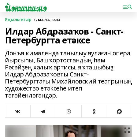
Яңылыҡтар
12 МАРТА , 05:34
Илдар Абдразаҡов - Санкт-
Петербургта етәксе
Донъя кимәлендә танылыу яулаған опера
йырсыһы, Башҡортостандың һәм
Рәсәйҙең халыҡ артисы, яҡташыбыҙ
Илдар Абдразаҡовты Санкт-
Петербургтағы Михайловский театрының
художество етәксеһе итеп
тәғәйенләгәндәр.