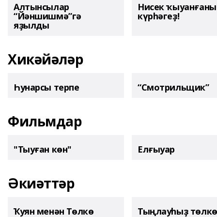
Алтынсылар
Нисек ҡыуанған
“Йәншишмә”гә
күрһәгеҙ!
яҙылды
Хикәйәләр
Һунарсы терпе
“Смотрильщик”
Фильмдар
"Тыуған көн"
Елғыуар
Әкиәттәр
Ҡуян менән Төлкө
Тыңлауһыҙ төлк