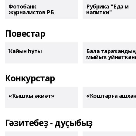
Фотобанк
Рубрика "Еда и
журналистов РБ
напитки"
Повестар
Ҡайын һуты
Бала тараҡанды
мыйыҡ уйнатҡаны
Конкурстар
«Ҡышҡы әкиәт»
«Ҡоштарға ашха
Гәзитебеҙ - дуҫыбыҙ