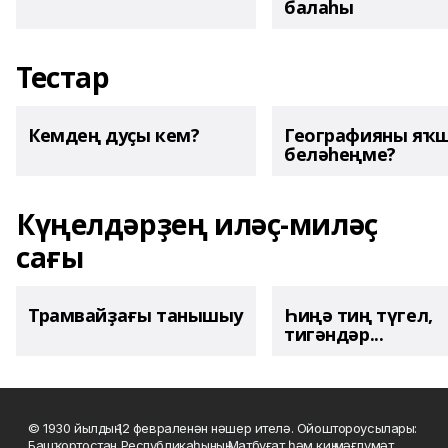
балаһы
Тестар
Кемдең дуҫы кем?
Географияны яҡ
беләһеңме?
Күңелдәрҙең иләҫ-миләҫ
сағы
Трамвайҙағы танышыу
Һиңә тиң түгел,
тигәндәр...
© 1930 йылдың 12 февраленән нәшер ителә. Ойоштороусылары:
Башҡортостан Республикаһының Матбуғат һәм киң мәғлүмәт