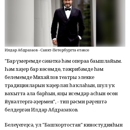
Илдар Абдразаҡов - Санкт-Петербургта етәксе
"Бар ғүмеремде сәнғәткә һәм операға бағышлайым.
Һәм хәҙер бар көсөмдө, тәжрибәмде һәм
белемемде Михайлов театры элекке
традицияларын ҡәҙерләп һаҡлаһын, шул уҡ
ваҡытта алға барһын, яңы исемдәр асһын өсөн
йүнәлтергә әҙермен", - тип рәсми рәүештә
белдергән Илдар Абдразаҡов.
Белеүегеҙсә, ул "Башҡортостан" киностудияһын