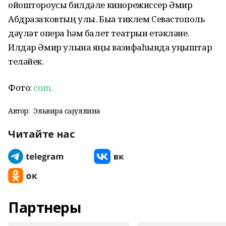
ойоштороусы билдәле кинорежиссер Әмир
Абдразаҡовтың улы. Быға тиклем Севастополь
дәүләт опера һәм балет театрын етәкләне.
Илдар Әмир улына яңы вазифаһында уңыштар
теләйек.
Фото:
com.
Автор:
Эльвира Әсәҙуллина
Читайте нас
Партнеры