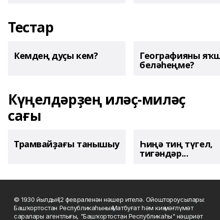
Тестар
Кемдең дуҫы кем?
Географияны яҡ
беләһеңме?
Күңелдәрҙең иләҫ-миләҫ
сағы
Трамвайҙағы танышыу
Һиңә тиң түгел,
тигәндәр...
© 1930 йылдың 12 февраленән нәшер ителә. Ойоштороусылары:
Башҡортостан Республикаһының Матбуғат һәм киң мәғлүмәт
саралары агентлығы, "Башҡортостан Республикаһы" нәшриәт