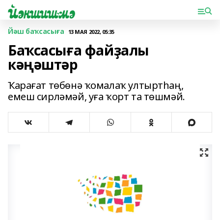
Йәш баҡсасыға
13 МАЯ 2022, 05:35
Баҡсасыға файҙалы
кәңәштәр
Ҡарағат төбөнә ҡомалаҡ ултыртһаң,
емеш сирләмәй, уға ҡорт та төшмәй.