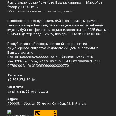
йорто акционерҙар йәмғиәте. Баш мөхәррире — Мирсәйет
Ғүмәр улы Юнысов.
Об использовании персональных данных
Башҡортостан Республикаһы буйынса элемтә, мәғлүмәт
технологиялары һәм киңкүләм коммуникациялар өлкәһендә
күҙәтеү буйынса федераль хеҙмәт идаралығында 2025 йылдың
19 майында теркәлде. Теркәү номеры — ПИ №ТУ02-01806.
Республиканский информационный центр – филиал
акционерного общества Издательский дом «Республика
Башкортостан».
Р./счёт 40602810200000000005 в Филиал ПАО «БАНК
УРАЛСИБ» в г. Уфе, БИК 048073770, ИНН 0278986971, КПП
027801004, к/с 30101810600000000770.
Телефон
+7 347 273-36-64.
Эл. почта
yanshishma02@yandex.ru
Адрес
450005, г. Уфа, ул. 50-летия Октября, 13, 8-й этаж