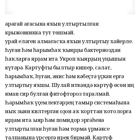
Ҡарағай ағасына яҡын ултыртылған
крыжовникка тут төшмәй.
Ҡурай еләген алмағасҡа яҡын ултыртыу хәйерле.
Һуған һәм һарымһаҡ ҡыярҙы бактериоздан
һаҡларға ярҙам итә. Укроп ҡыярҙың уңышын
күтәрә. Картуфты былтыр кишер, салат,
һарымһаҡ, һуған, әнис һәм кәбеҫтә үҫкән ергә
ултыртыу яҡшы. Шулай иткәндә картуф өсөн иң
яман сир булған фитофтороз таралмай.
Һарымһаҡ үҫемлектәрҙең тамыр системаһына
ныҡ зыян килтергән оҙон аҡ ҡорттан ҡотолорға
ярҙам итә. Ҡыяр һәм помидор эргәһенә
ултыртылған һуған һәм торма үрмәксе
талпанына үрсергә ирек бирмәй. Картуф