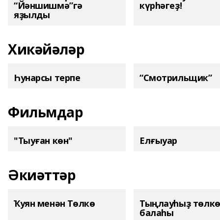
“Йәншишмә”гә
күрһәгеҙ!
яҙылды
Хикәйәләр
Һунарсы терпе
“Смотрильщик”
Фильмдар
"Тыуған көн"
Елғыуар
Әкиәттәр
Ҡуян менән Төлкө
Тыңлауһыҙ төлк
балаһы