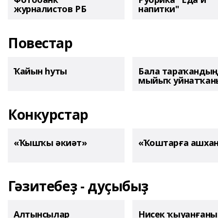
журналистов РБ
напитки"
Повестар
Ҡайын һуты
Бала тараҡанды
мыйыҡ уйнатҡаны
Конкурстар
«Ҡышҡы әкиәт»
«Ҡоштарға ашха
Гәзитебеҙ - дуҫыбыҙ
Алтынсылар
Нисек ҡыуанған