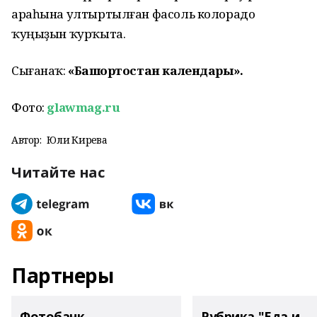
араһына ултыртылған фасоль колорадо
ҡуңыҙын ҡурҡыта.
Сығанаҡ:
«Башҡортостан календары».
Фото:
glawmag.ru
Автор:
Юлиә Кирәева
Читайте нас
Партнеры
Фотобанк
Рубрика "Еда и