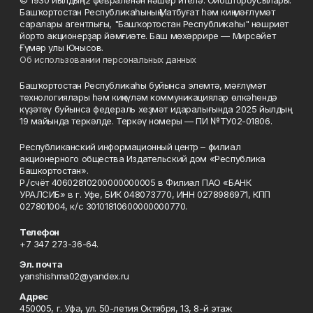
© 1930 йылдың 12 февраленән нәшер ителә. Ойоштороусылары:
Башҡортостан Республикаһының Матбуғат һәм киң мәғлүмәт
саралары агентлығы, "Башҡортостан Республикаһы" нәшриәт
йорто акционерҙар йәмғиәте. Баш мөхәррире — Мирсәйет
Ғүмәр улы Юнысов.
Об использовании персональных данных
Башҡортостан Республикаһы буйынса элемтә, мәғлүмәт
технологиялары һәм киңкүләм коммуникациялар өлкәһендә
күҙәтеү буйынса федераль хеҙмәт идаралығында 2025 йылдың
19 майында теркәлде. Теркәү номеры — ПИ №ТУ02-01806.
Республиканский информационный центр – филиал
акционерного общества Издательский дом «Республика
Башкортостан».
Р./счёт 40602810200000000005 в Филиал ПАО «БАНК
УРАЛСИБ» в г. Уфе, БИК 048073770, ИНН 0278986971, КПП
027801004, к/с 30101810600000000770.
Телефон
+7 347 273-36-64.
Эл. почта
yanshishma02@yandex.ru
Адрес
450005, г. Уфа, ул. 50-летия Октября, 13, 8-й этаж