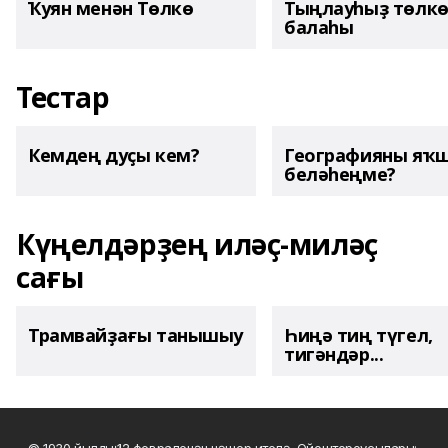
Ҡуян менән Төлкө
Тыңлауһыҙ төлк
балаһы
Тестар
Кемдең дуҫы кем?
Географияны яҡ
беләһеңме?
Күңелдәрҙең иләҫ-миләҫ
сағы
Трамвайҙағы танышыу
Һиңә тиң түгел,
тигәндәр...