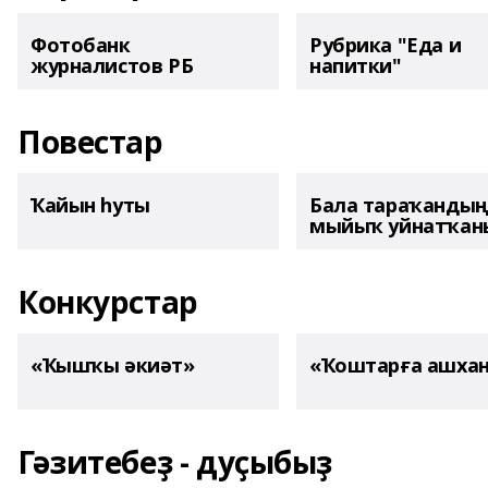
Фотобанк
Рубрика "Еда и
журналистов РБ
напитки"
Повестар
Ҡайын һуты
Бала тараҡанды
мыйыҡ уйнатҡаны
Конкурстар
«Ҡышҡы әкиәт»
«Ҡоштарға ашха
Гәзитебеҙ - дуҫыбыҙ