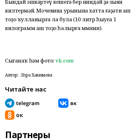
Бындай эшкәртеү кешегә бер ниндәй ҙә зыян
килтермәй. Мочевина урынына хатта ғәҙәти аш
тоҙо ҡулланырға ла була (10 литр һыуға 1
килограмм аш тоҙо һалырға мөмкин).
Сығанаҡ һәм фото:
vk.com
Автор:
Зөһрә Хәкимова
Читайте нас
Партнеры