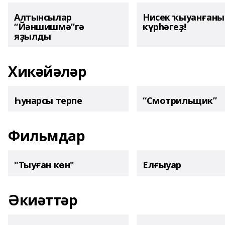
Алтынсылар
Нисек ҡыуанған
“Йәншишмә”гә
күрһәгеҙ!
яҙылды
Хикәйәләр
Һунарсы терпе
“Смотрильщик”
Фильмдар
"Тыуған көн"
Елғыуар
Әкиәттәр