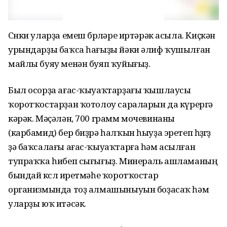
Сөнки уларҙа емеш бөрөләре иртәрәк асыла. Киҫкән
урындарҙы баҡса һағыҙы йәки әлиф ҡушылған
майлы буяу менән буяп ҡуйығыҙ.
Был осорҙа ағас-ҡыуаҡтарҙағы ҡышлаусы
ҡоротҡостарҙан ҡотолоу сараларын да күрергә
кәрәк. Мәҫәлән, 700 грамм мочевинаны
(карбамид) бер биҙрә һалҡын һыуҙа эретеп һөҙөгөҙ
ҙә баҡсалағы ағас-ҡыуаҡтарға һәм асылған
тупраҡҡа һибеп сығығыҙ. Минераль ашламаның
бындай көслө иретмәһе ҡоротҡостар
организмында тоҙ алмашыныуын боҙасаҡ һәм
уларҙы юҡ итәсәк.