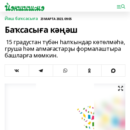
Йәш баҡсасыға
23 МАРТА 2023, 09:05
Баҡсасыға кәңәш
15 градустан түбән һалҡындар көтөлмәһә,
груша һәм алмағастарҙы формалаштыра
башларға мөмкин.