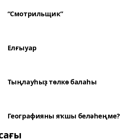
“Смотрильщик”
Елғыуар
Тыңлауһыҙ төлкө балаһы
Географияны яҡшы беләһеңме?
сағы