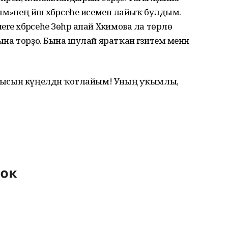
мә»нең йәш хәбәрсеһе исеменә лайыҡ булдым.
е хәбәрсеһе Зөһрә апай Хәкимова ла төрлө
ҡына торҙо. Бына шулай яратҡан гәзитем менән
ән ысын күңелдән ҡотлайым! Уның уҡымлы,