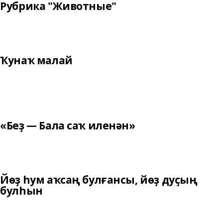
Рубрика "Животные"
Ҡунаҡ малай
«Беҙ — Бала саҡ иленән»
Йөҙ һум аҡсаң булғансы, йөҙ дуҫың
булһын