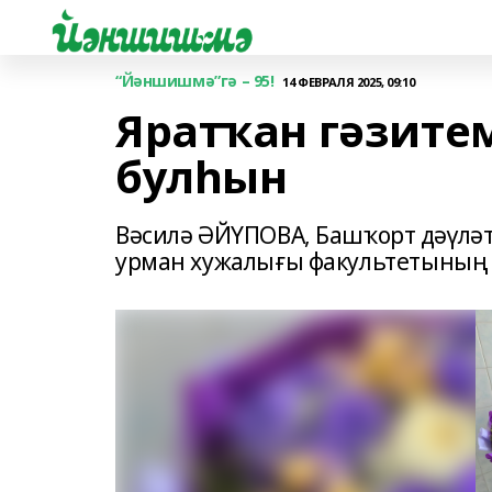
“Йәншишмә”гә – 95!
14 ФЕВРАЛЯ 2025, 09:10
Яратҡан гәзите
булһын
Вәсилә ӘЙҮПОВА, Башҡорт дәүлә
урман хужалығы факультетының I