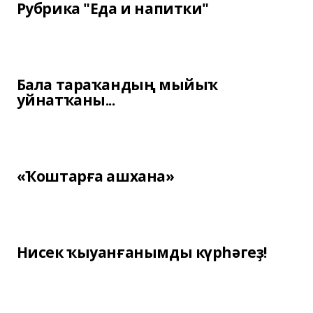
Рубрика "Еда и напитки"
Бала тараҡандың мыйыҡ
уйнатҡаны...
«Ҡоштарға ашхана»
Нисек ҡыуанғанымды күрһәгеҙ!