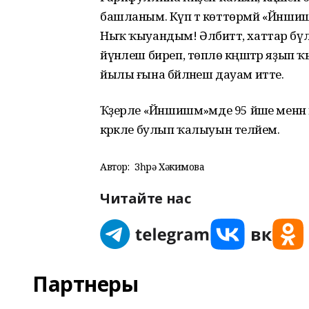
башланым. Күп тә көттөрмәй «Йәншиш
Ныҡ ҡыуандым! Әлбиттә, хаттар бүлег
йүнәлеш биреп, төплө кәңәштәр яҙып 
йылы ғына бәйләнеш дауам итте.
Ҡәҙерле «Йәншишмә»мде 95 йәше мен
кәрәкле булып ҡалыуын теләйем.
Автор:
Зөһрә Хәкимова
Читайте нас
Партнеры