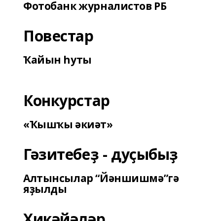
Фотобанк журналистов РБ
Повестар
Ҡайын һуты
Конкурстар
«Ҡышҡы әкиәт»
Гәзитебеҙ - дуҫыбыҙ
Алтынсылар “Йәншишмә”гә
яҙылды
Хикәйәләр