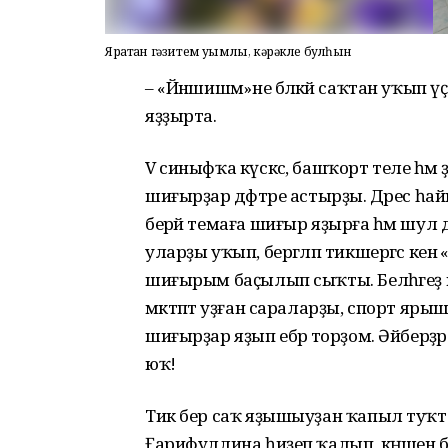
Яратҡан гәзитем уҡымлы, кәрәкле булһын
– «Йәншишмә»не бәләкәй саҡтан уҡып үҫ
яҙҙырта.
V синыфҡа күскәс, башҡорт теле һәм 
шиғырҙар дәфтәре астырҙы. Дәрес һа
берәй темаға шиғыр яҙырға һәм шул д
уларҙы уҡып, бергәләп тикшергәс кенә «
шиғырым баҫылып сыҡты. Белһәгеҙ и
мәктәптә уҙған сараларҙы, спорт яры
шиғырҙар яҙып ебәрә торҙом. Әйберҙә
юҡ!
Тик бер саҡ яҙышыуҙан ҡапыл туҡт
Ғарифуллина һиҙеп ҡалып, кәңәшен 