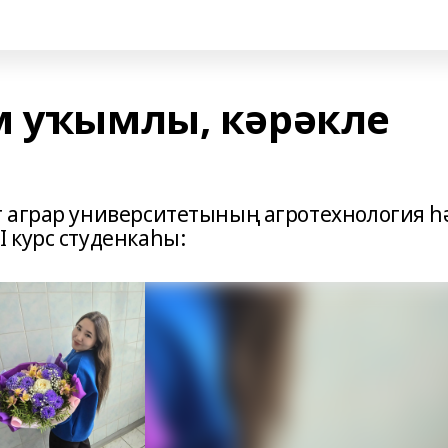
м уҡымлы, кәрәкле
т аграр университетының агротехнология һ
 курс студенкаһы: