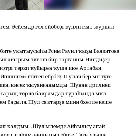
тем. Әсәйемдәр гел өйөбөҙгә күпләп гәзит-журнал
әҙәбиәте уҡытыусыһы Рәсимә Рауил ҡыҙы Баязитова
йын айырым өйгә эш бирә торғайны. Ниндәйҙер
әфтәргә теркәп ҡуйырға ҡуша ине. Артабан
Йәншишмә» гәзитенә ебәрәбеҙ. Шулай бер мәл тәүге
кән, нисек ҡыуанғанымды! Шунан дәртләнеп
штарын, төрлө байрамдар тураһында мәҡәлә,
рем баҫыла. Шул саҡтарҙа минән бәхетле кеше
ап ҡалдым... Шул мәлемде Айһылыу апай
биреп, илһамландырып ебәрҙе. Тағы яҙыша