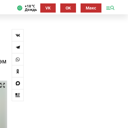
+18 °С
VK
OK
Макс
Дождь
әм