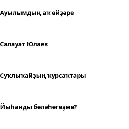
Ауылымдың аҡ өйҙәре
Салауат Юлаев
Суҡлыҡайҙың ҡурсаҡтары
Йыһанды беләһегеҙме?