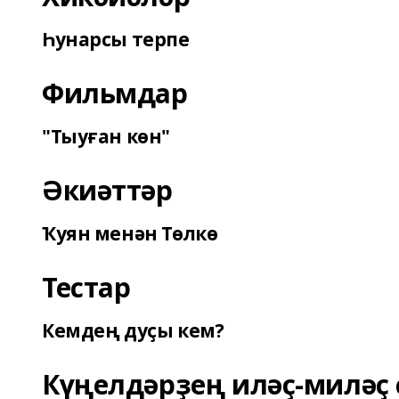
Һунарсы терпе
Фильмдар
"Тыуған көн"
Әкиәттәр
Ҡуян менән Төлкө
Тестар
Кемдең дуҫы кем?
Күңелдәрҙең иләҫ-миләҫ 