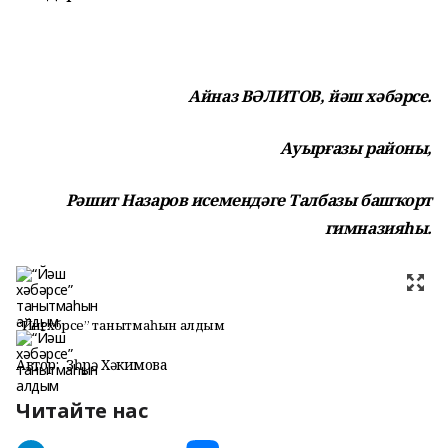
Айназ ВӘЛИТОВ, йәш хәбәрсе.
Ауырғазы районы,
Рәшит Назаров исемендәге Талбазы башҡорт
гимназияһы.
“Йәш хәбәрсе” танытмаһын алдым
Автор:
Зөһрә Хәкимова
Читайте нас