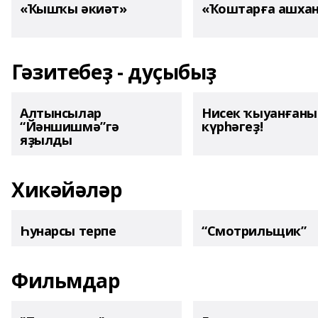
«Ҡышҡы әкиәт»
«Ҡоштарға ашха
Гәзитебеҙ - дуҫыбыҙ
Алтынсылар
Нисек ҡыуанған
“Йәншишмә”гә
күрһәгеҙ!
яҙылды
Хикәйәләр
Һунарсы терпе
“Смотрильщик”
Фильмдар