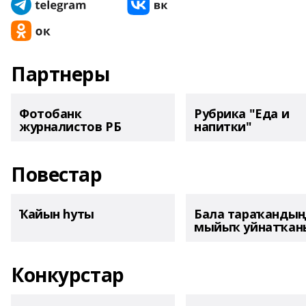
Партнеры
Фотобанк
Рубрика "Еда и
журналистов РБ
напитки"
Повестар
Ҡайын һуты
Бала тараҡанды
мыйыҡ уйнатҡаны
Конкурстар