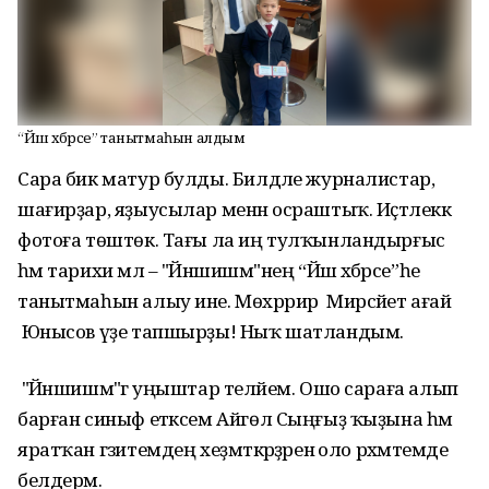
“Йәш хәбәрсе” танытмаһын алдым
Сара бик матур булды. Билдәле журналистар,
шағирҙар, яҙыусылар менән осраштыҡ. Иҫтәлеккә
фотоға төштөк. Тағы ла иң тулҡынландырғыс
һәм тарихи мәл – "Йәншишмә"нең “Йәш хәбәрсе”һе
танытмаһын алыу ине. Мөхәррир Мирсәйет ағай
Юнысов үҙе тапшырҙы! Ныҡ шатландым.
"Йәншишмә"гә уңыштар теләйем. Ошо сараға алып
барған синыф етәксем Айгөл Сыңғыҙ ҡыҙына һәм
яратҡан гәзитемдең хеҙмәткәрҙәренә оло рәхмәтемде
белдерәм.