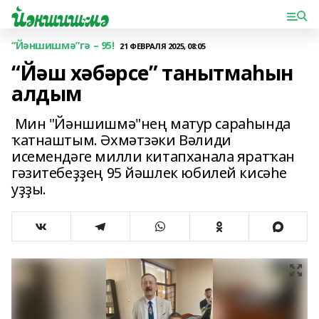
“Йәншишмә”гә – 95!
21 ФЕВРАЛЯ 2025, 08:05
“Йәш хәбәрсе” танытмаһын
алдым
Мин "Йәншишмә"нең матур сараһында
ҡатнаштым. Әхмәтзәки Вәлиди
исемендәге милли китапханала яратҡан
гәзитебеҙҙең 95 йәшлек юбилей кисәһе
уҙҙы.