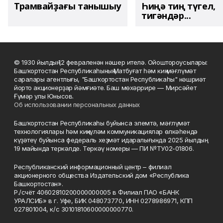
Трамвайҙағы танышыу
Һиңә тиң түгел,
тигәндәр...
© 1930 йылдың 12 февраленән нәшер ителә. Ойоштороусылары:
Башҡортостан Республикаһының Матбуғат һәм киң мәғлүмәт
саралары агентлығы, "Башҡортостан Республикаһы" нәшриәт
йорто акционерҙар йәмғиәте. Баш мөхәррире — Мирсәйет
Ғүмәр улы Юнысов.
Об использовании персональных данных
Башҡортостан Республикаһы буйынса элемтә, мәғлүмәт
технологиялары һәм киңкүләм коммуникациялар өлкәһендә
күҙәтеү буйынса федераль хеҙмәт идаралығында 2025 йылдың
19 майында теркәлде. Теркәү номеры — ПИ №ТУ02-01806.
Республиканский информационный центр – филиал
акционерного общества Издательский дом «Республика
Башкортостан».
Р./счёт 40602810200000000005 в Филиал ПАО «БАНК
УРАЛСИБ» в г. Уфе, БИК 048073770, ИНН 0278986971, КПП
027801004, к/с 30101810600000000770.