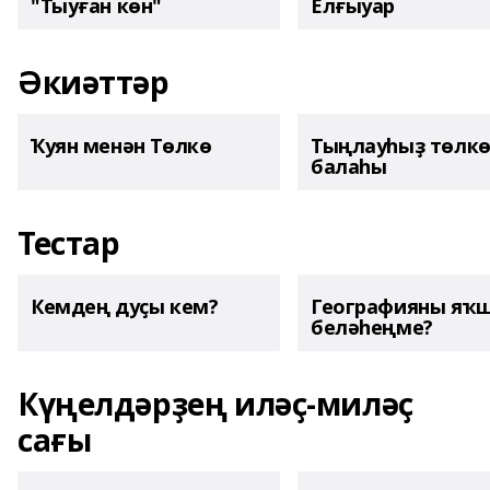
"Тыуған көн"
Елғыуар
Әкиәттәр
Ҡуян менән Төлкө
Тыңлауһыҙ төлк
балаһы
Тестар
Кемдең дуҫы кем?
Географияны яҡ
беләһеңме?
Күңелдәрҙең иләҫ-миләҫ
сағы