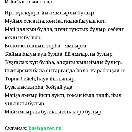
Май айына һынамыштар
Иртә күк күкрәһә, йыл ямғырлы булыр.
Муйыл сәскә атһа, көн һалҡынайыуын көт.
Май һалҡын булһа, игенгә туҡлыҡ булыр, себенгә
юҡлыҡ булыр.
Болот юлланып торһа – ямғырға.
Ҡайын һыуы күп булһа, йәй ямғырлы булыр.
Ҡуҙғалаҡ күп булһа, алдағы ҡыш йылы булыр.
Сыйырсыҡ бала сығарғанда һоло, ҡарабойҙай сәс.
Торна бейеһә, һауа йылыныр.
Бүҙәнә ҡысҡырһа, бойҙай уңа.
Майҙа ямғыр йыш яуып, томан йыш төшһә, йыл
уңышлы булыр.
Май ямғырлы булһа, июнь ҡоро булыр.
Сығанаҡ:
bashgazet.ru