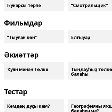
Һунарсы терпе
“Смотрильщик”
Фильмдар
"Тыуған көн"
Елғыуар
Әкиәттәр
Ҡуян менән Төлкө
Тыңлауһыҙ төлк
балаһы
Тестар
Кемдең дуҫы кем?
Географияны яҡ
беләһеңме?