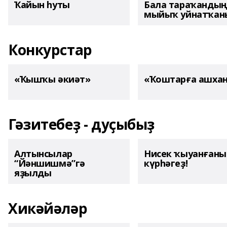
Ҡайын һуты
Бала тараҡанды
мыйыҡ уйнатҡаны
Конкурстар
«Ҡышҡы әкиәт»
«Ҡоштарға ашха
Гәзитебеҙ - дуҫыбыҙ
Алтынсылар
Нисек ҡыуанған
“Йәншишмә”гә
күрһәгеҙ!
яҙылды
Хикәйәләр