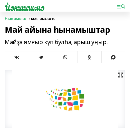
Һынамыш
1 МАЯ 2023, 08:15
Май айына һынамыштар
Майҙа ямғыр күп булһа, арыш уңыр.