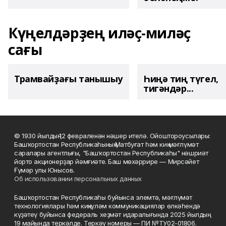
Күңелдәрҙең иләҫ-миләҫ
сағы
Трамвайҙағы танышыу
Һиңә тиң түгел,
тигәндәр...
© 1930 йылдың 12 февраленән нәшер ителә. Ойоштороусылары:
Башҡортостан Республикаһының Матбуғат һәм киң мәғлүмәт
саралары агентлығы, "Башҡортостан Республикаһы" нәшриәт
йорто акционерҙар йәмғиәте. Баш мөхәррире — Мирсәйет
Ғүмәр улы Юнысов.
Об использовании персональных данных
Башҡортостан Республикаһы буйынса элемтә, мәғлүмәт
технологиялары һәм киңкүләм коммуникациялар өлкәһендә
күҙәтеү буйынса федераль хеҙмәт идаралығында 2025 йылдың
19 майында теркәлде. Теркәү номеры — ПИ №ТУ02-01806.