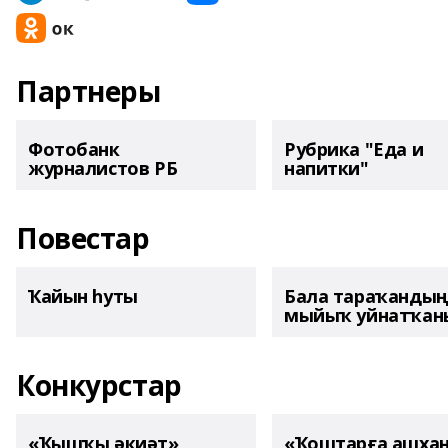
Партнеры
Фотобанк
Рубрика "Еда и
журналистов РБ
напитки"
Повестар
Ҡайын һуты
Бала тараҡанды
мыйыҡ уйнатҡаны
Конкурстар
«Ҡышҡы әкиәт»
«Ҡоштарға ашха