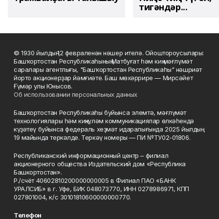
тигәндәр...
© 1930 йылдың 12 февраленән нәшер ителә. Ойоштороусылары:
Башҡортостан Республикаһының Матбуғат һәм киң мәғлүмәт
саралары агентлығы, "Башҡортостан Республикаһы" нәшриәт
йорто акционерҙар йәмғиәте. Баш мөхәррире — Мирсәйет
Ғүмәр улы Юнысов.
Об использовании персональных данных
Башҡортостан Республикаһы буйынса элемтә, мәғлүмәт
технологиялары һәм киңкүләм коммуникациялар өлкәһендә
күҙәтеү буйынса федераль хеҙмәт идаралығында 2025 йылдың
19 майында теркәлде. Теркәү номеры — ПИ №ТУ02-01806.
Республиканский информационный центр – филиал
акционерного общества Издательский дом «Республика
Башкортостан».
Р./счёт 40602810200000000005 в Филиал ПАО «БАНК
УРАЛСИБ» в г. Уфе, БИК 048073770, ИНН 0278986971, КПП
027801004, к/с 30101810600000000770.
Телефон