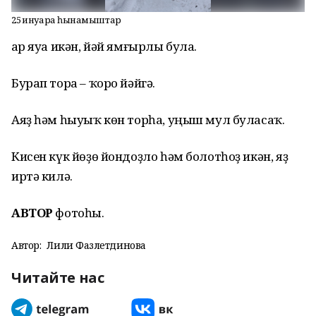
25 ғинуарға һынамыштар
Ҡар яуа икән, йәй ямғырлы була.
Бурап тора – ҡоро йәйгә.
Аяҙ һәм һыуыҡ көн торһа, уңыш мул буласаҡ.
Кисен күк йөҙө йондоҙло һәм болотһоҙ икән, яҙ
иртә килә.
АВТОР
фотоһы.
Автор:
Лилиә Фазлетдинова
Читайте нас