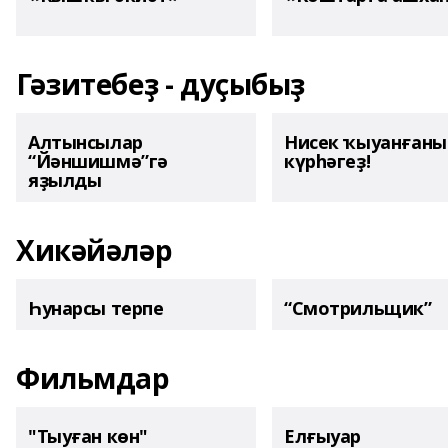
Гәзитебеҙ - дуҫыбыҙ
Алтынсылар
Нисек ҡыуанған
“Йәншишмә”гә
күрһәгеҙ!
яҙылды
Хикәйәләр
Һунарсы терпе
“Смотрильщик”
Фильмдар
"Тыуған көн"
Елғыуар