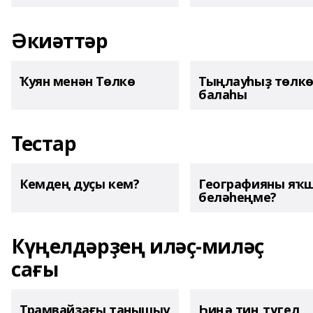
Әкиәттәр
Ҡуян менән Төлкө
Тыңлауһыҙ төлк
балаһы
Тестар
Кемдең дуҫы кем?
Географияны яҡ
беләһеңме?
Күңелдәрҙең иләҫ-миләҫ
сағы
Трамвайҙағы танышыу
Һиңә тиң түгел,