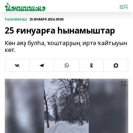
Һынамыш
25 ЯНВАРЯ 2024, 09:00
25 ғинуарға һынамыштар
Көн аяҙ булһа, ҡоштарҙың иртә ҡайтыуын
көт.