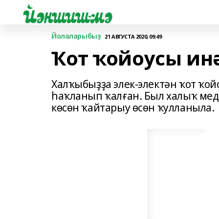
Йолаларыбыҙ
21 АВГУСТА 2020, 09:49
Ҡот ҡойоусы ин
Халҡыбыҙҙа элек-электән ҡот ҡой
һаҡланып ҡалған. Был халыҡ ме
көсөн ҡайтарыу өсөн ҡулланыла.