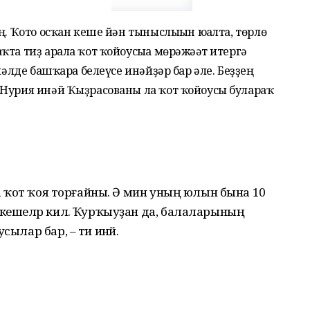
ң. Ҡото осҡан кеше йән тыныслығын юғалта, төрлө
ҡта тиҙ арала ҡот ҡойоусыға мөрәжәғәт итергә
мәлде башҡара белеүсе инәй­ҙәр бар әле. Беҙҙең
 Нурия инәй Ҡыҙрасованы ла ҡот ҡойоусы булараҡ
ева ҡот ҡоя торғайны. Ә мин уның юлын бына 10
 кешеләр килә. Ҡурҡыуҙан да, балаларының
сылар бар, – ти инәй.