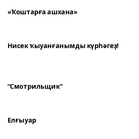
«Ҡоштарға ашхана»
Нисек ҡыуанғанымды күрһәгеҙ!
“Смотрильщик”
Елғыуар