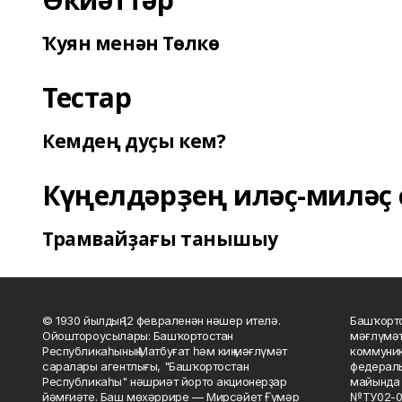
Ҡуян менән Төлкө
Тестар
Кемдең дуҫы кем?
Күңелдәрҙең иләҫ-миләҫ 
Трамвайҙағы танышыу
© 1930 йылдың 12 февраленән нәшер ителә.
Башҡорто
Ойоштороусылары: Башҡортостан
мәғлүмәт
Республикаһының Матбуғат һәм киң мәғлүмәт
коммуник
саралары агентлығы, "Башҡортостан
федераль
Республикаһы" нәшриәт йорто акционерҙар
майында 
йәмғиәте. Баш мөхәррире — Мирсәйет Ғүмәр
№ТУ02-0