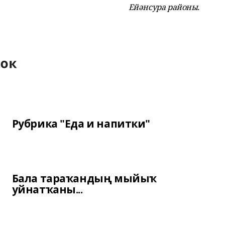
Ейәнсура районы.
Рубрика "Еда и напитки"
Бала тараҡандың мыйыҡ
уйнатҡаны...