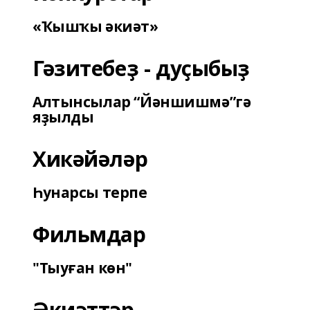
«Ҡышҡы әкиәт»
Гәзитебеҙ - дуҫыбыҙ
Алтынсылар “Йәншишмә”гә
яҙылды
Хикәйәләр
Һунарсы терпе
Фильмдар
"Тыуған көн"
Әкиәттәр