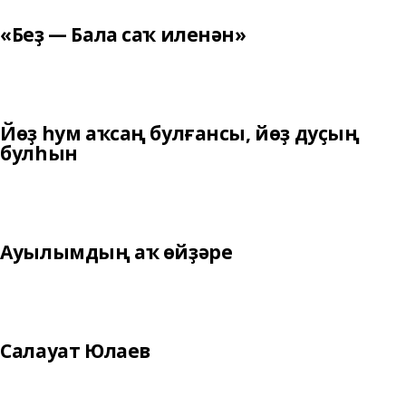
«Беҙ — Бала саҡ иленән»
Йөҙ һум аҡсаң булғансы, йөҙ дуҫың
булһын
Ауылымдың аҡ өйҙәре
Салауат Юлаев