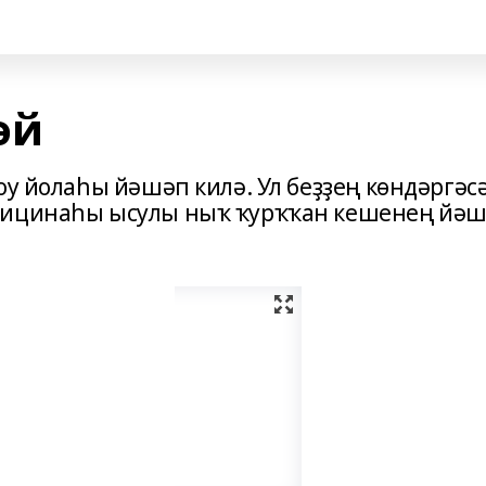
әй
оу йолаһы йәшәп килә. Ул беҙҙең көндәргәс
дицинаһы ысулы ныҡ ҡурҡҡан кешенең йәш