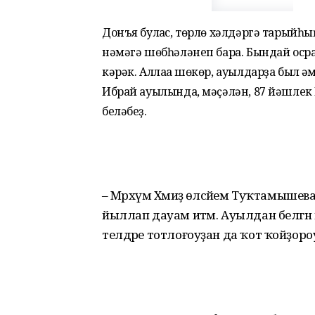
Донъя булғас, төрлө хәлдәргә тарыйһы
нәмәгә шөб­һәләнеп бара. Бындай осра
кәрәк. Аллаға шөкөр, ауылдарҙа был ғә
Ибрай ауылында, мәҫәлән, 87 йәшлек
беләбеҙ.
– Мәрхүмә Хәмиҙә өләсәйем Туҡтамыш
йыллап дауам итәм. Ауылдан белгән
телдәре тотлоғоуҙан да ҡот ҡойҙороу