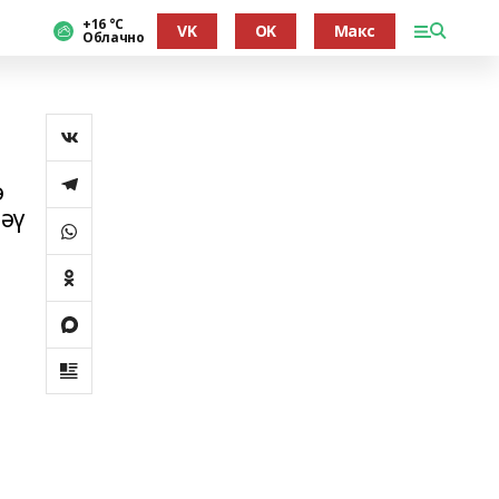
+16 °С
VK
OK
Макс
Облачно
ә
әү