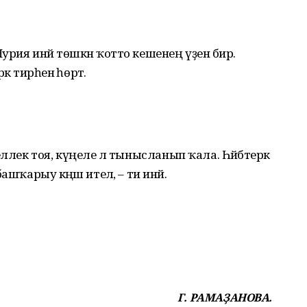
ия инәй төшкән ҡотто кешенең үҙенә бирә.
к тирәһенә һөртә.
ллек тоя, күңеле лә тынысланып ҡала. Һәйбәтерәк
шҡарыу кәңәш ителә, – ти инәй.
Г. РАМАҘАНОВА.