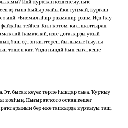
арыламы? Инәй ҡурҡҡан кешене яулыҡ
енә аҙ ғына һыйыр майы йәки туңмай, ҡурғаш
тсо инәй: «Бисмилләһир-рахманир-рәхим. Иҫән-һау
ң фай­ҙаһы тейһен. Кил ҡотом, кил, шалтырап
 һамаҡлай-һамаҡлай, изге доғаларҙы уҡый-
ының баш өҫтөнә килтереп, йылымыс һыулы
ғып төшөп китә. Унда ниндәй һын сыға, кеше
. Эт, бысаҡ кеүек төрлө һындар сыға. Ҡурҡыу
нсы ҡояһың. Нығыраҡ ҡото осҡан кешегә
ыраҡтарының бер-ике тап­ҡырҙа ҡурҡыуы төшә,