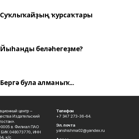
Суҡлыҡайҙың ҡурсаҡтары
Йыһанды беләһегеҙме?
Бергә була алманыҡ...
ционный центр –
Телефон
щества Издательский
+7 347 273-36-64.
остан».
Эл. почта
00005 в Филиал ПАО
yanshishma02@yandex.ru
, БИК 048073770, ИНН
4, к/с