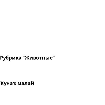
Рубрика "Животные"
Ҡунаҡ малай