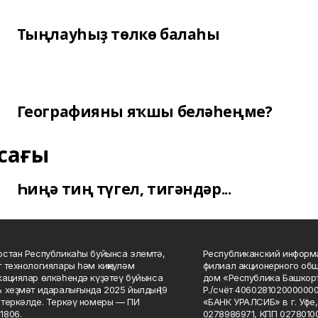
Тыңлауһыҙ төлкө балаһы
Географияны яҡшы беләһеңме?
сағы
Һиңә тиң түгел, тигәндәр...
стан Республикаһы буйынса элемтә,
Республиканский информа
 технологиялары һәм киңкүләм
филиал акционерного об
ациялар өлкәһендә күҙәтеү буйынса
дом «Республика Башкорт
 хеҙмәт идаралығында 2025 йылдың 19
Р./счёт 406028102000000
теркәлде. Теркәү номеры — ПИ
«БАНК УРАЛСИБ» в г. Уфе
1806.
0278986971, КПП 02780100