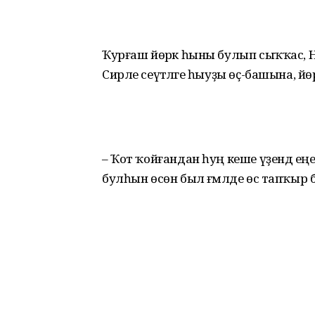
Ҡурғаш йөрәк һыны булып сыҡҡас, Нур
Сирле сеүәтәләге һыуҙы өҫ-башына, йөрә
– Ҡот ҡойғандан һуң кеше үҙендә еңе
булһын өсөн был ғәмәлде өс тапҡыр ба