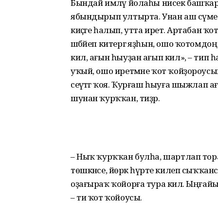
Бындай имләү йолаһы нисек баш­ҡ
ябындырып ултырта. Унан аш сүмес
киҫәге һалып, утта иретә. Артабан ҡо
шәбәйеп китергә яҙһын, ошо ҡотомдо
кил, ағын һыуҙан ағып кил», – тип
уҡый, ошо иретмәне ҡот ҡойҙороус
сеүәтәгә ҡоя. Ҡурғаш һыуға шыжлап а
шунан ҡурҡ­ҡан, тиҙәр.
– Ныҡ ҡурҡҡан булһа, шартлап тора
төшкәнсе, йөрәк һүрәте килеп сыҡҡа
оҙағыраҡ ҡойорға тура килә. Ыңғай
– ти ҡот ҡойоусы.