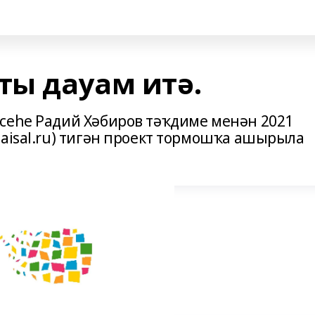
ты дауам итә.
сеһе Радий Хәбиров тәҡдиме менән 2021
taisal.ru) тигән проект тормошҡа ашырыла