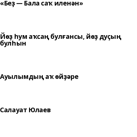
«Беҙ — Бала саҡ иленән»
Йөҙ һум аҡсаң булғансы, йөҙ дуҫың
булһын
Ауылымдың аҡ өйҙәре
Салауат Юлаев