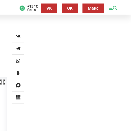
+15 °С
VK
OK
Макс
Ясно