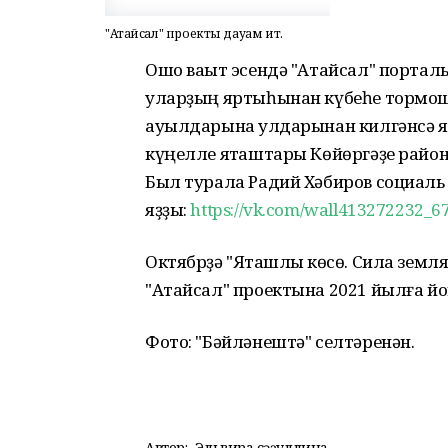
"Атайсал" проекты дауам итә.
Ошо ваҡыт эсендә "Атайсал" порта
уларҙың яртыһынан күбеһе тормош
ауылдарына ҡулдарынан килгәнсә яр
күңелле яҡташтары Көйөргәҙе райо
Был турала Радий Хәбиров социаль
яҙҙы:
https://vk.com/wall413272232_6
Октябрҙә "Яҡташлыҡ көсө. Сила земл
"Атайсал" проектына 2021 йылға йом
Фото: "Бәйләнештә" селтәренән.
Автор:
Эльвира Әсәҙуллина