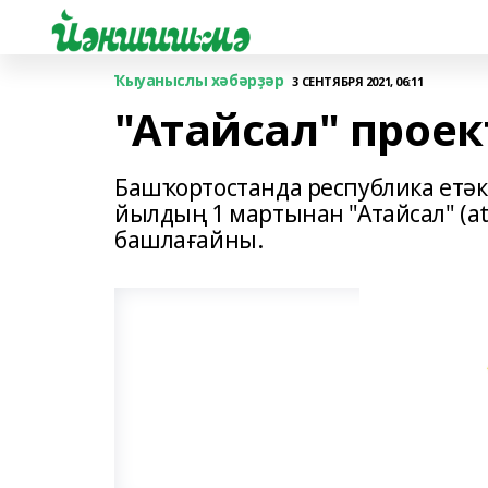
Ҡыуаныслы хәбәрҙәр
3 СЕНТЯБРЯ 2021, 06:11
"Атайсал" проек
Башҡортостанда республика етәк
йылдың 1 мартынан "Атайсал" (a
башлағайны.