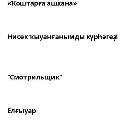
«Ҡоштарға ашхана»
Нисек ҡыуанғанымды күрһәгеҙ!
“Смотрильщик”
Елғыуар