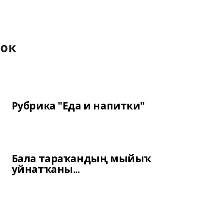
Рубрика "Еда и напитки"
Бала тараҡандың мыйыҡ
уйнатҡаны...