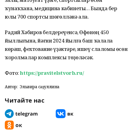
ҡунаҡхана, медицина кабинеты… Бында бер
юлы 700 спортсы шөғөлләнә ала.
Радий Хәбиров белдереүенсә, Өфөнөң 450
йыллығына, йәғни 2024 йылға баш ҡалала
көрәш, фехтование үҙәктәре, ишеү слаломы өсөн
ҡоролмалар комплексы төҙөләсәк.
Фото:
https://pravitelstvorb.ru/
Автор:
Эльвира Әсәҙуллина
Читайте нас