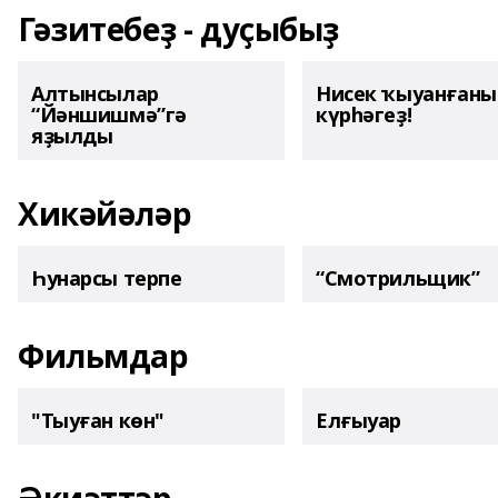
Гәзитебеҙ - дуҫыбыҙ
Алтынсылар
Нисек ҡыуанған
“Йәншишмә”гә
күрһәгеҙ!
яҙылды
Хикәйәләр
Һунарсы терпе
“Смотрильщик”
Фильмдар
"Тыуған көн"
Елғыуар