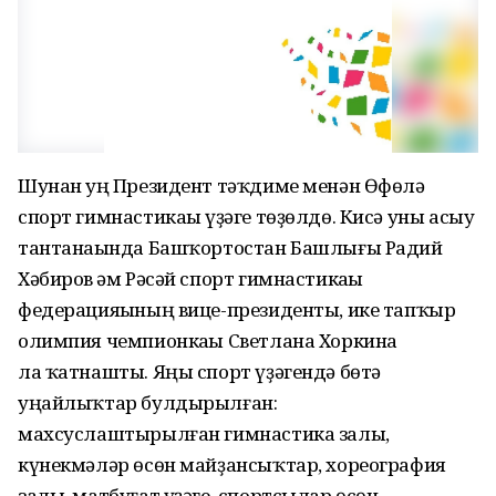
Шунан һуң Президент тәҡдиме менән Өфөлә
спорт гимнастикаһы үҙәге төҙөлдө. Кисә уны асыу
тантанаһында Башҡортостан Башлығы Радий
Хәбиров һәм Рәсәй спорт гимнастикаһы
федерацияһының вице-президенты, ике тапҡыр
олимпия чемпионкаһы Светлана Хоркина
ла ҡатнашты. Яңы спорт үҙәгендә бөтә
уңайлыҡтар булдырылған:
махсуслаштырылған гимнастика залы,
күнекмәләр өсөн майҙансыҡтар, хореография
залы, матбуғат үҙәге, спортсылар өсөн