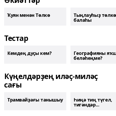
Әкиәттәр
Ҡуян менән Төлкө
Тыңлауһыҙ төлк
балаһы
Тестар
Кемдең дуҫы кем?
Географияны яҡ
беләһеңме?
Күңелдәрҙең иләҫ-миләҫ
сағы
Трамвайҙағы танышыу
Һиңә тиң түгел,
тигәндәр...