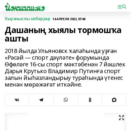
Ҡыуаныслы хәбәрҙәр
14 АПРЕЛЯ 2022, 07:48
Дашаның хыялы тормошҡа
ашты
2018 йылда Ульяновск ҡалаһында уҙған
«Рәсәй — спорт дәүләте» форумында
Өфөләге 16-сы спорт мәктәбенән 7 йәшлек
Дарья Крутько Владимир Путинға спорт
залын йыһазландырыу тураһында үтенес
менән мөрәжәғәт иткәйне.