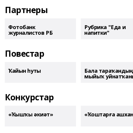
Партнеры
Фотобанк
Рубрика "Еда и
журналистов РБ
напитки"
Повестар
Ҡайын һуты
Бала тараҡанды
мыйыҡ уйнатҡаны
Конкурстар
«Ҡышҡы әкиәт»
«Ҡоштарға ашха