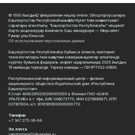
© 1930 йылдың 12 февраленән нәшер ителә. Ойоштороусылары:
Башҡортостан Республикаһының Матбуғат һәм киң мәғлүмәт
саралары агентлығы, "Башҡортостан Республикаһы" нәшриәт
йорто акционерҙар йәмғиәте. Баш мөхәррире — Мирсәйет
Ғүмәр улы Юнысов.
Об использовании персональных данных
Башҡортостан Республикаһы буйынса элемтә, мәғлүмәт
технологиялары һәм киңкүләм коммуникациялар өлкәһендә
күҙәтеү буйынса федераль хеҙмәт идаралығында 2025 йылдың
19 майында теркәлде. Теркәү номеры — ПИ №ТУ02-01806.
Республиканский информационный центр – филиал
акционерного общества Издательский дом «Республика
Башкортостан».
Р./счёт 40602810200000000005 в Филиал ПАО «БАНК
УРАЛСИБ» в г. Уфе, БИК 048073770, ИНН 0278986971, КПП
027801004, к/с 30101810600000000770.
Телефон
+7 347 273-36-64.
Эл. почта
yanshishma02@yandex.ru